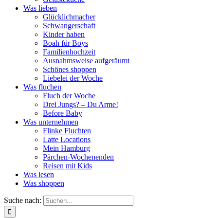
Was lieben
Glücklichmacher
Schwangerschaft
Kinder haben
Boah für Boys
Familienhochzeit
Ausnahmsweise aufgeräumt
Schönes shoppen
Liebelei der Woche
Was fluchen
Fluch der Woche
Drei Jungs? – Du Arme!
Before Baby
Was unternehmen
Flinke Fluchten
Latte Locations
Mein Hamburg
Pärchen-Wochenenden
Reisen mit Kids
Was lesen
Was shoppen
Suche nach: