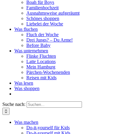
Boah für Boys
Familienhochzeit
Ausnahmsweise aufgeräumt
Schönes shoppen
Liebelei der Woche
Was fluchen
Fluch der Woche
Drei Jungs? – Du Arme!
Before Baby
Was unternehmen
Flinke Fluchten
Latte Locations
Mein Hamburg
Pärchen-Wochenenden
Reisen mit Kids
Was lesen
Was shoppen
Suche nach:
Was machen
Do-it-yourself für Kids
Do-it-yourself mit Kids