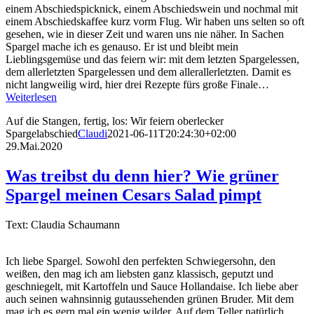
einem Abschiedspicknick, einem Abschiedswein und nochmal mit
einem Abschiedskaffee kurz vorm Flug. Wir haben uns selten so oft
gesehen, wie in dieser Zeit und waren uns nie näher. In Sachen
Spargel mache ich es genauso. Er ist und bleibt mein
Lieblingsgemüse und das feiern wir: mit dem letzten Spargelessen,
dem allerletzten Spargelessen und dem allerallerletzten. Damit es
nicht langweilig wird, hier drei Rezepte fürs große Finale…
Weiterlesen
Auf die Stangen, fertig, los: Wir feiern oberlecker
Spargelabschied
Claudi
2021-06-11T20:24:30+02:00
29.Mai.2020
Was treibst du denn hier? Wie grüner
Spargel meinen Cesars Salad pimpt
Text: Claudia Schaumann
Ich liebe Spargel. Sowohl den perfekten Schwiegersohn, den
weißen, den mag ich am liebsten ganz klassisch, geputzt und
geschniegelt, mit Kartoffeln und Sauce Hollandaise. Ich liebe aber
auch seinen wahnsinnig gutaussehenden grünen Bruder. Mit dem
mag ich es gern mal ein wenig wilder. Auf dem Teller natürlich…