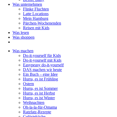
Was unternehmen
Flinke Fluchten
Latte Locations
Mein Hamburg
Pärchen-Wochenenden
Reisen mit Kids
Was lesen
Was shoppen
Was machen
Do-it-yourself für Kids
Do-it-yourself mit Kids
Easypeasy do-it-yourself
DAS machen wir heute
Ein Buch – eine Idee
Hurra, es ist Frühling
Ostern
Hurra, es ist Sommer
Hurra, es ist Herbst
Hurra, es ist Winter
Weihnachten
Oh-la-la-für-Omama
Ratzfatz-Rezepte
Gelüsteküche