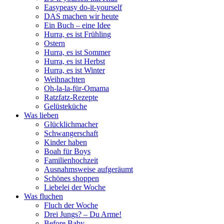
Easypeasy do-it-yourself
DAS machen wir heute
Ein Buch – eine Idee
Hurra, es ist Frühling
Ostern
Hurra, es ist Sommer
Hurra, es ist Herbst
Hurra, es ist Winter
Weihnachten
Oh-la-la-für-Omama
Ratzfatz-Rezepte
Gelüsteküche
Was lieben
Glücklichmacher
Schwangerschaft
Kinder haben
Boah für Boys
Familienhochzeit
Ausnahmsweise aufgeräumt
Schönes shoppen
Liebelei der Woche
Was fluchen
Fluch der Woche
Drei Jungs? – Du Arme!
Before Baby