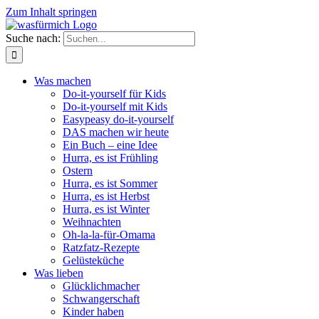
Zum Inhalt springen
Suche nach:
Was machen
Do-it-yourself für Kids
Do-it-yourself mit Kids
Easypeasy do-it-yourself
DAS machen wir heute
Ein Buch – eine Idee
Hurra, es ist Frühling
Ostern
Hurra, es ist Sommer
Hurra, es ist Herbst
Hurra, es ist Winter
Weihnachten
Oh-la-la-für-Omama
Ratzfatz-Rezepte
Gelüsteküche
Was lieben
Glücklichmacher
Schwangerschaft
Kinder haben