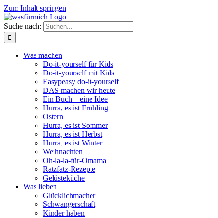
Zum Inhalt springen
Suche nach:
Was machen
Do-it-yourself für Kids
Do-it-yourself mit Kids
Easypeasy do-it-yourself
DAS machen wir heute
Ein Buch – eine Idee
Hurra, es ist Frühling
Ostern
Hurra, es ist Sommer
Hurra, es ist Herbst
Hurra, es ist Winter
Weihnachten
Oh-la-la-für-Omama
Ratzfatz-Rezepte
Gelüsteküche
Was lieben
Glücklichmacher
Schwangerschaft
Kinder haben