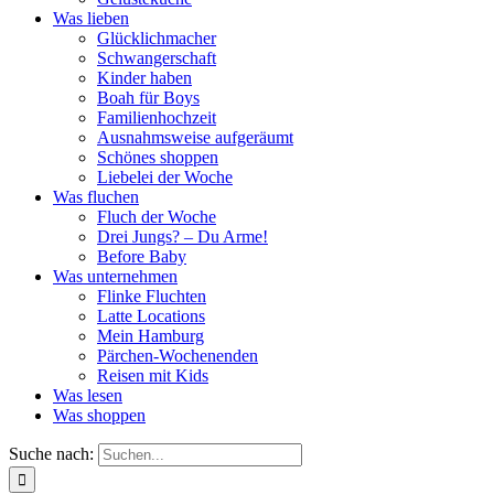
Was lieben
Glücklichmacher
Schwangerschaft
Kinder haben
Boah für Boys
Familienhochzeit
Ausnahmsweise aufgeräumt
Schönes shoppen
Liebelei der Woche
Was fluchen
Fluch der Woche
Drei Jungs? – Du Arme!
Before Baby
Was unternehmen
Flinke Fluchten
Latte Locations
Mein Hamburg
Pärchen-Wochenenden
Reisen mit Kids
Was lesen
Was shoppen
Suche nach: