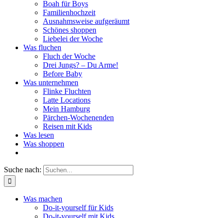
Boah für Boys
Familienhochzeit
Ausnahmsweise aufgeräumt
Schönes shoppen
Liebelei der Woche
Was fluchen
Fluch der Woche
Drei Jungs? – Du Arme!
Before Baby
Was unternehmen
Flinke Fluchten
Latte Locations
Mein Hamburg
Pärchen-Wochenenden
Reisen mit Kids
Was lesen
Was shoppen
Suche nach:
Was machen
Do-it-yourself für Kids
Do-it-yourself mit Kids