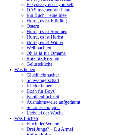
Easypeasy do-it-yourself
DAS machen wir heute
Ein Buch – eine Idee
Hurra, es ist Frühling
Ostern
Hurra, es ist Sommer
Hurra, es ist Herbst
Hurra, es ist Winter
Weihnachten
Oh-la-la-für-Omama
Ratzfatz-Rezepte
Gelüsteküche
Was lieben
Glücklichmacher
Schwangerschaft
Kinder haben
Boah für Boys
Familienhochzeit
Ausnahmsweise aufgeräumt
Schönes shoppen
Liebelei der Woche
Was fluchen
Fluch der Woche
Drei Jungs? – Du Arme!
Before Baby