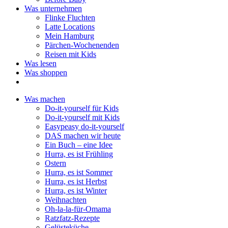
Was unternehmen
Flinke Fluchten
Latte Locations
Mein Hamburg
Pärchen-Wochenenden
Reisen mit Kids
Was lesen
Was shoppen
Was machen
Do-it-yourself für Kids
Do-it-yourself mit Kids
Easypeasy do-it-yourself
DAS machen wir heute
Ein Buch – eine Idee
Hurra, es ist Frühling
Ostern
Hurra, es ist Sommer
Hurra, es ist Herbst
Hurra, es ist Winter
Weihnachten
Oh-la-la-für-Omama
Ratzfatz-Rezepte
Gelüsteküche