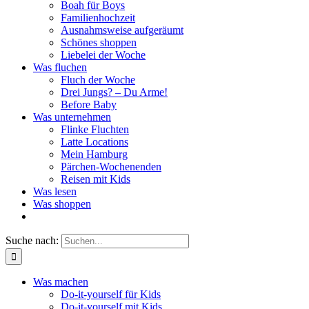
Boah für Boys
Familienhochzeit
Ausnahmsweise aufgeräumt
Schönes shoppen
Liebelei der Woche
Was fluchen
Fluch der Woche
Drei Jungs? – Du Arme!
Before Baby
Was unternehmen
Flinke Fluchten
Latte Locations
Mein Hamburg
Pärchen-Wochenenden
Reisen mit Kids
Was lesen
Was shoppen
Suche nach:
Was machen
Do-it-yourself für Kids
Do-it-yourself mit Kids