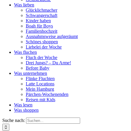
Was lieben
Glücklichmacher
Schwangerschaft
Kinder haben
Boah für Boys
Familienhochzeit
Ausnahmsweise aufgeräumt
Schönes shoppen
Liebelei der Woche
Was fluchen
Fluch der Woche
Drei Jungs? – Du Arme!
Before Baby
Was unternehmen
Flinke Fluchten
Latte Locations
Mein Hamburg
Pärchen-Wochenenden
Reisen mit Kids
Was lesen
Was shoppen
Suche nach: