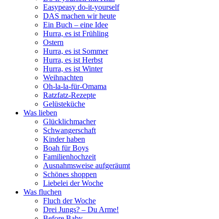
Easypeasy do-it-yourself
DAS machen wir heute
Ein Buch – eine Idee
Hurra, es ist Frühling
Ostern
Hurra, es ist Sommer
Hurra, es ist Herbst
Hurra, es ist Winter
Weihnachten
Oh-la-la-für-Omama
Ratzfatz-Rezepte
Gelüsteküche
Was lieben
Glücklichmacher
Schwangerschaft
Kinder haben
Boah für Boys
Familienhochzeit
Ausnahmsweise aufgeräumt
Schönes shoppen
Liebelei der Woche
Was fluchen
Fluch der Woche
Drei Jungs? – Du Arme!
Before Baby