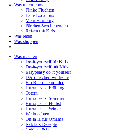
Was unternehmen
Flinke Fluchten
Latte Locations
Mein Hamburg
Pärchen-Wochenenden
Reisen mit Kids
Was lesen
Was shoppen
Was machen
Do-it-yourself für Kids
Do-it-yourself mit Kids
Easypeasy do-it-yourself
DAS machen wir heute
Ein Buch – eine Idee
Hurra, es ist Frühling
Ostern
Hurra, es ist Sommer
Hurra, es ist Herbst
Hurra, es ist Winter
Weihnachten
Oh-la-la-für-Omama
Ratzfatz-Rezepte
Gelüsteküche