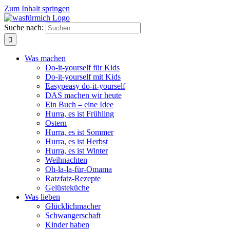
Zum Inhalt springen
Suche nach:
Was machen
Do-it-yourself für Kids
Do-it-yourself mit Kids
Easypeasy do-it-yourself
DAS machen wir heute
Ein Buch – eine Idee
Hurra, es ist Frühling
Ostern
Hurra, es ist Sommer
Hurra, es ist Herbst
Hurra, es ist Winter
Weihnachten
Oh-la-la-für-Omama
Ratzfatz-Rezepte
Gelüsteküche
Was lieben
Glücklichmacher
Schwangerschaft
Kinder haben