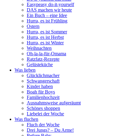
Easypeasy do-it-yourself
DAS machen wir heute
Ein Buch – eine Idee
Hurra, es ist Frühling
Ostern
Hurra, es ist Sommer
Hurra, es ist Herbst
Hurra, es ist Winter
Weihnachten
Oh-la-la-für-Omama
Ratzfatz-Rezepte
Gelüsteküche
Was lieben
Glücklichmacher
Schwangerschaft
Kinder haben
Boah für Boys
Familienhochzeit
Ausnahmsweise aufgeräumt
Schönes shoppen
Liebelei der Woche
Was fluchen
Fluch der Woche
Drei Jungs? – Du Arme!
Before Baby