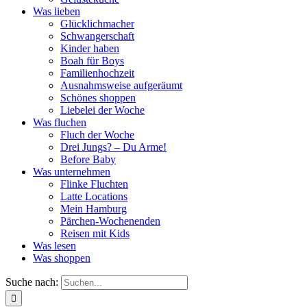
Was lieben
Glücklichmacher
Schwangerschaft
Kinder haben
Boah für Boys
Familienhochzeit
Ausnahmsweise aufgeräumt
Schönes shoppen
Liebelei der Woche
Was fluchen
Fluch der Woche
Drei Jungs? – Du Arme!
Before Baby
Was unternehmen
Flinke Fluchten
Latte Locations
Mein Hamburg
Pärchen-Wochenenden
Reisen mit Kids
Was lesen
Was shoppen
Suche nach: