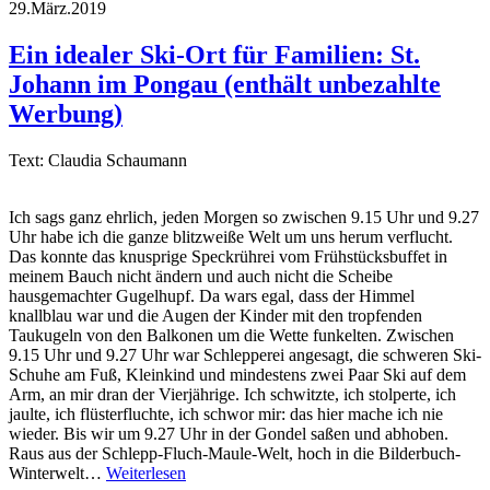
29.März.2019
Ein idealer Ski-Ort für Familien: St.
Johann im Pongau (enthält unbezahlte
Werbung)
Text: Claudia Schaumann
Ich sags ganz ehrlich, jeden Morgen so zwischen 9.15 Uhr und 9.27
Uhr habe ich die ganze blitzweiße Welt um uns herum verflucht.
Das konnte das knusprige Speckrührei vom Frühstücksbuffet in
meinem Bauch nicht ändern und auch nicht die Scheibe
hausgemachter Gugelhupf. Da wars egal, dass der Himmel
knallblau war und die Augen der Kinder mit den tropfenden
Taukugeln von den Balkonen um die Wette funkelten. Zwischen
9.15 Uhr und 9.27 Uhr war Schlepperei angesagt, die schweren Ski-
Schuhe am Fuß, Kleinkind und mindestens zwei Paar Ski auf dem
Arm, an mir dran der Vierjährige. Ich schwitzte, ich stolperte, ich
jaulte, ich flüsterfluchte, ich schwor mir: das hier mache ich nie
wieder. Bis wir um 9.27 Uhr in der Gondel saßen und abhoben.
Raus aus der Schlepp-Fluch-Maule-Welt, hoch in die Bilderbuch-
Winterwelt…
Weiterlesen