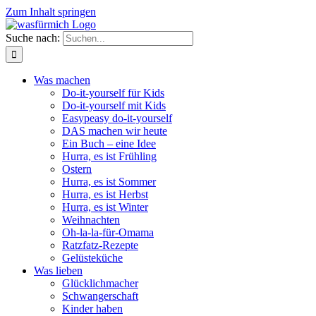
Zum Inhalt springen
Suche nach:
Was machen
Do-it-yourself für Kids
Do-it-yourself mit Kids
Easypeasy do-it-yourself
DAS machen wir heute
Ein Buch – eine Idee
Hurra, es ist Frühling
Ostern
Hurra, es ist Sommer
Hurra, es ist Herbst
Hurra, es ist Winter
Weihnachten
Oh-la-la-für-Omama
Ratzfatz-Rezepte
Gelüsteküche
Was lieben
Glücklichmacher
Schwangerschaft
Kinder haben