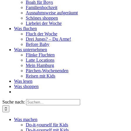
Boah für Boys
Familienhochzeit
Ausnahmsweise aufgeräumt
Schönes shoppen
Liebelei der Woche
Was fluchen
Fluch der Woche
Drei Jungs? – Du Arme!
Before Baby
Was unternehmen
Flinke Fluchten
Latte Locations
Mein Hamburg
Pärchen-Wochenenden
Reisen mit Kids
Was lesen
Was shoppen
Suche nach:
Was machen
Do-it-yourself für Kids
Do-it-yourself mit Kids