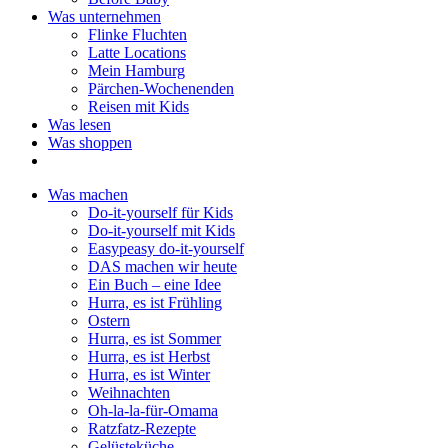
Was unternehmen
Flinke Fluchten
Latte Locations
Mein Hamburg
Pärchen-Wochenenden
Reisen mit Kids
Was lesen
Was shoppen
Was machen
Do-it-yourself für Kids
Do-it-yourself mit Kids
Easypeasy do-it-yourself
DAS machen wir heute
Ein Buch – eine Idee
Hurra, es ist Frühling
Ostern
Hurra, es ist Sommer
Hurra, es ist Herbst
Hurra, es ist Winter
Weihnachten
Oh-la-la-für-Omama
Ratzfatz-Rezepte
Gelüsteküche