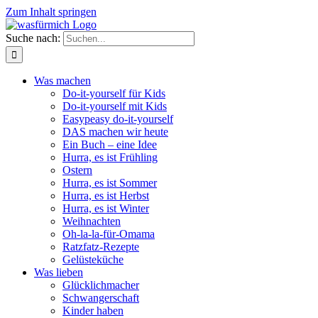
Zum Inhalt springen
Suche nach:
Was machen
Do-it-yourself für Kids
Do-it-yourself mit Kids
Easypeasy do-it-yourself
DAS machen wir heute
Ein Buch – eine Idee
Hurra, es ist Frühling
Ostern
Hurra, es ist Sommer
Hurra, es ist Herbst
Hurra, es ist Winter
Weihnachten
Oh-la-la-für-Omama
Ratzfatz-Rezepte
Gelüsteküche
Was lieben
Glücklichmacher
Schwangerschaft
Kinder haben