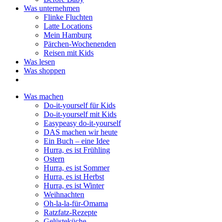
Was unternehmen
Flinke Fluchten
Latte Locations
Mein Hamburg
Pärchen-Wochenenden
Reisen mit Kids
Was lesen
Was shoppen
Was machen
Do-it-yourself für Kids
Do-it-yourself mit Kids
Easypeasy do-it-yourself
DAS machen wir heute
Ein Buch – eine Idee
Hurra, es ist Frühling
Ostern
Hurra, es ist Sommer
Hurra, es ist Herbst
Hurra, es ist Winter
Weihnachten
Oh-la-la-für-Omama
Ratzfatz-Rezepte
Gelüsteküche