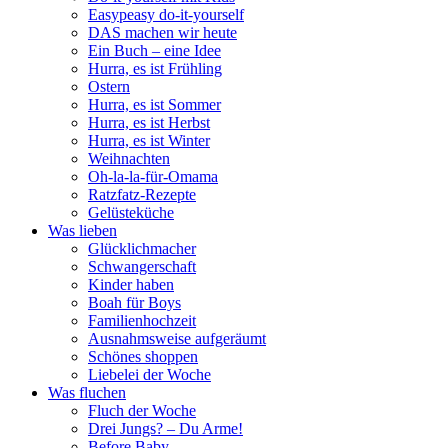
Easypeasy do-it-yourself
DAS machen wir heute
Ein Buch – eine Idee
Hurra, es ist Frühling
Ostern
Hurra, es ist Sommer
Hurra, es ist Herbst
Hurra, es ist Winter
Weihnachten
Oh-la-la-für-Omama
Ratzfatz-Rezepte
Gelüsteküche
Was lieben
Glücklichmacher
Schwangerschaft
Kinder haben
Boah für Boys
Familienhochzeit
Ausnahmsweise aufgeräumt
Schönes shoppen
Liebelei der Woche
Was fluchen
Fluch der Woche
Drei Jungs? – Du Arme!
Before Baby