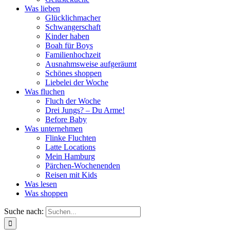
Was lieben
Glücklichmacher
Schwangerschaft
Kinder haben
Boah für Boys
Familienhochzeit
Ausnahmsweise aufgeräumt
Schönes shoppen
Liebelei der Woche
Was fluchen
Fluch der Woche
Drei Jungs? – Du Arme!
Before Baby
Was unternehmen
Flinke Fluchten
Latte Locations
Mein Hamburg
Pärchen-Wochenenden
Reisen mit Kids
Was lesen
Was shoppen
Suche nach: