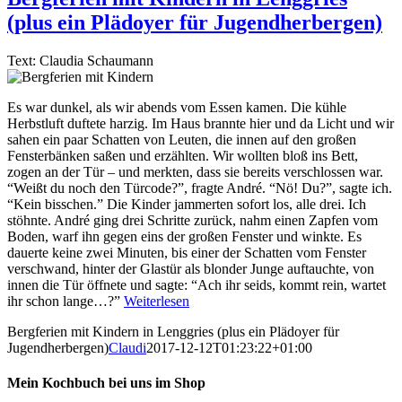
(plus ein Plädoyer für Jugendherbergen)
Text: Claudia Schaumann
Es war dunkel, als wir abends vom Essen kamen. Die kühle
Herbstluft duftete harzig. Im Haus brannte hier und da Licht und wir
sahen ein paar Schatten von Leuten, die innen auf den großen
Fensterbänken saßen und erzählten. Wir wollten bloß ins Bett,
zogen an der Tür – und merkten, dass sie bereits verschlossen war.
“Weißt du noch den Türcode?”, fragte André. “Nö! Du?”, sagte ich.
“Kein bisschen.” Die Kinder jammerten sofort los, alle drei. Ich
stöhnte. André ging drei Schritte zurück, nahm einen Zapfen vom
Boden, warf ihn gegen eins der großen Fenster und winkte. Es
dauerte keine zwei Minuten, bis einer der Schatten vom Fenster
verschwand, hinter der Glastür als blonder Junge auftauchte, von
innen die Tür öffnete und sagte: “Ach ihr seids, kommt rein, wartet
ihr schon lange…?”
Weiterlesen
Bergferien mit Kindern in Lenggries (plus ein Plädoyer für
Jugendherbergen)
Claudi
2017-12-12T01:23:22+01:00
Mein Kochbuch bei uns im Shop