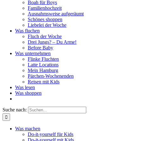
Boah für Boys
Familienhochzeit
Ausnahmsweise aufgeräumt
Schönes shoppen
Liebelei der Woche
Was fluchen
Fluch der Woche
Drei Jungs? – Du Arme!
Before Baby
Was unternehmen
Flinke Fluchten
Latte Locations
Mein Hamburg
Pärchen-Wochenenden
Reisen mit Kids
Was lesen
Was shoppen
Suche nach:
Was machen
Do-it-yourself für Kids
Do-it-yourself mit Kids