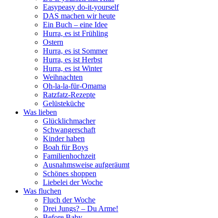
Easypeasy do-it-yourself
DAS machen wir heute
Ein Buch – eine Idee
Hurra, es ist Frühling
Ostern
Hurra, es ist Sommer
Hurra, es ist Herbst
Hurra, es ist Winter
Weihnachten
Oh-la-la-für-Omama
Ratzfatz-Rezepte
Gelüsteküche
Was lieben
Glücklichmacher
Schwangerschaft
Kinder haben
Boah für Boys
Familienhochzeit
Ausnahmsweise aufgeräumt
Schönes shoppen
Liebelei der Woche
Was fluchen
Fluch der Woche
Drei Jungs? – Du Arme!
Before Baby