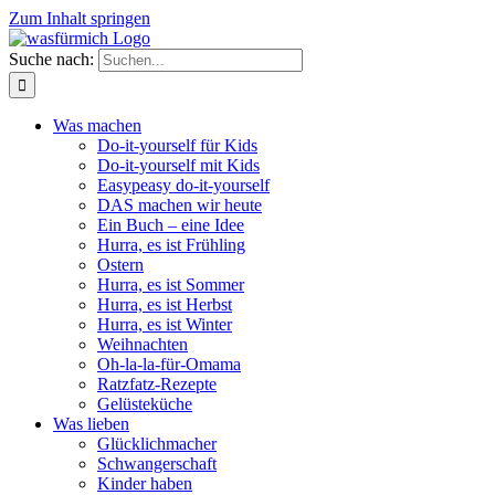
Zum Inhalt springen
Suche nach:
Was machen
Do-it-yourself für Kids
Do-it-yourself mit Kids
Easypeasy do-it-yourself
DAS machen wir heute
Ein Buch – eine Idee
Hurra, es ist Frühling
Ostern
Hurra, es ist Sommer
Hurra, es ist Herbst
Hurra, es ist Winter
Weihnachten
Oh-la-la-für-Omama
Ratzfatz-Rezepte
Gelüsteküche
Was lieben
Glücklichmacher
Schwangerschaft
Kinder haben