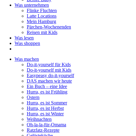
Was unternehmen
Flinke Fluchten
Latte Locations
Mein Hamburg
Pärchen-Wochenenden
Reisen mit Kids
Was lesen
Was shoppen
Was machen
Do-it-yourself für Kids
Do-it-yourself mit Kids
Easypeasy do-it-yourself
DAS machen wir heute
Ein Buch – eine Idee
Hurra, es ist Frühling
Ostern
Hurra, es ist Sommer
Hurra, es ist Herbst
Hurra, es ist Winter
Weihnachten
Oh-la-la-für-Omama
Ratzfatz-Rezepte
Gelüsteküche