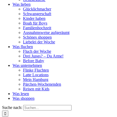
Was lieben
Glücklichmacher
Schwangerschaft
Kinder haben
Boah für Boys
Familienhochzeit
Ausnahmsweise aufgeräumt
Schönes shoppen
Liebelei der Woche
Was fluchen
Fluch der Woche
Drei Jungs? – Du Arme!
Before Baby
Was unternehmen
Flinke Fluchten
Latte Locations
Mein Hamburg
Pärchen-Wochenenden
Reisen mit Kids
Was lesen
Was shoppen
Suche nach: