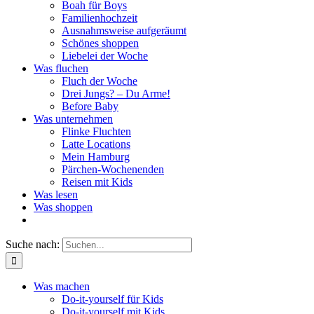
Boah für Boys
Familienhochzeit
Ausnahmsweise aufgeräumt
Schönes shoppen
Liebelei der Woche
Was fluchen
Fluch der Woche
Drei Jungs? – Du Arme!
Before Baby
Was unternehmen
Flinke Fluchten
Latte Locations
Mein Hamburg
Pärchen-Wochenenden
Reisen mit Kids
Was lesen
Was shoppen
Suche nach:
Was machen
Do-it-yourself für Kids
Do-it-yourself mit Kids