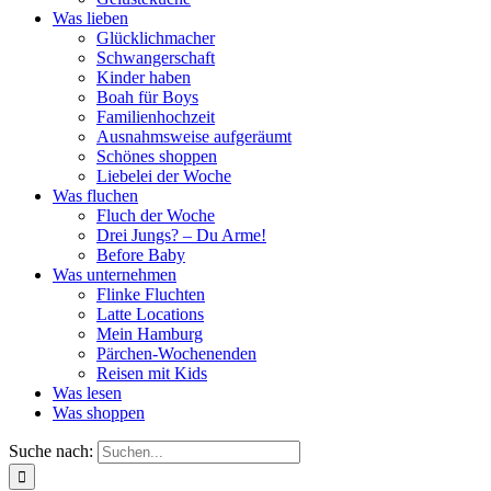
Was lieben
Glücklichmacher
Schwangerschaft
Kinder haben
Boah für Boys
Familienhochzeit
Ausnahmsweise aufgeräumt
Schönes shoppen
Liebelei der Woche
Was fluchen
Fluch der Woche
Drei Jungs? – Du Arme!
Before Baby
Was unternehmen
Flinke Fluchten
Latte Locations
Mein Hamburg
Pärchen-Wochenenden
Reisen mit Kids
Was lesen
Was shoppen
Suche nach: