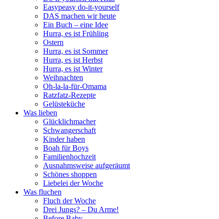
Easypeasy do-it-yourself
DAS machen wir heute
Ein Buch – eine Idee
Hurra, es ist Frühling
Ostern
Hurra, es ist Sommer
Hurra, es ist Herbst
Hurra, es ist Winter
Weihnachten
Oh-la-la-für-Omama
Ratzfatz-Rezepte
Gelüsteküche
Was lieben
Glücklichmacher
Schwangerschaft
Kinder haben
Boah für Boys
Familienhochzeit
Ausnahmsweise aufgeräumt
Schönes shoppen
Liebelei der Woche
Was fluchen
Fluch der Woche
Drei Jungs? – Du Arme!
Before Baby