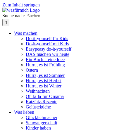
Zum Inhalt springen
Suche nach:
Was machen
Do-it-yourself für Kids
Do-it-yourself mit Kids
Easypeasy do-it-yourself
DAS machen wir heute
Ein Buch – eine Idee
Hurra, es ist Frühling
Ostern
Hurra, es ist Sommer
Hurra, es ist Herbst
Hurra, es ist Winter
Weihnachten
Oh-la-la-für-Omama
Ratzfatz-Rezepte
Gelüsteküche
Was lieben
Glücklichmacher
Schwangerschaft
Kinder haben