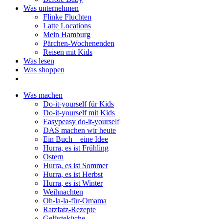
Was unternehmen
Flinke Fluchten
Latte Locations
Mein Hamburg
Pärchen-Wochenenden
Reisen mit Kids
Was lesen
Was shoppen
Was machen
Do-it-yourself für Kids
Do-it-yourself mit Kids
Easypeasy do-it-yourself
DAS machen wir heute
Ein Buch – eine Idee
Hurra, es ist Frühling
Ostern
Hurra, es ist Sommer
Hurra, es ist Herbst
Hurra, es ist Winter
Weihnachten
Oh-la-la-für-Omama
Ratzfatz-Rezepte
Gelüsteküche