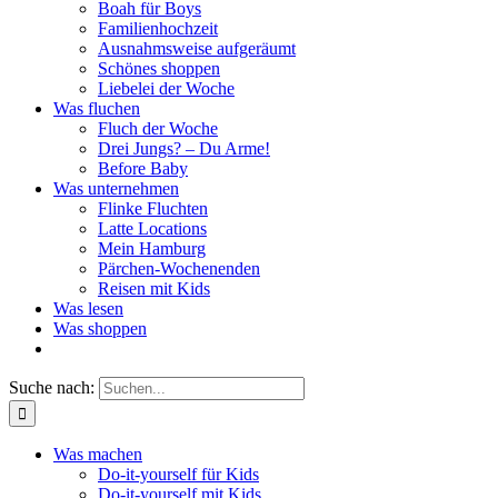
Boah für Boys
Familienhochzeit
Ausnahmsweise aufgeräumt
Schönes shoppen
Liebelei der Woche
Was fluchen
Fluch der Woche
Drei Jungs? – Du Arme!
Before Baby
Was unternehmen
Flinke Fluchten
Latte Locations
Mein Hamburg
Pärchen-Wochenenden
Reisen mit Kids
Was lesen
Was shoppen
Suche nach:
Was machen
Do-it-yourself für Kids
Do-it-yourself mit Kids