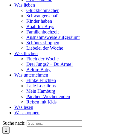
Was lieben
Glücklichmacher
Schwangerschaft
Kinder haben
Boah für Boys
Familienhochzeit
Ausnahmsweise aufgeräumt
Schönes shoppen
Liebelei der Woche
Was fluchen
Fluch der Woche
Drei Jungs? – Du Arme!
Before Baby
Was unternehmen
Flinke Fluchten
Latte Locations
Mein Hamburg
Pärchen-Wochenenden
Reisen mit Kids
Was lesen
Was shoppen
Suche nach: