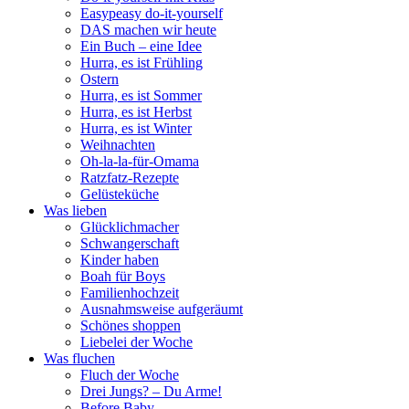
Easypeasy do-it-yourself
DAS machen wir heute
Ein Buch – eine Idee
Hurra, es ist Frühling
Ostern
Hurra, es ist Sommer
Hurra, es ist Herbst
Hurra, es ist Winter
Weihnachten
Oh-la-la-für-Omama
Ratzfatz-Rezepte
Gelüsteküche
Was lieben
Glücklichmacher
Schwangerschaft
Kinder haben
Boah für Boys
Familienhochzeit
Ausnahmsweise aufgeräumt
Schönes shoppen
Liebelei der Woche
Was fluchen
Fluch der Woche
Drei Jungs? – Du Arme!
Before Baby