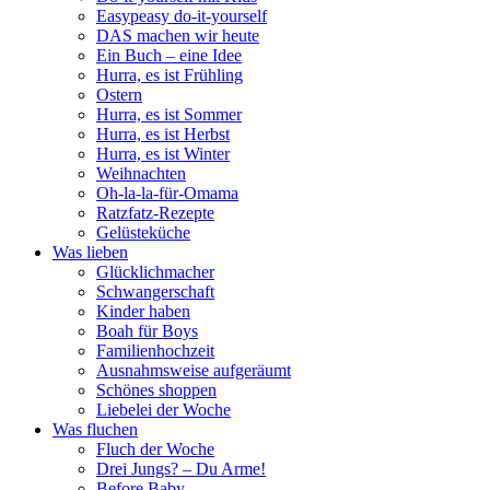
Easypeasy do-it-yourself
DAS machen wir heute
Ein Buch – eine Idee
Hurra, es ist Frühling
Ostern
Hurra, es ist Sommer
Hurra, es ist Herbst
Hurra, es ist Winter
Weihnachten
Oh-la-la-für-Omama
Ratzfatz-Rezepte
Gelüsteküche
Was lieben
Glücklichmacher
Schwangerschaft
Kinder haben
Boah für Boys
Familienhochzeit
Ausnahmsweise aufgeräumt
Schönes shoppen
Liebelei der Woche
Was fluchen
Fluch der Woche
Drei Jungs? – Du Arme!
Before Baby