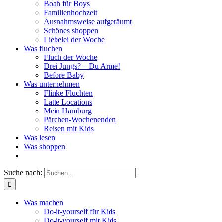
Boah für Boys
Familienhochzeit
Ausnahmsweise aufgeräumt
Schönes shoppen
Liebelei der Woche
Was fluchen
Fluch der Woche
Drei Jungs? – Du Arme!
Before Baby
Was unternehmen
Flinke Fluchten
Latte Locations
Mein Hamburg
Pärchen-Wochenenden
Reisen mit Kids
Was lesen
Was shoppen
Suche nach:
Was machen
Do-it-yourself für Kids
Do-it-yourself mit Kids