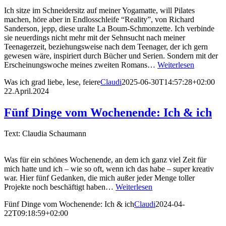
Ich sitze im Schneidersitz auf meiner Yogamatte, will Pilates
machen, höre aber in Endlosschleife “Reality”, von Richard
Sanderson, jepp, diese uralte La Boum-Schmonzette. Ich verbinde
sie neuerdings nicht mehr mit der Sehnsucht nach meiner
Teenagerzeit, beziehungsweise nach dem Teenager, der ich gern
gewesen wäre, inspiriert durch Bücher und Serien. Sondern mit der
Erscheinungswoche meines zweiten Romans…
Weiterlesen
Was ich grad liebe, lese, feiere
Claudi
2025-06-30T14:57:28+02:00
22.April.2024
Fünf Dinge vom Wochenende: Ich & ich
Text: Claudia Schaumann
Was für ein schönes Wochenende, an dem ich ganz viel Zeit für
mich hatte und ich – wie so oft, wenn ich das habe – super kreativ
war. Hier fünf Gedanken, die mich außer jeder Menge toller
Projekte noch beschäftigt haben…
Weiterlesen
Fünf Dinge vom Wochenende: Ich & ich
Claudi
2024-04-
22T09:18:59+02:00