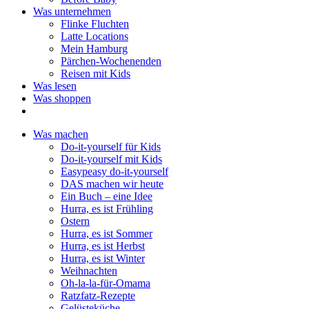
Was unternehmen
Flinke Fluchten
Latte Locations
Mein Hamburg
Pärchen-Wochenenden
Reisen mit Kids
Was lesen
Was shoppen
Was machen
Do-it-yourself für Kids
Do-it-yourself mit Kids
Easypeasy do-it-yourself
DAS machen wir heute
Ein Buch – eine Idee
Hurra, es ist Frühling
Ostern
Hurra, es ist Sommer
Hurra, es ist Herbst
Hurra, es ist Winter
Weihnachten
Oh-la-la-für-Omama
Ratzfatz-Rezepte
Gelüsteküche