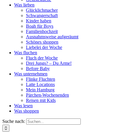
Was lieben
Glücklichmacher
Schwangerschaft
Kinder haben
Boah für Boys
Familienhochzeit
Ausnahmsweise aufgeräumt
Schönes shoppen
Liebelei der Woche
Was fluchen
Fluch der Woche
Drei Jungs? – Du Arme!
Before Baby
Was unternehmen
Flinke Fluchten
Latte Locations
Mein Hamburg
Pärchen-Wochenenden
Reisen mit Kids
Was lesen
Was shoppen
Suche nach: