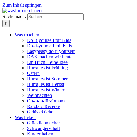
Zum Inhalt springen
Suche nach:
Was machen
Do-it-yourself für Kids
Do-it-yourself mit Kids
Easypeasy do-it-yourself
DAS machen wir heute
Ein Buch – eine Idee
Hurra, es ist Frühling
Ostern
Hurra, es ist Sommer
Hurra, es ist Herbst
Hurra, es ist Winter
Weihnachten
Oh-la-la-für-Omama
Ratzfatz-Rezepte
Gelüsteküche
Was lieben
Glücklichmacher
Schwangerschaft
Kinder haben