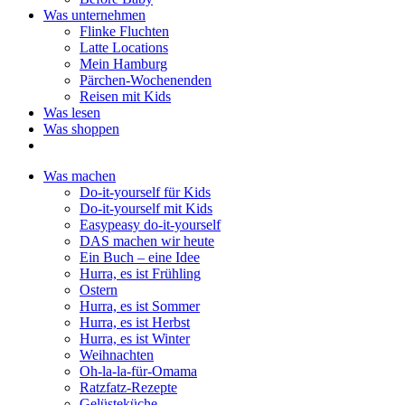
Was unternehmen
Flinke Fluchten
Latte Locations
Mein Hamburg
Pärchen-Wochenenden
Reisen mit Kids
Was lesen
Was shoppen
Was machen
Do-it-yourself für Kids
Do-it-yourself mit Kids
Easypeasy do-it-yourself
DAS machen wir heute
Ein Buch – eine Idee
Hurra, es ist Frühling
Ostern
Hurra, es ist Sommer
Hurra, es ist Herbst
Hurra, es ist Winter
Weihnachten
Oh-la-la-für-Omama
Ratzfatz-Rezepte
Gelüsteküche