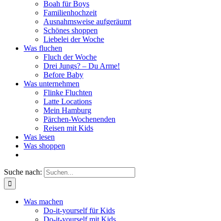
Boah für Boys
Familienhochzeit
Ausnahmsweise aufgeräumt
Schönes shoppen
Liebelei der Woche
Was fluchen
Fluch der Woche
Drei Jungs? – Du Arme!
Before Baby
Was unternehmen
Flinke Fluchten
Latte Locations
Mein Hamburg
Pärchen-Wochenenden
Reisen mit Kids
Was lesen
Was shoppen
Suche nach:
Was machen
Do-it-yourself für Kids
Do-it-yourself mit Kids