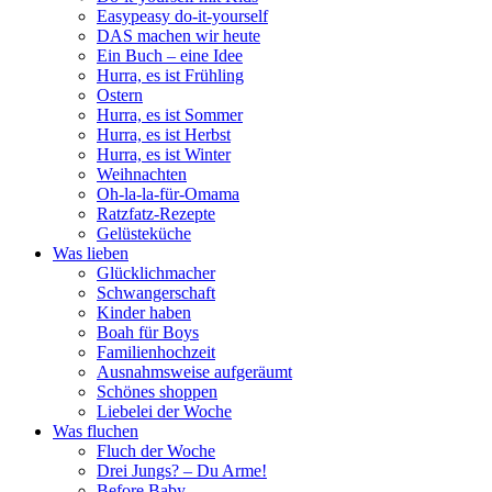
Easypeasy do-it-yourself
DAS machen wir heute
Ein Buch – eine Idee
Hurra, es ist Frühling
Ostern
Hurra, es ist Sommer
Hurra, es ist Herbst
Hurra, es ist Winter
Weihnachten
Oh-la-la-für-Omama
Ratzfatz-Rezepte
Gelüsteküche
Was lieben
Glücklichmacher
Schwangerschaft
Kinder haben
Boah für Boys
Familienhochzeit
Ausnahmsweise aufgeräumt
Schönes shoppen
Liebelei der Woche
Was fluchen
Fluch der Woche
Drei Jungs? – Du Arme!
Before Baby