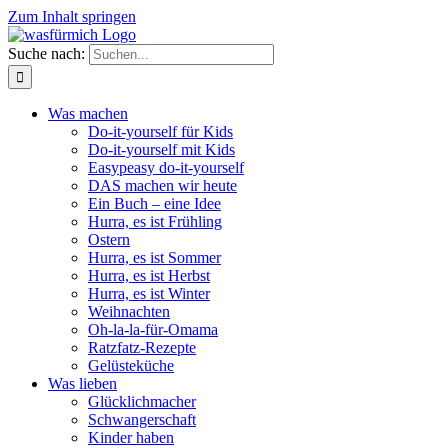
Zum Inhalt springen
Suche nach:
Was machen
Do-it-yourself für Kids
Do-it-yourself mit Kids
Easypeasy do-it-yourself
DAS machen wir heute
Ein Buch – eine Idee
Hurra, es ist Frühling
Ostern
Hurra, es ist Sommer
Hurra, es ist Herbst
Hurra, es ist Winter
Weihnachten
Oh-la-la-für-Omama
Ratzfatz-Rezepte
Gelüsteküche
Was lieben
Glücklichmacher
Schwangerschaft
Kinder haben