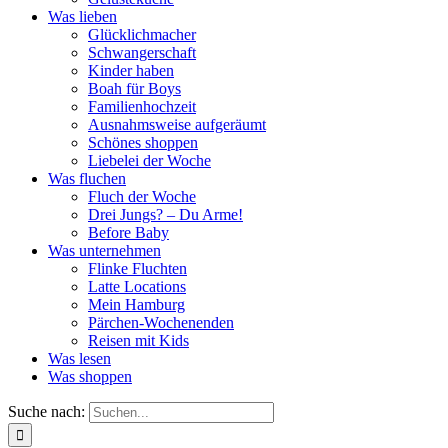
Was lieben
Glücklichmacher
Schwangerschaft
Kinder haben
Boah für Boys
Familienhochzeit
Ausnahmsweise aufgeräumt
Schönes shoppen
Liebelei der Woche
Was fluchen
Fluch der Woche
Drei Jungs? – Du Arme!
Before Baby
Was unternehmen
Flinke Fluchten
Latte Locations
Mein Hamburg
Pärchen-Wochenenden
Reisen mit Kids
Was lesen
Was shoppen
Suche nach: