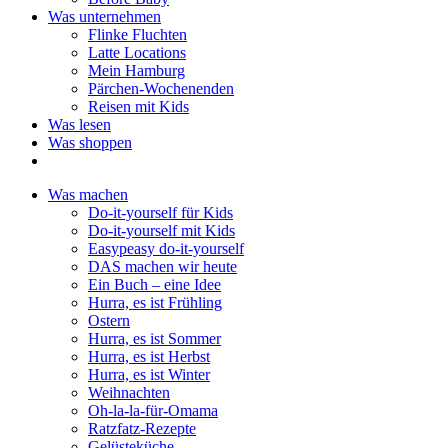
Was unternehmen
Flinke Fluchten
Latte Locations
Mein Hamburg
Pärchen-Wochenenden
Reisen mit Kids
Was lesen
Was shoppen
Was machen
Do-it-yourself für Kids
Do-it-yourself mit Kids
Easypeasy do-it-yourself
DAS machen wir heute
Ein Buch – eine Idee
Hurra, es ist Frühling
Ostern
Hurra, es ist Sommer
Hurra, es ist Herbst
Hurra, es ist Winter
Weihnachten
Oh-la-la-für-Omama
Ratzfatz-Rezepte
Gelüsteküche