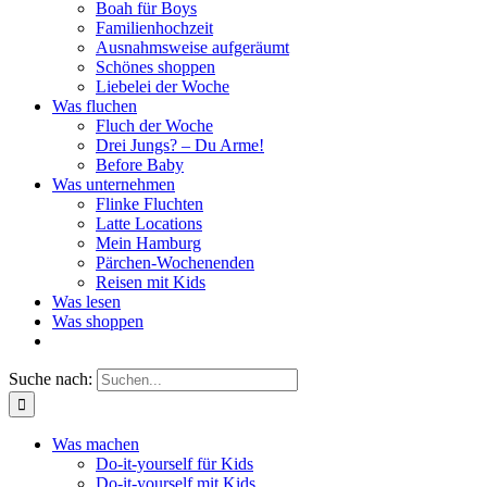
Boah für Boys
Familienhochzeit
Ausnahmsweise aufgeräumt
Schönes shoppen
Liebelei der Woche
Was fluchen
Fluch der Woche
Drei Jungs? – Du Arme!
Before Baby
Was unternehmen
Flinke Fluchten
Latte Locations
Mein Hamburg
Pärchen-Wochenenden
Reisen mit Kids
Was lesen
Was shoppen
Suche nach:
Was machen
Do-it-yourself für Kids
Do-it-yourself mit Kids