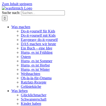
Zum Inhalt springen
Suche nach:
Was machen
Do-it-yourself für Kids
Do-it-yourself mit Kids
Easypeasy do-it-yourself
DAS machen wir heute
Ein Buch – eine Idee
Hurra, es ist Frühling
Ostern
Hurra, es ist Sommer
Hurra, es ist Herbst
Hurra, es ist Winter
Weihnachten
Oh-la-la-für-Omama
Ratzfatz-Rezepte
Gelüsteküche
Was lieben
Glücklichmacher
Schwangerschaft
Kinder haben