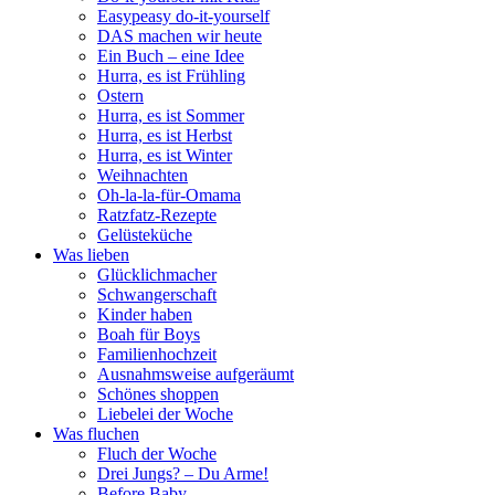
Easypeasy do-it-yourself
DAS machen wir heute
Ein Buch – eine Idee
Hurra, es ist Frühling
Ostern
Hurra, es ist Sommer
Hurra, es ist Herbst
Hurra, es ist Winter
Weihnachten
Oh-la-la-für-Omama
Ratzfatz-Rezepte
Gelüsteküche
Was lieben
Glücklichmacher
Schwangerschaft
Kinder haben
Boah für Boys
Familienhochzeit
Ausnahmsweise aufgeräumt
Schönes shoppen
Liebelei der Woche
Was fluchen
Fluch der Woche
Drei Jungs? – Du Arme!
Before Baby