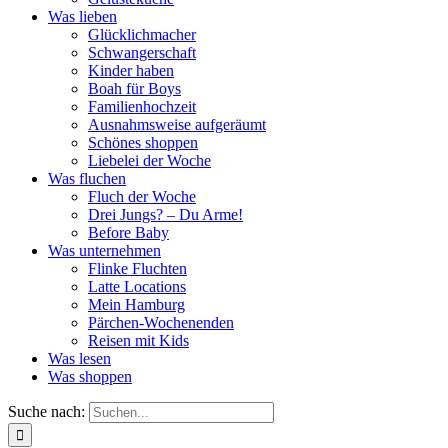
Was lieben
Glücklichmacher
Schwangerschaft
Kinder haben
Boah für Boys
Familienhochzeit
Ausnahmsweise aufgeräumt
Schönes shoppen
Liebelei der Woche
Was fluchen
Fluch der Woche
Drei Jungs? – Du Arme!
Before Baby
Was unternehmen
Flinke Fluchten
Latte Locations
Mein Hamburg
Pärchen-Wochenenden
Reisen mit Kids
Was lesen
Was shoppen
Suche nach: