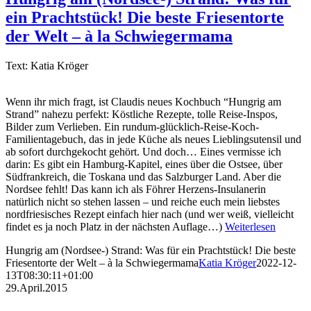
ein Prachtstück! Die beste Friesentorte
der Welt – à la Schwiegermama
Text: Katia Kröger
Wenn ihr mich fragt, ist Claudis neues Kochbuch “Hungrig am
Strand” nahezu perfekt: Köstliche Rezepte, tolle Reise-Inspos,
Bilder zum Verlieben. Ein rundum-glücklich-Reise-Koch-
Familientagebuch, das in jede Küche als neues Lieblingsutensil und
ab sofort durchgekocht gehört. Und doch… Eines vermisse ich
darin: Es gibt ein Hamburg-Kapitel, eines über die Ostsee, über
Südfrankreich, die Toskana und das Salzburger Land. Aber die
Nordsee fehlt! Das kann ich als Föhrer Herzens-Insulanerin
natürlich nicht so stehen lassen – und reiche euch mein liebstes
nordfriesisches Rezept einfach hier nach (und wer weiß, vielleicht
findet es ja noch Platz in der nächsten Auflage…)
Weiterlesen
Hungrig am (Nordsee-) Strand: Was für ein Prachtstück! Die beste
Friesentorte der Welt – à la Schwiegermama
Katia Kröger
2022-12-
13T08:30:11+01:00
29.April.2015