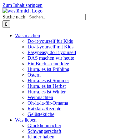
Zum Inhalt springen
Suche nach:
Was machen
Do-it-yourself für Kids
Do-it-yourself mit Kids
Easypeasy do-it-yourself
DAS machen wir heute
Ein Buch – eine Idee
Hurra, es ist Frühling
Ostern
Hurra, es ist Sommer
Hurra, es ist Herbst
Hurra, es ist Winter
Weihnachten
Oh-la-la-für-Omama
Ratzfatz-Rezepte
Gelüsteküche
Was lieben
Glücklichmacher
Schwangerschaft
Kinder haben