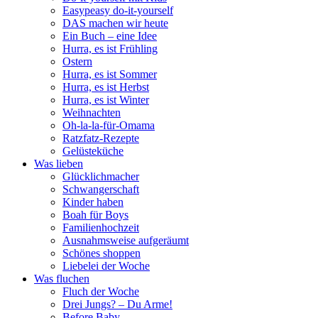
Easypeasy do-it-yourself
DAS machen wir heute
Ein Buch – eine Idee
Hurra, es ist Frühling
Ostern
Hurra, es ist Sommer
Hurra, es ist Herbst
Hurra, es ist Winter
Weihnachten
Oh-la-la-für-Omama
Ratzfatz-Rezepte
Gelüsteküche
Was lieben
Glücklichmacher
Schwangerschaft
Kinder haben
Boah für Boys
Familienhochzeit
Ausnahmsweise aufgeräumt
Schönes shoppen
Liebelei der Woche
Was fluchen
Fluch der Woche
Drei Jungs? – Du Arme!
Before Baby