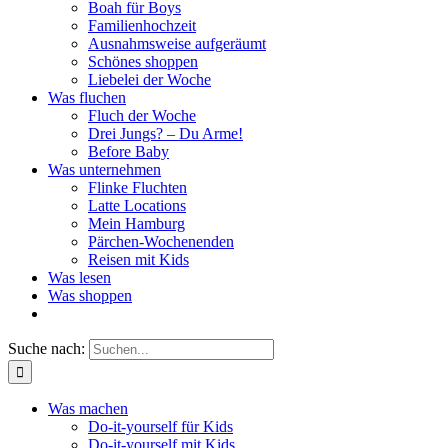
Boah für Boys
Familienhochzeit
Ausnahmsweise aufgeräumt
Schönes shoppen
Liebelei der Woche
Was fluchen
Fluch der Woche
Drei Jungs? – Du Arme!
Before Baby
Was unternehmen
Flinke Fluchten
Latte Locations
Mein Hamburg
Pärchen-Wochenenden
Reisen mit Kids
Was lesen
Was shoppen
Suche nach:
Was machen
Do-it-yourself für Kids
Do-it-yourself mit Kids