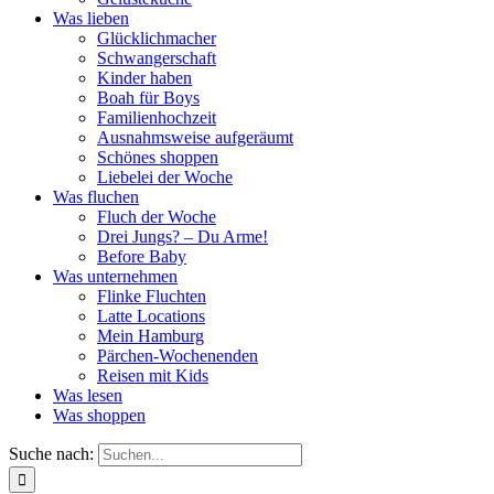
Was lieben
Glücklichmacher
Schwangerschaft
Kinder haben
Boah für Boys
Familienhochzeit
Ausnahmsweise aufgeräumt
Schönes shoppen
Liebelei der Woche
Was fluchen
Fluch der Woche
Drei Jungs? – Du Arme!
Before Baby
Was unternehmen
Flinke Fluchten
Latte Locations
Mein Hamburg
Pärchen-Wochenenden
Reisen mit Kids
Was lesen
Was shoppen
Suche nach: