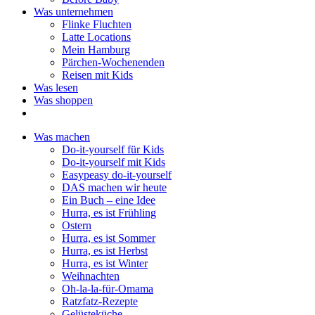
Was unternehmen
Flinke Fluchten
Latte Locations
Mein Hamburg
Pärchen-Wochenenden
Reisen mit Kids
Was lesen
Was shoppen
Was machen
Do-it-yourself für Kids
Do-it-yourself mit Kids
Easypeasy do-it-yourself
DAS machen wir heute
Ein Buch – eine Idee
Hurra, es ist Frühling
Ostern
Hurra, es ist Sommer
Hurra, es ist Herbst
Hurra, es ist Winter
Weihnachten
Oh-la-la-für-Omama
Ratzfatz-Rezepte
Gelüsteküche