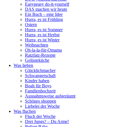
Easypeasy do-it-yourself
DAS machen wir heute
Ein Buch – eine Idee
Hurra, es ist Frühling
Ostern
Hurra, es ist Sommer
Hurra, es ist Herbst
Hurra, es ist Winter
Weihnachten
Oh-la-la-für-Omama
Ratzfatz-Rezepte
Gelüsteküche
Was lieben
Glücklichmacher
Schwangerschaft
Kinder haben
Boah für Boys
Familienhochzeit
Ausnahmsweise aufgeräumt
Schönes shoppen
Liebelei der Woche
Was fluchen
Fluch der Woche
Drei Jungs? – Du Arme!
Before Baby