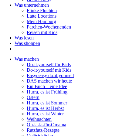
Was unternehmen
Flinke Fluchten
Latte Locations
Mein Hamburg
Pärchen-Wochenenden
Reisen mit Kids
Was lesen
Was shoppen
Was machen
Do-it-yourself für Kids
Do-it-yourself mit Kids
Easypeasy do-it-yourself
DAS machen wir heute
Ein Buch – eine Idee
Hurra, es ist Frühling
Ostern
Hurra, es ist Sommer
Hurra, es ist Herbst
Hurra, es ist Winter
Weihnachten
Oh-la-la-für-Omama
Ratzfatz-Rezepte
Gelüsteküche