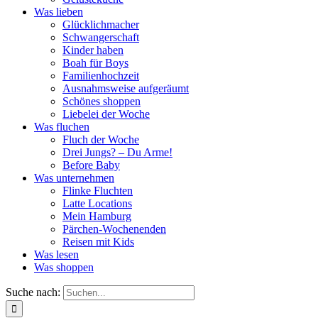
Was lieben
Glücklichmacher
Schwangerschaft
Kinder haben
Boah für Boys
Familienhochzeit
Ausnahmsweise aufgeräumt
Schönes shoppen
Liebelei der Woche
Was fluchen
Fluch der Woche
Drei Jungs? – Du Arme!
Before Baby
Was unternehmen
Flinke Fluchten
Latte Locations
Mein Hamburg
Pärchen-Wochenenden
Reisen mit Kids
Was lesen
Was shoppen
Suche nach: