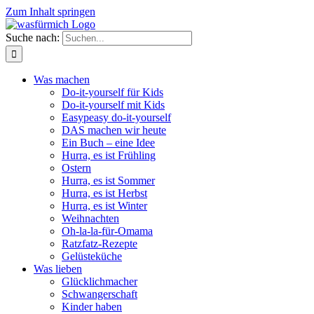
Zum Inhalt springen
Suche nach:
Was machen
Do-it-yourself für Kids
Do-it-yourself mit Kids
Easypeasy do-it-yourself
DAS machen wir heute
Ein Buch – eine Idee
Hurra, es ist Frühling
Ostern
Hurra, es ist Sommer
Hurra, es ist Herbst
Hurra, es ist Winter
Weihnachten
Oh-la-la-für-Omama
Ratzfatz-Rezepte
Gelüsteküche
Was lieben
Glücklichmacher
Schwangerschaft
Kinder haben