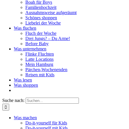
Boah für Boys
Familienhochzeit
Ausnahmsweise aufgeräumt
Schönes shoppen
Liebelei der Woche
Was fluchen
Fluch der Woche
Drei Jungs? – Du Arme!
Before Baby
Was unternehmen
Flinke Fluchten
Latte Locations
Mein Hamburg
Pärchen-Wochenenden
Reisen mit Kids
Was lesen
Was shoppen
Suche nach:
Was machen
Do-it-yourself für Kids
Do-it-yourself mit Kids