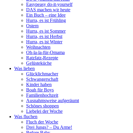
Easypeasy do-it-yourself
DAS machen wir heute
Ein Buch – eine Idee
Hurra, es ist Frühling
Ostern
Hurra, es ist Sommer
Hurra, es ist Herbst
Hurra, es ist Winter
Weihnachten
Oh-la-la-für-Omama
Ratzfatz-Rezepte
Gelüsteküche
Was lieben
Glücklichmacher
Schwangerschaft
Kinder haben
Boah für Boys
Familienhochzeit
Ausnahmsweise aufgeräumt
Schönes shoppen
Liebelei der Woche
Was fluchen
Fluch der Woche
Drei Jungs? – Du Arme!
Before Baby