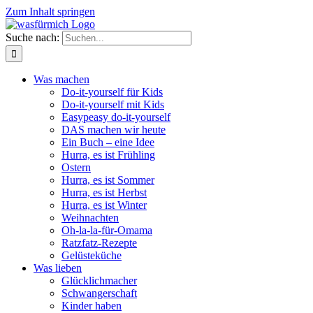
Zum Inhalt springen
Suche nach:
Was machen
Do-it-yourself für Kids
Do-it-yourself mit Kids
Easypeasy do-it-yourself
DAS machen wir heute
Ein Buch – eine Idee
Hurra, es ist Frühling
Ostern
Hurra, es ist Sommer
Hurra, es ist Herbst
Hurra, es ist Winter
Weihnachten
Oh-la-la-für-Omama
Ratzfatz-Rezepte
Gelüsteküche
Was lieben
Glücklichmacher
Schwangerschaft
Kinder haben