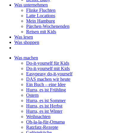
Was unternehmen
Flinke Fluchten
Latte Locations
Mein Hamburg
Pärchen-Wochenenden
Reisen mit Kids
Was lesen
Was shoppen
Was machen
Do-it-yourself für Kids
Do-it-yourself mit Kids
Easypeasy do-it-yourself
DAS machen wir heute
Ein Buch – eine Idee
Hurra, es ist Frühling
Ostern
Hurra, es ist Sommer
Hurra, es ist Herbst
Hurra, es ist Winter
Weihnachten
Oh-la-la-für-Omama
Ratzfatz-Rezepte
Gelüsteküche