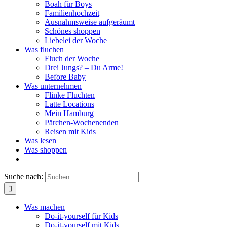
Boah für Boys
Familienhochzeit
Ausnahmsweise aufgeräumt
Schönes shoppen
Liebelei der Woche
Was fluchen
Fluch der Woche
Drei Jungs? – Du Arme!
Before Baby
Was unternehmen
Flinke Fluchten
Latte Locations
Mein Hamburg
Pärchen-Wochenenden
Reisen mit Kids
Was lesen
Was shoppen
Suche nach:
Was machen
Do-it-yourself für Kids
Do-it-yourself mit Kids