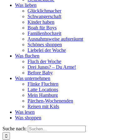
Was lieben
Glücklichmacher
Schwangerschaft
Kinder haben
Boah für Boys
Familienhochzeit
Ausnahmsweise aufgeräumt
Schönes shoppen
Liebelei der Woche
Was fluchen
Fluch der Woche
Drei Jungs? – Du Arme!
Before Baby
Was unternehmen
Flinke Fluchten
Latte Locations
Mein Hamburg
Pärchen-Wochenenden
Reisen mit Kids
Was lesen
Was shoppen
Suche nach: