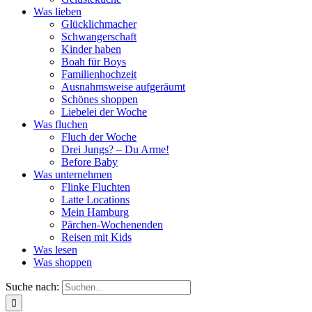
Was lieben
Glücklichmacher
Schwangerschaft
Kinder haben
Boah für Boys
Familienhochzeit
Ausnahmsweise aufgeräumt
Schönes shoppen
Liebelei der Woche
Was fluchen
Fluch der Woche
Drei Jungs? – Du Arme!
Before Baby
Was unternehmen
Flinke Fluchten
Latte Locations
Mein Hamburg
Pärchen-Wochenenden
Reisen mit Kids
Was lesen
Was shoppen
Suche nach: