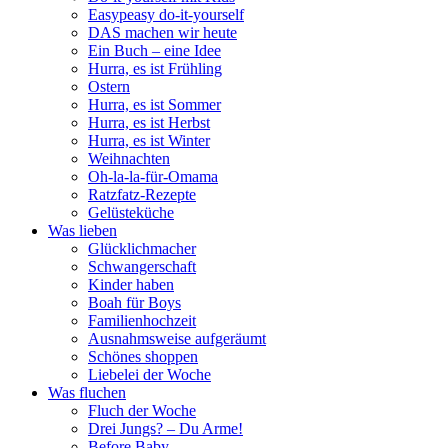
Easypeasy do-it-yourself
DAS machen wir heute
Ein Buch – eine Idee
Hurra, es ist Frühling
Ostern
Hurra, es ist Sommer
Hurra, es ist Herbst
Hurra, es ist Winter
Weihnachten
Oh-la-la-für-Omama
Ratzfatz-Rezepte
Gelüsteküche
Was lieben
Glücklichmacher
Schwangerschaft
Kinder haben
Boah für Boys
Familienhochzeit
Ausnahmsweise aufgeräumt
Schönes shoppen
Liebelei der Woche
Was fluchen
Fluch der Woche
Drei Jungs? – Du Arme!
Before Baby