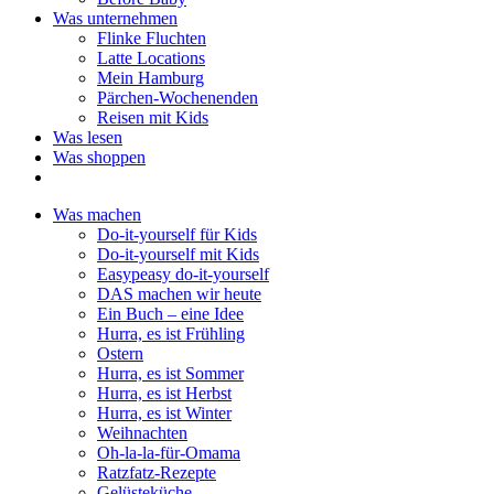
Was unternehmen
Flinke Fluchten
Latte Locations
Mein Hamburg
Pärchen-Wochenenden
Reisen mit Kids
Was lesen
Was shoppen
Was machen
Do-it-yourself für Kids
Do-it-yourself mit Kids
Easypeasy do-it-yourself
DAS machen wir heute
Ein Buch – eine Idee
Hurra, es ist Frühling
Ostern
Hurra, es ist Sommer
Hurra, es ist Herbst
Hurra, es ist Winter
Weihnachten
Oh-la-la-für-Omama
Ratzfatz-Rezepte
Gelüsteküche