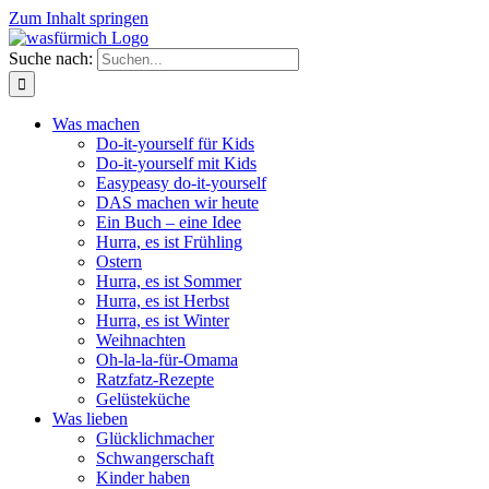
Zum Inhalt springen
Suche nach:
Was machen
Do-it-yourself für Kids
Do-it-yourself mit Kids
Easypeasy do-it-yourself
DAS machen wir heute
Ein Buch – eine Idee
Hurra, es ist Frühling
Ostern
Hurra, es ist Sommer
Hurra, es ist Herbst
Hurra, es ist Winter
Weihnachten
Oh-la-la-für-Omama
Ratzfatz-Rezepte
Gelüsteküche
Was lieben
Glücklichmacher
Schwangerschaft
Kinder haben