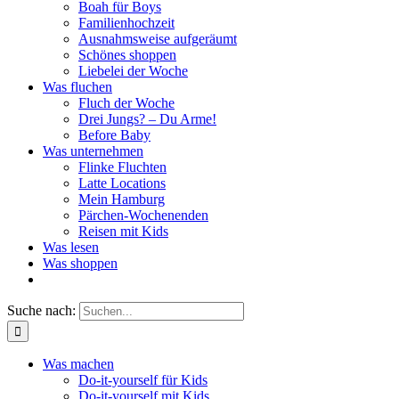
Boah für Boys
Familienhochzeit
Ausnahmsweise aufgeräumt
Schönes shoppen
Liebelei der Woche
Was fluchen
Fluch der Woche
Drei Jungs? – Du Arme!
Before Baby
Was unternehmen
Flinke Fluchten
Latte Locations
Mein Hamburg
Pärchen-Wochenenden
Reisen mit Kids
Was lesen
Was shoppen
Suche nach:
Was machen
Do-it-yourself für Kids
Do-it-yourself mit Kids