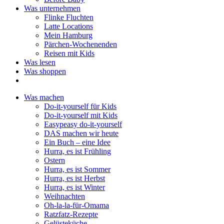
Was unternehmen
Flinke Fluchten
Latte Locations
Mein Hamburg
Pärchen-Wochenenden
Reisen mit Kids
Was lesen
Was shoppen
Was machen
Do-it-yourself für Kids
Do-it-yourself mit Kids
Easypeasy do-it-yourself
DAS machen wir heute
Ein Buch – eine Idee
Hurra, es ist Frühling
Ostern
Hurra, es ist Sommer
Hurra, es ist Herbst
Hurra, es ist Winter
Weihnachten
Oh-la-la-für-Omama
Ratzfatz-Rezepte
Gelüsteküche