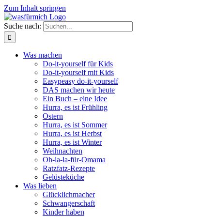
Zum Inhalt springen
Suche nach:
Was machen
Do-it-yourself für Kids
Do-it-yourself mit Kids
Easypeasy do-it-yourself
DAS machen wir heute
Ein Buch – eine Idee
Hurra, es ist Frühling
Ostern
Hurra, es ist Sommer
Hurra, es ist Herbst
Hurra, es ist Winter
Weihnachten
Oh-la-la-für-Omama
Ratzfatz-Rezepte
Gelüsteküche
Was lieben
Glücklichmacher
Schwangerschaft
Kinder haben