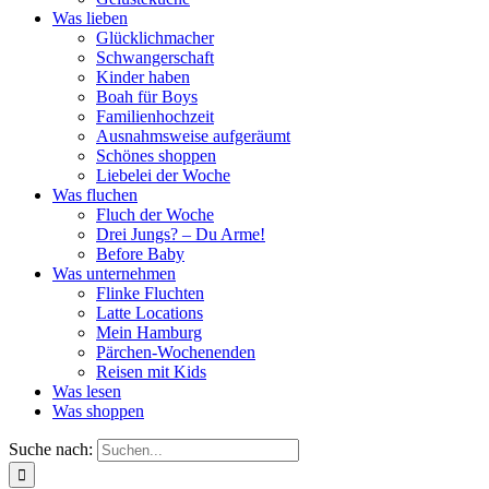
Was lieben
Glücklichmacher
Schwangerschaft
Kinder haben
Boah für Boys
Familienhochzeit
Ausnahmsweise aufgeräumt
Schönes shoppen
Liebelei der Woche
Was fluchen
Fluch der Woche
Drei Jungs? – Du Arme!
Before Baby
Was unternehmen
Flinke Fluchten
Latte Locations
Mein Hamburg
Pärchen-Wochenenden
Reisen mit Kids
Was lesen
Was shoppen
Suche nach: