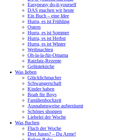
Easypeasy do-it-yourself
DAS machen wir heute
Ein Buch – eine Idee
Hurra, es ist Frühling
Ostern
Hurra, es ist Sommer
Hurra, es ist Herbst
Hurra, es ist Winter
Weihnachten
Oh-la-la-für-Omama
Ratzfatz-Rezepte
Gelüsteküche
Was lieben
Glücklichmacher
Schwangerschaft
Kinder haben
Boah für Boys
Familienhochzeit
Ausnahmsweise aufgeräumt
Schönes shoppen
Liebelei der Woche
Was fluchen
Fluch der Woche
Drei Jungs? – Du Arme!
Before Baby