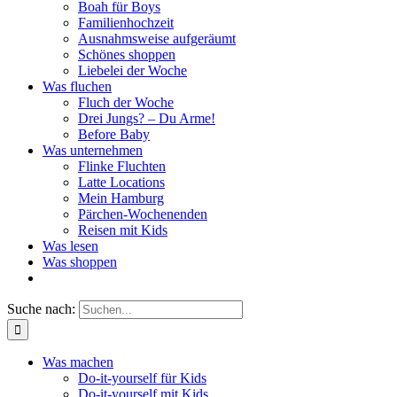
Boah für Boys
Familienhochzeit
Ausnahmsweise aufgeräumt
Schönes shoppen
Liebelei der Woche
Was fluchen
Fluch der Woche
Drei Jungs? – Du Arme!
Before Baby
Was unternehmen
Flinke Fluchten
Latte Locations
Mein Hamburg
Pärchen-Wochenenden
Reisen mit Kids
Was lesen
Was shoppen
Suche nach:
Was machen
Do-it-yourself für Kids
Do-it-yourself mit Kids