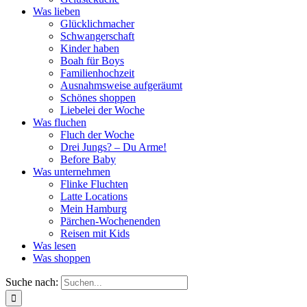
Was lieben
Glücklichmacher
Schwangerschaft
Kinder haben
Boah für Boys
Familienhochzeit
Ausnahmsweise aufgeräumt
Schönes shoppen
Liebelei der Woche
Was fluchen
Fluch der Woche
Drei Jungs? – Du Arme!
Before Baby
Was unternehmen
Flinke Fluchten
Latte Locations
Mein Hamburg
Pärchen-Wochenenden
Reisen mit Kids
Was lesen
Was shoppen
Suche nach: