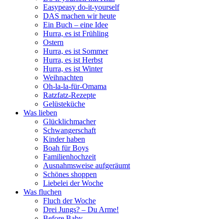
Easypeasy do-it-yourself
DAS machen wir heute
Ein Buch – eine Idee
Hurra, es ist Frühling
Ostern
Hurra, es ist Sommer
Hurra, es ist Herbst
Hurra, es ist Winter
Weihnachten
Oh-la-la-für-Omama
Ratzfatz-Rezepte
Gelüsteküche
Was lieben
Glücklichmacher
Schwangerschaft
Kinder haben
Boah für Boys
Familienhochzeit
Ausnahmsweise aufgeräumt
Schönes shoppen
Liebelei der Woche
Was fluchen
Fluch der Woche
Drei Jungs? – Du Arme!
Before Baby