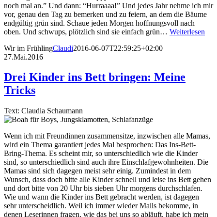
noch mal an.” Und dann: “Hurraaaa!” Und jedes Jahr nehme ich mir
vor, genau den Tag zu bemerken und zu feiern, an dem die Bäume
endgültig grün sind. Schaue jeden Morgen hoffnungsvoll nach
oben. Und schwups, plötzlich sind sie einfach grün…
Weiterlesen
Wir im Frühling
Claudi
2016-06-07T22:59:25+02:00
27.Mai.2016
Drei Kinder ins Bett bringen: Meine
Tricks
Text: Claudia Schaumann
Wenn ich mit Freundinnen zusammensitze, inzwischen alle Mamas,
wird ein Thema garantiert jedes Mal besprochen: Das Ins-Bett-
Bring-Thema. Es scheint mir, so unterschiedlich wie die Kinder
sind, so unterschiedlich sind auch ihre Einschlafgewohnheiten. Die
Mamas sind sich dagegen meist sehr einig. Zumindest in dem
Wunsch, dass doch bitte alle Kinder schnell und leise ins Bett gehen
und dort bitte von 20 Uhr bis sieben Uhr morgens durchschlafen.
Wie und wann die Kinder ins Bett gebracht werden, ist dagegen
sehr unterscheidlich. Weil ich immer wieder Mails bekomme, in
denen Leserinnen fragen, wie das bei uns so abläuft, habe ich mein