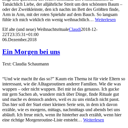
Tatsächlich Liebe, der alljährliche Streit um den schönsten Baum –
oder der Zweitkleinste, den ich nachts im Bett des Größten finde,
Arm in Arm, mit der roten Spieluhr auf dem Bauch. So langsam
fühle ich mich wirklich ein wenig weihnachtlich…
Weiterlesen
Elf alte (und neue) Weihnachtsrituale
Claudi
2018-12-
22T23:35:31+01:00
06.Dezember.2018
Ein Morgen bei uns
Text: Claudia Schaumann
“Und wie macht ihr das so?” Kaum ein Thema ist für viele Eltern so
interessant, wie die Alltagsroutinen anderer Familien. Wie die was
wuppen – oder nicht wuppen. Bei mir ist das genauso. Ich gucke
mir gern Sachen ab, wundere mich über Dinge, finde Rituale gut
und mache es dennoch anders, weil es zu uns einfach nicht passt.
Das hier soll der Start einer kleinen Serie sein, in dem ich davon
erzähle, wie es morgens, mittags, nachmittags und abends bei uns
abläuft. Ich freue mich, wenn ihr hinterher auch erzählt, wenn hier
eine richtige Morgenroutine-Liste entsteht…
Weiterlesen