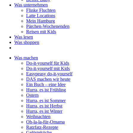
Was unternehmen
Flinke Fluchten
Latte Locations
Mein Hamburg
Pärchen-Wochenenden
Reisen mit Kids
Was lesen
Was shoppen
Was machen
Do-it-yourself für Kids
Do-it-yourself mit Kids
Easypeasy do-it-yourself
DAS machen wir heute
Ein Buch – eine Idee
Hurra, es ist Frühling
Ostern
Hurra, es ist Sommer
Hurra, es ist Herbst
Hurra, es ist Winter
Weihnachten
Oh-la-la-für-Omama
Ratzfatz-Rezepte
Gelüsteküche