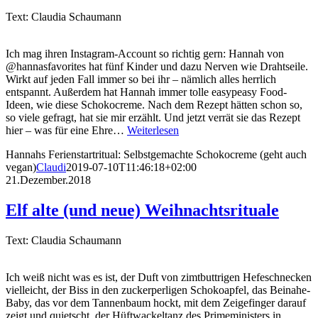
Text: Claudia Schaumann
Ich mag ihren Instagram-Account so richtig gern: Hannah von
@hannasfavorites hat fünf Kinder und dazu Nerven wie Drahtseile.
Wirkt auf jeden Fall immer so bei ihr – nämlich alles herrlich
entspannt. Außerdem hat Hannah immer tolle easypeasy Food-
Ideen, wie diese Schokocreme. Nach dem Rezept hätten schon so,
so viele gefragt, hat sie mir erzählt. Und jetzt verrät sie das Rezept
hier – was für eine Ehre…
Weiterlesen
Hannahs Ferienstartritual: Selbstgemachte Schokocreme (geht auch
vegan)
Claudi
2019-07-10T11:46:18+02:00
21.Dezember.2018
Elf alte (und neue) Weihnachtsrituale
Text: Claudia Schaumann
Ich weiß nicht was es ist, der Duft von zimtbuttrigen Hefeschnecken
vielleicht, der Biss in den zuckerperligen Schokoapfel, das Beinahe-
Baby, das vor dem Tannenbaum hockt, mit dem Zeigefinger darauf
zeigt und quietscht, der Hüftwackeltanz des Primeministers in