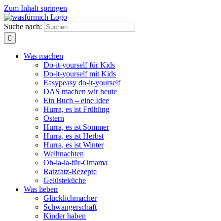
Zum Inhalt springen
Suche nach:
Was machen
Do-it-yourself für Kids
Do-it-yourself mit Kids
Easypeasy do-it-yourself
DAS machen wir heute
Ein Buch – eine Idee
Hurra, es ist Frühling
Ostern
Hurra, es ist Sommer
Hurra, es ist Herbst
Hurra, es ist Winter
Weihnachten
Oh-la-la-für-Omama
Ratzfatz-Rezepte
Gelüsteküche
Was lieben
Glücklichmacher
Schwangerschaft
Kinder haben