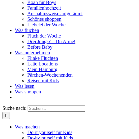
Boah für Boys
Familienhochzeit
Ausnahmsweise aufgeräumt
Schönes shoppen
Liebelei der Woche
Was fluchen
Fluch der Woche
Drei Jungs? – Du Arme!
Before Baby
Was unternehmen
Flinke Fluchten
Latte Locations
Mein Hamburg
Pärchen-Wochenenden
Reisen mit Kids
Was lesen
Was shoppen
Suche nach:
Was machen
Do-it-yourself für Kids
Do-it-yourself mit Kids