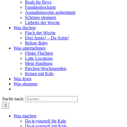
Boah für Boys
Familienhochzeit
Ausnahmsweise aufgeräumt
Schönes shoppen
Liebelei der Woche
Was fluchen
Fluch der Woche
Drei Jungs? – Du Arme!
Before Baby
Was unternehmen
Flinke Fluchten
Latte Locations
Mein Hamburg
Pärchen-Wochenenden
Reisen mit Kids
Was lesen
Was shoppen
Suche nach:
Was machen
Do-it-yourself für Kids
Do-it-yourself mit Kids