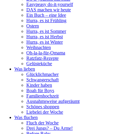
Easypeasy do-it-yourself
DAS machen wir heute
Ein Buch – eine Idee
Hurra, es ist Frühling
Ostern
Hurra, es ist Sommer
Hurra, es ist Herbst
Hurra, es ist Winter
Weihnachten
Oh-la-la-für-Omama
Ratzfatz-Rezepte
Gelüsteküche
Was lieben
Glücklichmacher
Schwangerschaft
Kinder haben
Boah für Boys
Familienhochzeit
Ausnahmsweise aufgeräumt
Schönes shoppen
Liebelei der Woche
Was fluchen
Fluch der Woche
Drei Jungs? – Du Arme!
Before Baby