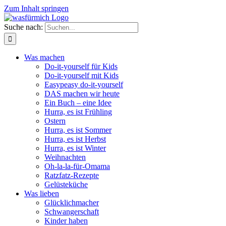
Zum Inhalt springen
Suche nach:
Was machen
Do-it-yourself für Kids
Do-it-yourself mit Kids
Easypeasy do-it-yourself
DAS machen wir heute
Ein Buch – eine Idee
Hurra, es ist Frühling
Ostern
Hurra, es ist Sommer
Hurra, es ist Herbst
Hurra, es ist Winter
Weihnachten
Oh-la-la-für-Omama
Ratzfatz-Rezepte
Gelüsteküche
Was lieben
Glücklichmacher
Schwangerschaft
Kinder haben