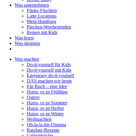
Was unternehmen
Flinke Fluchten
Latte Locations
Mein Hamburg
Pärchen-Wochenenden
Reisen mit Kids
Was lesen
Was shoppen
Was machen
Do-it-yourself für Kids
Do-it-yourself mit Kids
Easypeasy do-it-yourself
DAS machen wir heute
Ein Buch – eine Idee
Hurra, es ist Frühling
Ostern
Hurra, es ist Sommer
Hurra, es ist Herbst
Hurra, es ist Winter
Weihnachten
Oh-la-la-für-Omama
Ratzfatz-Rezepte
Gelüsteküche