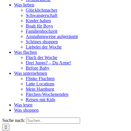
Was lieben
Glücklichmacher
Schwangerschaft
Kinder haben
Boah für Boys
Familienhochzeit
Ausnahmsweise aufgeräumt
Schönes shoppen
Liebelei der Woche
Was fluchen
Fluch der Woche
Drei Jungs? – Du Arme!
Before Baby
Was unternehmen
Flinke Fluchten
Latte Locations
Mein Hamburg
Pärchen-Wochenenden
Reisen mit Kids
Was lesen
Was shoppen
Suche nach: