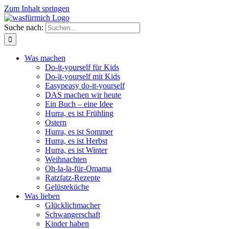
Zum Inhalt springen
Suche nach:
Was machen
Do-it-yourself für Kids
Do-it-yourself mit Kids
Easypeasy do-it-yourself
DAS machen wir heute
Ein Buch – eine Idee
Hurra, es ist Frühling
Ostern
Hurra, es ist Sommer
Hurra, es ist Herbst
Hurra, es ist Winter
Weihnachten
Oh-la-la-für-Omama
Ratzfatz-Rezepte
Gelüsteküche
Was lieben
Glücklichmacher
Schwangerschaft
Kinder haben