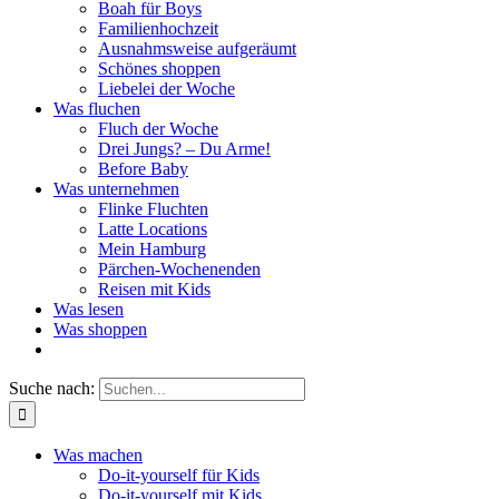
Boah für Boys
Familienhochzeit
Ausnahmsweise aufgeräumt
Schönes shoppen
Liebelei der Woche
Was fluchen
Fluch der Woche
Drei Jungs? – Du Arme!
Before Baby
Was unternehmen
Flinke Fluchten
Latte Locations
Mein Hamburg
Pärchen-Wochenenden
Reisen mit Kids
Was lesen
Was shoppen
Suche nach:
Was machen
Do-it-yourself für Kids
Do-it-yourself mit Kids