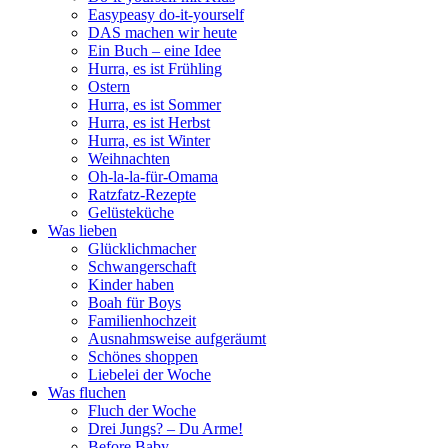
Easypeasy do-it-yourself
DAS machen wir heute
Ein Buch – eine Idee
Hurra, es ist Frühling
Ostern
Hurra, es ist Sommer
Hurra, es ist Herbst
Hurra, es ist Winter
Weihnachten
Oh-la-la-für-Omama
Ratzfatz-Rezepte
Gelüsteküche
Was lieben
Glücklichmacher
Schwangerschaft
Kinder haben
Boah für Boys
Familienhochzeit
Ausnahmsweise aufgeräumt
Schönes shoppen
Liebelei der Woche
Was fluchen
Fluch der Woche
Drei Jungs? – Du Arme!
Before Baby