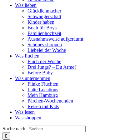
Was lieben
Glücklichmacher
Schwangerschaft
Kinder haben
Boah für Boys
Familienhochzeit
Ausnahmsweise aufgeräumt
Schönes shoppen
Liebelei der Woche
Was fluchen
Fluch der Woche
Drei Jungs? – Du Arme!
Before Baby
Was unternehmen
Flinke Fluchten
Latte Locations
Mein Hamburg
Pärchen-Wochenenden
Reisen mit Kids
Was lesen
Was shoppen
Suche nach: