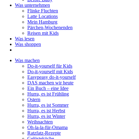
Was unternehmen
Flinke Fluchten
Latte Locations
Mein Hamburg
Pärchen-Wochenenden
Reisen mit Kids
Was lesen
Was shoppen
Was machen
Do-it-yourself für Kids
Do-it-yourself mit Kids
Easypeasy do-it-yourself
DAS machen wir heute
Ein Buch – eine Idee
Hurra, es ist Frühling
Ostern
Hurra, es ist Sommer
Hurra, es ist Herbst
Hurra, es ist Winter
Weihnachten
Oh-la-la-für-Omama
Ratzfatz-Rezepte
Gelüsteküche