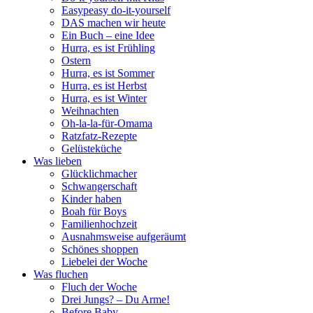
Easypeasy do-it-yourself
DAS machen wir heute
Ein Buch – eine Idee
Hurra, es ist Frühling
Ostern
Hurra, es ist Sommer
Hurra, es ist Herbst
Hurra, es ist Winter
Weihnachten
Oh-la-la-für-Omama
Ratzfatz-Rezepte
Gelüsteküche
Was lieben
Glücklichmacher
Schwangerschaft
Kinder haben
Boah für Boys
Familienhochzeit
Ausnahmsweise aufgeräumt
Schönes shoppen
Liebelei der Woche
Was fluchen
Fluch der Woche
Drei Jungs? – Du Arme!
Before Baby