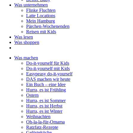
Was unternehmen
Flinke Fluchten
Latte Locations
Mein Hamburg
Pärchen-Wochenenden
Reisen mit Kids
Was lesen
Was shoppen
Was machen
Do-it-yourself für Kids
Do-it-yourself mit Kids
Easypeasy do-it-yourself
DAS machen wir heute
Ein Buch – eine Idee
Hurra, es ist Frühling
Ostern
Hurra, es ist Sommer
Hurra, es ist Herbst
Hurra, es ist Winter
Weihnachten
Oh-la-la-für-Omama
Ratzfatz-Rezepte
Gelüsteküche