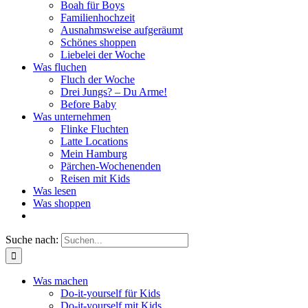
Boah für Boys
Familienhochzeit
Ausnahmsweise aufgeräumt
Schönes shoppen
Liebelei der Woche
Was fluchen
Fluch der Woche
Drei Jungs? – Du Arme!
Before Baby
Was unternehmen
Flinke Fluchten
Latte Locations
Mein Hamburg
Pärchen-Wochenenden
Reisen mit Kids
Was lesen
Was shoppen
Suche nach:
Was machen
Do-it-yourself für Kids
Do-it-yourself mit Kids