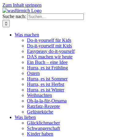
Zum Inhalt springen
Suche nach:
Was machen
Do-it-yourself für Kids
Do-it-yourself mit Kids
Easypeasy do-it-yourself
DAS machen wir heute
Ein Buch – eine Idee
Hurra, es ist Frühling
Ostern
Hurra, es ist Sommer
Hurra, es ist Herbst
Hurra, es ist Winter
Weihnachten
Oh-la-la-für-Omama
Ratzfatz-Rezepte
Gelüsteküche
Was lieben
Glücklichmacher
Schwangerschaft
Kinder haben