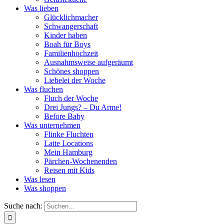
Was lieben
Glücklichmacher
Schwangerschaft
Kinder haben
Boah für Boys
Familienhochzeit
Ausnahmsweise aufgeräumt
Schönes shoppen
Liebelei der Woche
Was fluchen
Fluch der Woche
Drei Jungs? – Du Arme!
Before Baby
Was unternehmen
Flinke Fluchten
Latte Locations
Mein Hamburg
Pärchen-Wochenenden
Reisen mit Kids
Was lesen
Was shoppen
Suche nach: