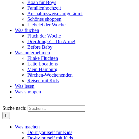
Boah für Boys
Familienhochzeit
Ausnahmsweise aufgeräumt
Schönes shoppen
Liebelei der Woche
Was fluchen
Fluch der Woche
Drei Jungs? – Du Arme!
Before Baby
Was unternehmen
Flinke Fluchten
Latte Locations
Mein Hamburg
Pärchen-Wochenenden
Reisen mit Kids
Was lesen
Was shoppen
Suche nach:
Was machen
Do-it-yourself für Kids
Do-it-yourself mit Kids