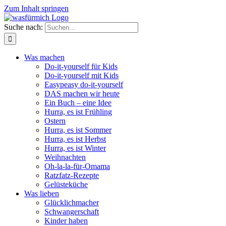
Zum Inhalt springen
Suche nach:
Was machen
Do-it-yourself für Kids
Do-it-yourself mit Kids
Easypeasy do-it-yourself
DAS machen wir heute
Ein Buch – eine Idee
Hurra, es ist Frühling
Ostern
Hurra, es ist Sommer
Hurra, es ist Herbst
Hurra, es ist Winter
Weihnachten
Oh-la-la-für-Omama
Ratzfatz-Rezepte
Gelüsteküche
Was lieben
Glücklichmacher
Schwangerschaft
Kinder haben