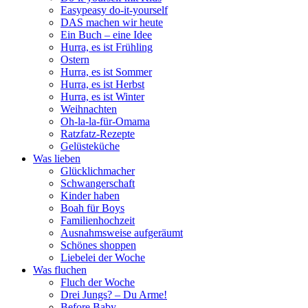
Easypeasy do-it-yourself
DAS machen wir heute
Ein Buch – eine Idee
Hurra, es ist Frühling
Ostern
Hurra, es ist Sommer
Hurra, es ist Herbst
Hurra, es ist Winter
Weihnachten
Oh-la-la-für-Omama
Ratzfatz-Rezepte
Gelüsteküche
Was lieben
Glücklichmacher
Schwangerschaft
Kinder haben
Boah für Boys
Familienhochzeit
Ausnahmsweise aufgeräumt
Schönes shoppen
Liebelei der Woche
Was fluchen
Fluch der Woche
Drei Jungs? – Du Arme!
Before Baby