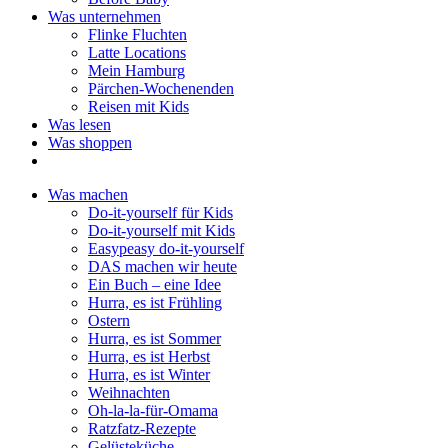
Was unternehmen
Flinke Fluchten
Latte Locations
Mein Hamburg
Pärchen-Wochenenden
Reisen mit Kids
Was lesen
Was shoppen
Was machen
Do-it-yourself für Kids
Do-it-yourself mit Kids
Easypeasy do-it-yourself
DAS machen wir heute
Ein Buch – eine Idee
Hurra, es ist Frühling
Ostern
Hurra, es ist Sommer
Hurra, es ist Herbst
Hurra, es ist Winter
Weihnachten
Oh-la-la-für-Omama
Ratzfatz-Rezepte
Gelüsteküche