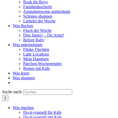
Boah für Boys
Familienhochzeit
Ausnahmsweise aufgeräumt
Schönes shoppen
Liebelei der Woche
Was fluchen
Fluch der Woche
Drei Jungs? – Du Arme!
Before Baby
Was unternehmen
Flinke Fluchten
Latte Locations
Mein Hamburg
Pärchen-Wochenenden
Reisen mit Kids
Was lesen
Was shoppen
Suche nach:
Was machen
Do-it-yourself für Kids
Do-it-yourself mit Kids