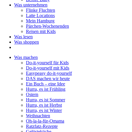
Was unternehmen
Flinke Fluchten
Latte Locations
Mein Hamburg
Pärchen-Wochenenden
Reisen mit Kids
Was lesen
Was shoppen
Was machen
Do-it-yourself für Kids
Do-it-yourself mit Kids
Easypeasy do-it-yourself
DAS machen wir heute
Ein Buch – eine Idee
Hurra, es ist Frühling
Ostern
Hurra, es ist Sommer
Hurra, es ist Herbst
Hurra, es ist Winter
Weihnachten
Oh-la-la-für-Omama
Ratzfatz-Rezepte
Gelüsteküche