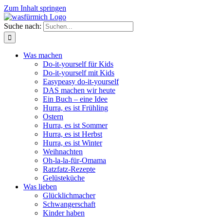
Zum Inhalt springen
Suche nach:
Was machen
Do-it-yourself für Kids
Do-it-yourself mit Kids
Easypeasy do-it-yourself
DAS machen wir heute
Ein Buch – eine Idee
Hurra, es ist Frühling
Ostern
Hurra, es ist Sommer
Hurra, es ist Herbst
Hurra, es ist Winter
Weihnachten
Oh-la-la-für-Omama
Ratzfatz-Rezepte
Gelüsteküche
Was lieben
Glücklichmacher
Schwangerschaft
Kinder haben