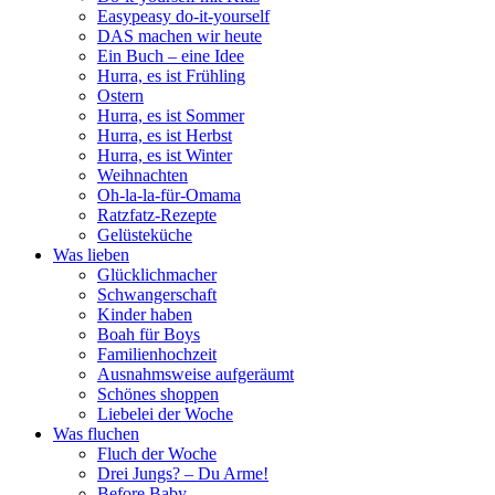
Easypeasy do-it-yourself
DAS machen wir heute
Ein Buch – eine Idee
Hurra, es ist Frühling
Ostern
Hurra, es ist Sommer
Hurra, es ist Herbst
Hurra, es ist Winter
Weihnachten
Oh-la-la-für-Omama
Ratzfatz-Rezepte
Gelüsteküche
Was lieben
Glücklichmacher
Schwangerschaft
Kinder haben
Boah für Boys
Familienhochzeit
Ausnahmsweise aufgeräumt
Schönes shoppen
Liebelei der Woche
Was fluchen
Fluch der Woche
Drei Jungs? – Du Arme!
Before Baby