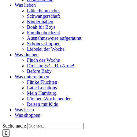
Was lieben
Glücklichmacher
Schwangerschaft
Kinder haben
Boah für Boys
Familienhochzeit
Ausnahmsweise aufgeräumt
Schönes shoppen
Liebelei der Woche
Was fluchen
Fluch der Woche
Drei Jungs? – Du Arme!
Before Baby
Was unternehmen
Flinke Fluchten
Latte Locations
Mein Hamburg
Pärchen-Wochenenden
Reisen mit Kids
Was lesen
Was shoppen
Suche nach: