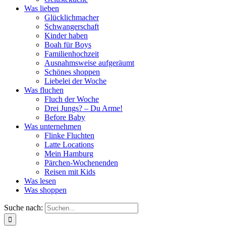
Was lieben
Glücklichmacher
Schwangerschaft
Kinder haben
Boah für Boys
Familienhochzeit
Ausnahmsweise aufgeräumt
Schönes shoppen
Liebelei der Woche
Was fluchen
Fluch der Woche
Drei Jungs? – Du Arme!
Before Baby
Was unternehmen
Flinke Fluchten
Latte Locations
Mein Hamburg
Pärchen-Wochenenden
Reisen mit Kids
Was lesen
Was shoppen
Suche nach: