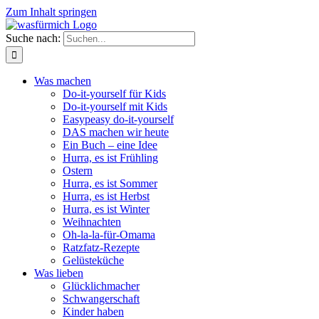
Zum Inhalt springen
Suche nach:
Was machen
Do-it-yourself für Kids
Do-it-yourself mit Kids
Easypeasy do-it-yourself
DAS machen wir heute
Ein Buch – eine Idee
Hurra, es ist Frühling
Ostern
Hurra, es ist Sommer
Hurra, es ist Herbst
Hurra, es ist Winter
Weihnachten
Oh-la-la-für-Omama
Ratzfatz-Rezepte
Gelüsteküche
Was lieben
Glücklichmacher
Schwangerschaft
Kinder haben