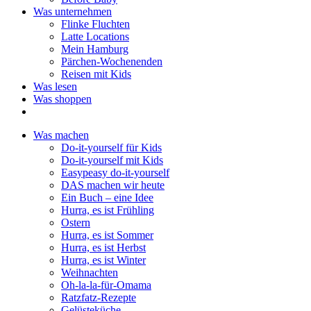
Was unternehmen
Flinke Fluchten
Latte Locations
Mein Hamburg
Pärchen-Wochenenden
Reisen mit Kids
Was lesen
Was shoppen
Was machen
Do-it-yourself für Kids
Do-it-yourself mit Kids
Easypeasy do-it-yourself
DAS machen wir heute
Ein Buch – eine Idee
Hurra, es ist Frühling
Ostern
Hurra, es ist Sommer
Hurra, es ist Herbst
Hurra, es ist Winter
Weihnachten
Oh-la-la-für-Omama
Ratzfatz-Rezepte
Gelüsteküche