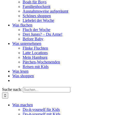
Boah für Boys
Familienhochzeit
Ausnahmsweise aufgeräumt
Schönes shoppen
Liebelei der Woche
Was fluchen
Fluch der Woche
Drei Jungs? – Du Arme!
Before Baby
Was unternehmen
Flinke Fluchten
Latte Locations
Mein Hamburg
Pärchen-Wochenenden
Reisen mit Kids
Was lesen
Was shoppen
Suche nach:
Was machen
Do-it-yourself für Kids
Do-it-yourself mit Kids