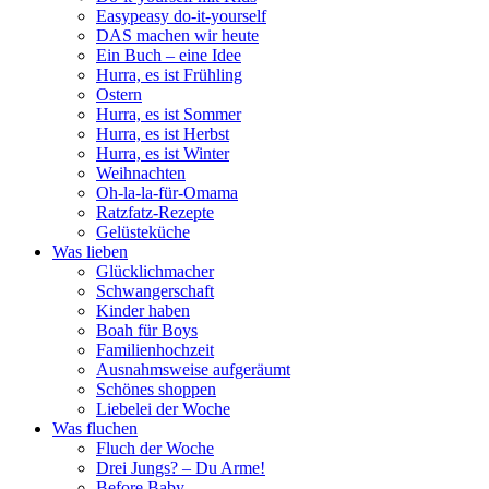
Easypeasy do-it-yourself
DAS machen wir heute
Ein Buch – eine Idee
Hurra, es ist Frühling
Ostern
Hurra, es ist Sommer
Hurra, es ist Herbst
Hurra, es ist Winter
Weihnachten
Oh-la-la-für-Omama
Ratzfatz-Rezepte
Gelüsteküche
Was lieben
Glücklichmacher
Schwangerschaft
Kinder haben
Boah für Boys
Familienhochzeit
Ausnahmsweise aufgeräumt
Schönes shoppen
Liebelei der Woche
Was fluchen
Fluch der Woche
Drei Jungs? – Du Arme!
Before Baby