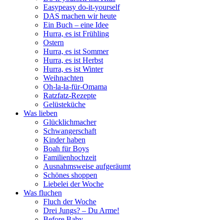
Easypeasy do-it-yourself
DAS machen wir heute
Ein Buch – eine Idee
Hurra, es ist Frühling
Ostern
Hurra, es ist Sommer
Hurra, es ist Herbst
Hurra, es ist Winter
Weihnachten
Oh-la-la-für-Omama
Ratzfatz-Rezepte
Gelüsteküche
Was lieben
Glücklichmacher
Schwangerschaft
Kinder haben
Boah für Boys
Familienhochzeit
Ausnahmsweise aufgeräumt
Schönes shoppen
Liebelei der Woche
Was fluchen
Fluch der Woche
Drei Jungs? – Du Arme!
Before Baby