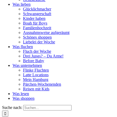
Was lieben
Glücklichmacher
Schwangerschaft
Kinder haben
Boah für Boys
Familienhochzeit
Ausnahmsweise aufgeräumt
Schönes shoppen
Liebelei der Woche
Was fluchen
Fluch der Woche
Drei Jungs? – Du Arme!
Before Baby
Was unternehmen
Flinke Fluchten
Latte Locations
Mein Hamburg
Pärchen-Wochenenden
Reisen mit Kids
Was lesen
Was shoppen
Suche nach: