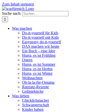
Zum Inhalt springen
Suche nach:
Was machen
Do-it-yourself für Kids
Do-it-yourself mit Kids
Easypeasy do-it-yourself
DAS machen wir heute
Ein Buch – eine Idee
Hurra, es ist Frühling
Ostern
Hurra, es ist Sommer
Hurra, es ist Herbst
Hurra, es ist Winter
Weihnachten
Oh-la-la-für-Omama
Ratzfatz-Rezepte
Gelüsteküche
Was lieben
Glücklichmacher
Schwangerschaft
Kinder haben