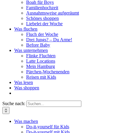
Boah für Boys
Familienhochzeit
Ausnahmsweise aufgeräumt
Schönes shoppen
Liebelei der Woche
Was fluchen
Fluch der Woche
Drei Jungs? – Du Arme!
Before Baby
Was unternehmen
Flinke Fluchten
Latte Locations
Mein Hamburg
Pärchen-Wochenenden
Reisen mit Kids
Was lesen
Was shoppen
Suche nach:
Was machen
Do-it-yourself für Kids
Do-it-yourself mit Kids