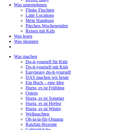
Was unternehmen
Flinke Fluchten
Latte Locations
Mein Hamburg
Pärchen-Wochenenden
Reisen mit Kids
Was lesen
Was shoppen
Was machen
Do-it-yourself für Kids
Do-it-yourself mit Kids
Easypeasy do-it-yourself
DAS machen wir heute
Ein Buch – eine Idee
Hurra, es ist Frühling
Ostern
Hurra, es ist Sommer
Hurra, es ist Herbst
Hurra, es ist Winter
Weihnachten
Oh-la-la-für-Omama
Ratzfatz-Rezepte
Gelüsteküche