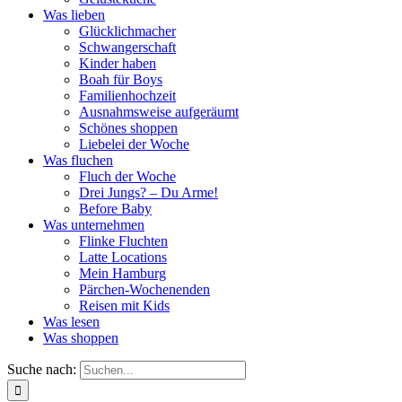
Was lieben
Glücklichmacher
Schwangerschaft
Kinder haben
Boah für Boys
Familienhochzeit
Ausnahmsweise aufgeräumt
Schönes shoppen
Liebelei der Woche
Was fluchen
Fluch der Woche
Drei Jungs? – Du Arme!
Before Baby
Was unternehmen
Flinke Fluchten
Latte Locations
Mein Hamburg
Pärchen-Wochenenden
Reisen mit Kids
Was lesen
Was shoppen
Suche nach: