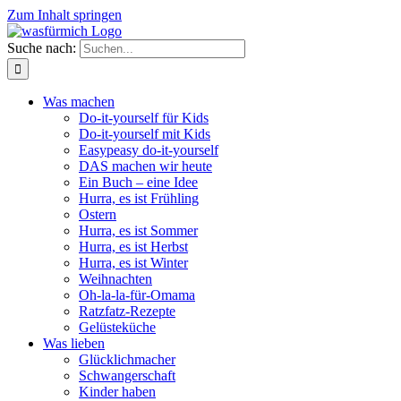
Zum Inhalt springen
Suche nach:
Was machen
Do-it-yourself für Kids
Do-it-yourself mit Kids
Easypeasy do-it-yourself
DAS machen wir heute
Ein Buch – eine Idee
Hurra, es ist Frühling
Ostern
Hurra, es ist Sommer
Hurra, es ist Herbst
Hurra, es ist Winter
Weihnachten
Oh-la-la-für-Omama
Ratzfatz-Rezepte
Gelüsteküche
Was lieben
Glücklichmacher
Schwangerschaft
Kinder haben