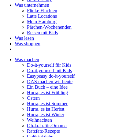
Was unternehmen
Flinke Fluchten
Latte Locations
Mein Hamburg
Pärchen-Wochenenden
Reisen mit Kids
Was lesen
Was shoppen
Was machen
Do-it-yourself für Kids
Do-it-yourself mit Kids
Easypeasy do-it-yourself
DAS machen wir heute
Ein Buch – eine Idee
Hurra, es ist Frühling
Ostern
Hurra, es ist Sommer
Hurra, es ist Herbst
Hurra, es ist Winter
Weihnachten
Oh-la-la-für-Omama
Ratzfatz-Rezepte
Gelüsteküche