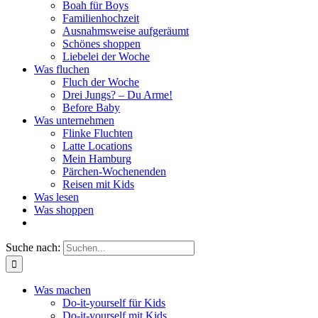
Boah für Boys
Familienhochzeit
Ausnahmsweise aufgeräumt
Schönes shoppen
Liebelei der Woche
Was fluchen
Fluch der Woche
Drei Jungs? – Du Arme!
Before Baby
Was unternehmen
Flinke Fluchten
Latte Locations
Mein Hamburg
Pärchen-Wochenenden
Reisen mit Kids
Was lesen
Was shoppen
Suche nach:
Was machen
Do-it-yourself für Kids
Do-it-yourself mit Kids