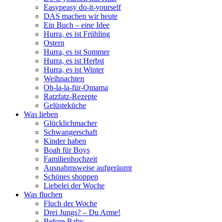
Easypeasy do-it-yourself
DAS machen wir heute
Ein Buch – eine Idee
Hurra, es ist Frühling
Ostern
Hurra, es ist Sommer
Hurra, es ist Herbst
Hurra, es ist Winter
Weihnachten
Oh-la-la-für-Omama
Ratzfatz-Rezepte
Gelüsteküche
Was lieben
Glücklichmacher
Schwangerschaft
Kinder haben
Boah für Boys
Familienhochzeit
Ausnahmsweise aufgeräumt
Schönes shoppen
Liebelei der Woche
Was fluchen
Fluch der Woche
Drei Jungs? – Du Arme!
Before Baby