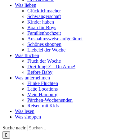
Was lieben
Glücklichmacher
Schwangerschaft
Kinder haben
Boah für Boys
Familienhochzeit
Ausnahmsweise aufgeräumt
Schönes shoppen
Liebelei der Woche
Was fluchen
Fluch der Woche
Drei Jungs? – Du Arme!
Before Baby
Was unternehmen
Flinke Fluchten
Latte Locations
Mein Hamburg
Pärchen-Wochenenden
Reisen mit Kids
Was lesen
Was shoppen
Suche nach: