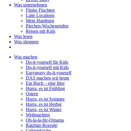
Was unternehmen
Flinke Fluchten
Latte Locations
Mein Hamburg
Pärchen-Wochenenden
Reisen mit Kids
Was lesen
Was shoppen
Was machen
Do-it-yourself für Kids
Do-it-yourself mit Kids
Easypeasy do-it-yourself
DAS machen wir heute
Ein Buch – eine Idee
Hurra, es ist Frühling
Ostern
Hurra, es ist Sommer
Hurra, es ist Herbst
Hurra, es ist Winter
Weihnachten
Oh-la-la-für-Omama
Ratzfatz-Rezepte
Gelüsteküche