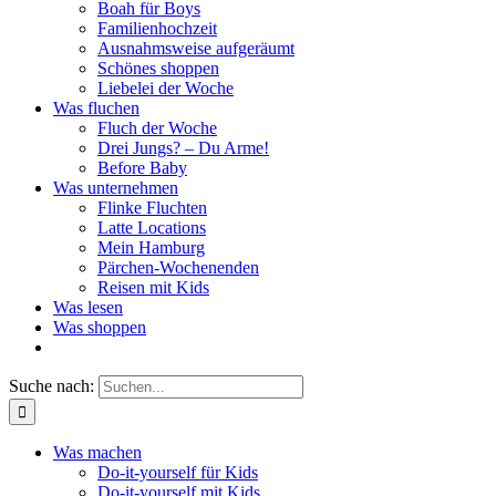
Boah für Boys
Familienhochzeit
Ausnahmsweise aufgeräumt
Schönes shoppen
Liebelei der Woche
Was fluchen
Fluch der Woche
Drei Jungs? – Du Arme!
Before Baby
Was unternehmen
Flinke Fluchten
Latte Locations
Mein Hamburg
Pärchen-Wochenenden
Reisen mit Kids
Was lesen
Was shoppen
Suche nach:
Was machen
Do-it-yourself für Kids
Do-it-yourself mit Kids