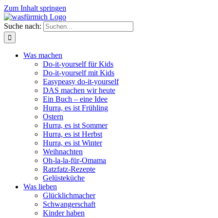
Zum Inhalt springen
Suche nach:
Was machen
Do-it-yourself für Kids
Do-it-yourself mit Kids
Easypeasy do-it-yourself
DAS machen wir heute
Ein Buch – eine Idee
Hurra, es ist Frühling
Ostern
Hurra, es ist Sommer
Hurra, es ist Herbst
Hurra, es ist Winter
Weihnachten
Oh-la-la-für-Omama
Ratzfatz-Rezepte
Gelüsteküche
Was lieben
Glücklichmacher
Schwangerschaft
Kinder haben