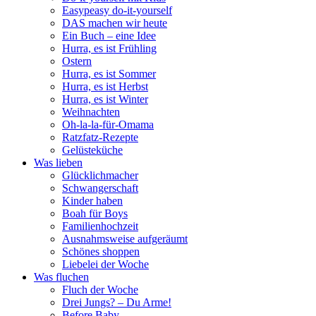
Easypeasy do-it-yourself
DAS machen wir heute
Ein Buch – eine Idee
Hurra, es ist Frühling
Ostern
Hurra, es ist Sommer
Hurra, es ist Herbst
Hurra, es ist Winter
Weihnachten
Oh-la-la-für-Omama
Ratzfatz-Rezepte
Gelüsteküche
Was lieben
Glücklichmacher
Schwangerschaft
Kinder haben
Boah für Boys
Familienhochzeit
Ausnahmsweise aufgeräumt
Schönes shoppen
Liebelei der Woche
Was fluchen
Fluch der Woche
Drei Jungs? – Du Arme!
Before Baby