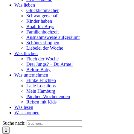
Was lieben
Glücklichmacher
Schwangerschaft
Kinder haben
Boah für Boys
Familienhochzeit
Ausnahmsweise aufgeräumt
Schönes shoppen
Liebelei der Woche
Was fluchen
Fluch der Woche
Drei Jungs? – Du Arme!
Before Baby
Was unternehmen
Flinke Fluchten
Latte Locations
Mein Hamburg
Pärchen-Wochenenden
Reisen mit Kids
Was lesen
Was shoppen
Suche nach: