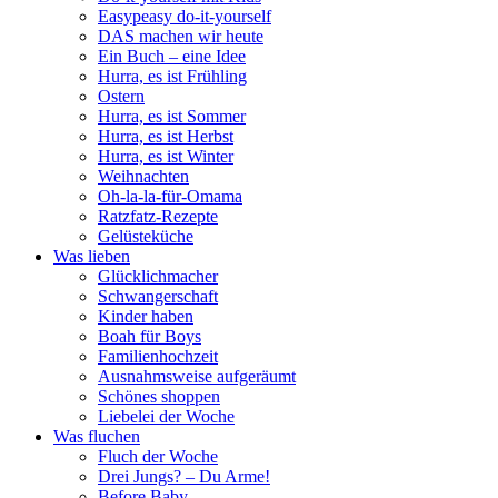
Easypeasy do-it-yourself
DAS machen wir heute
Ein Buch – eine Idee
Hurra, es ist Frühling
Ostern
Hurra, es ist Sommer
Hurra, es ist Herbst
Hurra, es ist Winter
Weihnachten
Oh-la-la-für-Omama
Ratzfatz-Rezepte
Gelüsteküche
Was lieben
Glücklichmacher
Schwangerschaft
Kinder haben
Boah für Boys
Familienhochzeit
Ausnahmsweise aufgeräumt
Schönes shoppen
Liebelei der Woche
Was fluchen
Fluch der Woche
Drei Jungs? – Du Arme!
Before Baby