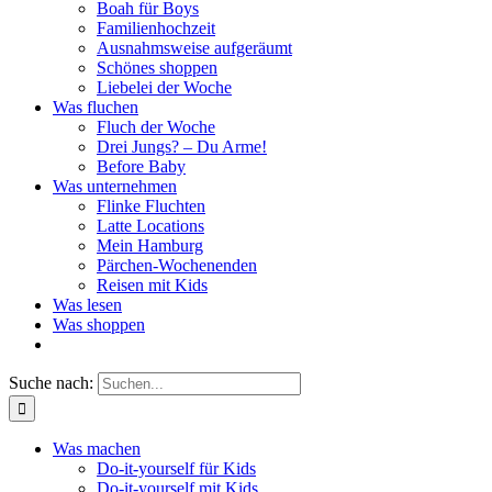
Boah für Boys
Familienhochzeit
Ausnahmsweise aufgeräumt
Schönes shoppen
Liebelei der Woche
Was fluchen
Fluch der Woche
Drei Jungs? – Du Arme!
Before Baby
Was unternehmen
Flinke Fluchten
Latte Locations
Mein Hamburg
Pärchen-Wochenenden
Reisen mit Kids
Was lesen
Was shoppen
Suche nach:
Was machen
Do-it-yourself für Kids
Do-it-yourself mit Kids