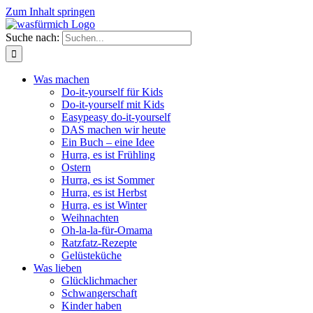
Zum Inhalt springen
Suche nach:
Was machen
Do-it-yourself für Kids
Do-it-yourself mit Kids
Easypeasy do-it-yourself
DAS machen wir heute
Ein Buch – eine Idee
Hurra, es ist Frühling
Ostern
Hurra, es ist Sommer
Hurra, es ist Herbst
Hurra, es ist Winter
Weihnachten
Oh-la-la-für-Omama
Ratzfatz-Rezepte
Gelüsteküche
Was lieben
Glücklichmacher
Schwangerschaft
Kinder haben