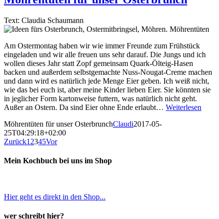
Text: Claudia Schaumann
Am Ostermontag haben wir wie immer Freunde zum Frühstück
eingeladen und wir alle freuen uns sehr darauf. Die Jungs und ich
wollen dieses Jahr statt Zopf gemeinsam Quark-Ölteig-Hasen
backen und außerdem selbstgemachte Nuss-Nougat-Creme machen
und dann wird es natürlich jede Menge Eier geben. Ich weiß nicht,
wie das bei euch ist, aber meine Kinder lieben Eier. Sie könnten sie
in jeglicher Form kartonweise futtern, was natürlich nicht geht.
Außer an Ostern. Da sind Eier ohne Ende erlaubt…
Weiterlesen
Möhrentüten für unser Osterbrunch
Claudi
2017-05-
25T04:29:18+02:00
Zurück
1
2
3
4
5
Vor
Mein Kochbuch bei uns im Shop
Hier geht es direkt in den Shop...
wer schreibt hier?