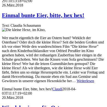
29T10:13:18+02:00
26.März.2018
Einmal bunte Eier, bitte, hex hex!
Text: Claudia Schaumann
Wer macht eigentlich die Eier an Ostern bunt? Wirklich der
Osterhase? Oder doch die kleine Hexe? Seit die beiden Großen und
ich vor einer Weile den wunderschönen Film “Die kleine Hexe”
nach dem Kinderbuchklassiker von Otfried Preußler im Kino
gesehen haben, wird der rothaarigen Zauberfrau hier einiges in die
Schuhe geschoben. Wer hat die Kissen vom Sofa geschmissen? Die
kleine Hexe! Wer hat die letzen Gummibärchen gemopst? Die
kleine Hexe! Als wir überlegten, wie die kleine Hexe wohl Eier
färbt, fielen uns so einige Hexensprüche ein. Leider war Freitag und
damit Hexverbotstag. Da musste eben ein Sud aus Gemüse und
Gewürzen in unserer eigenen Hexenküche her…
Weiterlesen
Einmal bunte Eier, bitte, hex hex!
Claudi
2018-04-
03T11:17:19+02:00
20.März.2018