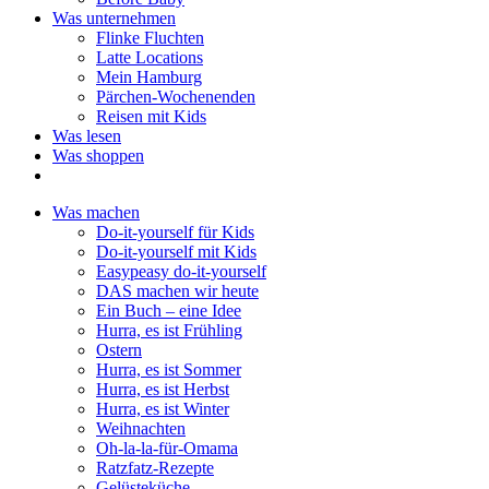
Was unternehmen
Flinke Fluchten
Latte Locations
Mein Hamburg
Pärchen-Wochenenden
Reisen mit Kids
Was lesen
Was shoppen
Was machen
Do-it-yourself für Kids
Do-it-yourself mit Kids
Easypeasy do-it-yourself
DAS machen wir heute
Ein Buch – eine Idee
Hurra, es ist Frühling
Ostern
Hurra, es ist Sommer
Hurra, es ist Herbst
Hurra, es ist Winter
Weihnachten
Oh-la-la-für-Omama
Ratzfatz-Rezepte
Gelüsteküche