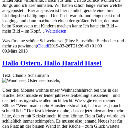
Bilderbuch”-Momente: Frisch aus dem Urlaub zurück wollten die
Jungs und ich Eier anmalen. Wir hatten schon lange vorher welche
ausgepustet – Eier auspusten ist hier nämlich gerade eine ihrer
Lieblingsbeschäftigungen. Der Tisch war ab- und eingedeckt und
los gings und dann machte ich einen der größten Fehler, den man
beim Kreativsein mit Kindern machen kann: Ich hatte ein Bild –
mein Bild – im Kopf…
Weiterlesen
Was für eine schöne Schweiner-ei (Plus: Sauschöne Eierbecher und
mehr zu gewinnen)
Claudi
2019-03-26T21:26:49+01:00
09.März.2018
Hallo Ostern. Hallo Harald Hase!
Text: Claudia Schaumann
Über drei Monate wohnte unser Weihnachtshirsch bei uns in der
Küche. Jetzt musste er leider jahreszeitenbedingt ausziehen – und
das fiel uns irgendwie allen nicht leicht. Wie sagte einer meiner
Söhne: “Wenn man so ein Haustier erstmal hat, hat man es ja auch
schnell lieb.” Der fast kleinste maulte, dass er jetzt niemanden mehr
hätte, den er mit Kekskrümeln füttern könnte. Beim Baby würde ich
schließlich immer schimpfen. Es musste also jemand Neues her für
den Platz an der blauen Wand in der Küche – zum Glück wartete