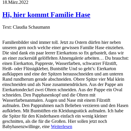
18.März.2022
Hi, hier kommt Familie Hase
Text: Claudia Schaumann
Familienbilder sind immer toll. Jetzt zu Ostern dürfen hier neben
unseren gern noch welche einer gewissen Familie Hase einziehen.
Die sind dank ein paar leerer Eierkartons so fix gebastelt, dass wir
an einer zuckersüß gelöffelten Ahnengalerie arbeiten… Du brauchst:
einen Eierkarton, Pappreste, Wasserfarben, schwarzer Filzstift,
Heiß- oder Flüssigkleber, Buntstifte Und so geht’s: Eierkarton
aufklappen und eine der Spitzen herausschneiden und am unteren
Rand rundherum gerade abschneiden. Obere Spitze vier Mal klein
einschneiden und als Nase zusammendrücken. Aus der Pappe am
Eierkartondeckel zwei Ohren schneiden. Aus der Pappe ein Oval
schneiden. Den Papphasenkopf und die Ohren mit
Wasserfarbenanmalen. Augen und Nase mit einem Filzstift
aufmalen. Den Papprahmen nach Belieben verzieren und den Hasen
aufkleben. Mit Buntstiften ein Kleidungsstück aufmalen. Ich habe
die Spitze für den Kinderhasen einfach ein wenig kleiner
geschnitten, als die für die Großen. Hier sollen jetzt noch
Babyhasenzwillinge, eine
Weiterlesen