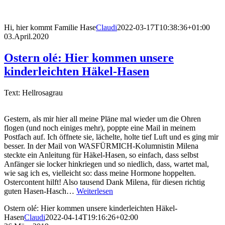
Hi, hier kommt Familie Hase
Claudi
2022-03-17T10:38:36+01:00
03.April.2020
Ostern olé: Hier kommen unsere
kinderleichten Häkel-Hasen
Text: Hellrosagrau
Gestern, als mir hier all meine Pläne mal wieder um die Ohren
flogen (und noch einiges mehr), poppte eine Mail in meinem
Postfach auf. Ich öffnete sie, lächelte, holte tief Luft und es ging mir
besser. In der Mail von WASFÜRMICH-Kolumnistin Milena
steckte ein Anleitung für Häkel-Hasen, so einfach, dass selbst
Anfänger sie locker hinkriegen und so niedlich, dass, wartet mal,
wie sag ich es, vielleicht so: dass meine Hormone hoppelten.
Ostercontent hilft! Also tausend Dank Milena, für diesen richtig
guten Hasen-Hasch…
Weiterlesen
Ostern olé: Hier kommen unsere kinderleichten Häkel-
Hasen
Claudi
2022-04-14T19:16:26+02:00