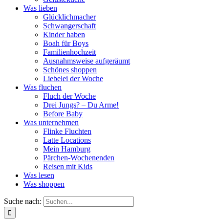
Was lieben
Glücklichmacher
Schwangerschaft
Kinder haben
Boah für Boys
Familienhochzeit
Ausnahmsweise aufgeräumt
Schönes shoppen
Liebelei der Woche
Was fluchen
Fluch der Woche
Drei Jungs? – Du Arme!
Before Baby
Was unternehmen
Flinke Fluchten
Latte Locations
Mein Hamburg
Pärchen-Wochenenden
Reisen mit Kids
Was lesen
Was shoppen
Suche nach: