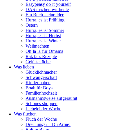
Easypeasy do-it-yourself
DAS machen wir heute
Ein Buch – eine Idee
Hurra, es ist Frühling
Ostern
Hurra, es ist Sommer
Hurra, es ist Herbst
Hurra, es ist Winter
Weihnachten
Oh-la-la-für-Omama
Ratzfatz-Rezepte
Gelüsteküche
Was lieben
Glücklichmacher
Schwangerschaft
Kinder haben
Boah für Boys
Familienhochzeit
Ausnahmsweise aufgeräumt
Schönes shoppen
Liebelei der Woche
Was fluchen
Fluch der Woche
Drei Jungs? – Du Arme!
Before Baby