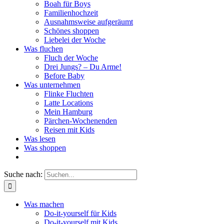
Boah für Boys
Familienhochzeit
Ausnahmsweise aufgeräumt
Schönes shoppen
Liebelei der Woche
Was fluchen
Fluch der Woche
Drei Jungs? – Du Arme!
Before Baby
Was unternehmen
Flinke Fluchten
Latte Locations
Mein Hamburg
Pärchen-Wochenenden
Reisen mit Kids
Was lesen
Was shoppen
Suche nach:
Was machen
Do-it-yourself für Kids
Do-it-yourself mit Kids