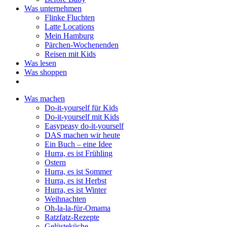
Was unternehmen
Flinke Fluchten
Latte Locations
Mein Hamburg
Pärchen-Wochenenden
Reisen mit Kids
Was lesen
Was shoppen
Was machen
Do-it-yourself für Kids
Do-it-yourself mit Kids
Easypeasy do-it-yourself
DAS machen wir heute
Ein Buch – eine Idee
Hurra, es ist Frühling
Ostern
Hurra, es ist Sommer
Hurra, es ist Herbst
Hurra, es ist Winter
Weihnachten
Oh-la-la-für-Omama
Ratzfatz-Rezepte
Gelüsteküche