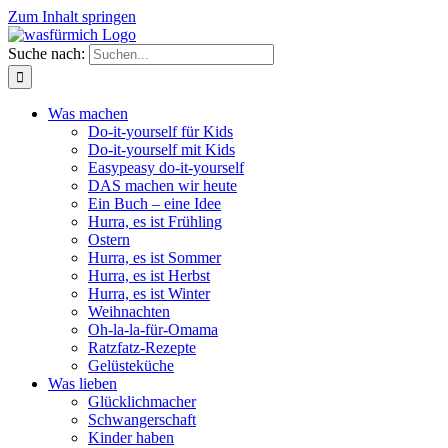
Zum Inhalt springen
Suche nach:
Was machen
Do-it-yourself für Kids
Do-it-yourself mit Kids
Easypeasy do-it-yourself
DAS machen wir heute
Ein Buch – eine Idee
Hurra, es ist Frühling
Ostern
Hurra, es ist Sommer
Hurra, es ist Herbst
Hurra, es ist Winter
Weihnachten
Oh-la-la-für-Omama
Ratzfatz-Rezepte
Gelüsteküche
Was lieben
Glücklichmacher
Schwangerschaft
Kinder haben