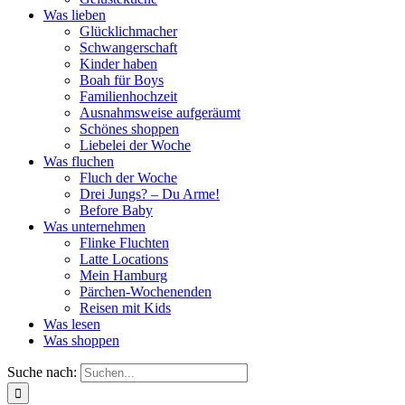
Was lieben
Glücklichmacher
Schwangerschaft
Kinder haben
Boah für Boys
Familienhochzeit
Ausnahmsweise aufgeräumt
Schönes shoppen
Liebelei der Woche
Was fluchen
Fluch der Woche
Drei Jungs? – Du Arme!
Before Baby
Was unternehmen
Flinke Fluchten
Latte Locations
Mein Hamburg
Pärchen-Wochenenden
Reisen mit Kids
Was lesen
Was shoppen
Suche nach: