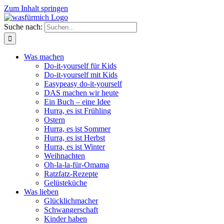
Zum Inhalt springen
Suche nach:
Was machen
Do-it-yourself für Kids
Do-it-yourself mit Kids
Easypeasy do-it-yourself
DAS machen wir heute
Ein Buch – eine Idee
Hurra, es ist Frühling
Ostern
Hurra, es ist Sommer
Hurra, es ist Herbst
Hurra, es ist Winter
Weihnachten
Oh-la-la-für-Omama
Ratzfatz-Rezepte
Gelüsteküche
Was lieben
Glücklichmacher
Schwangerschaft
Kinder haben