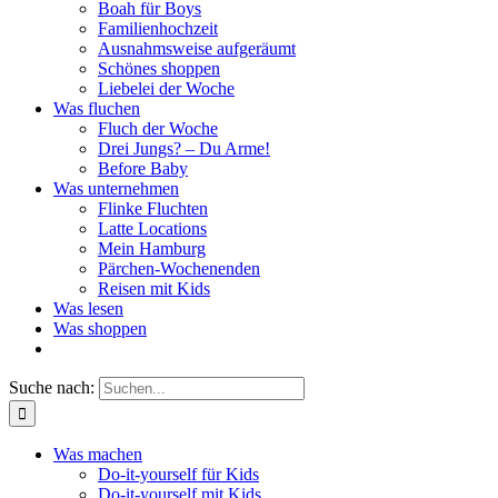
Boah für Boys
Familienhochzeit
Ausnahmsweise aufgeräumt
Schönes shoppen
Liebelei der Woche
Was fluchen
Fluch der Woche
Drei Jungs? – Du Arme!
Before Baby
Was unternehmen
Flinke Fluchten
Latte Locations
Mein Hamburg
Pärchen-Wochenenden
Reisen mit Kids
Was lesen
Was shoppen
Suche nach:
Was machen
Do-it-yourself für Kids
Do-it-yourself mit Kids