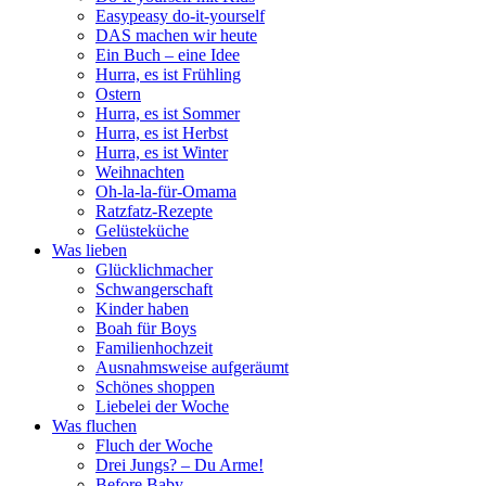
Easypeasy do-it-yourself
DAS machen wir heute
Ein Buch – eine Idee
Hurra, es ist Frühling
Ostern
Hurra, es ist Sommer
Hurra, es ist Herbst
Hurra, es ist Winter
Weihnachten
Oh-la-la-für-Omama
Ratzfatz-Rezepte
Gelüsteküche
Was lieben
Glücklichmacher
Schwangerschaft
Kinder haben
Boah für Boys
Familienhochzeit
Ausnahmsweise aufgeräumt
Schönes shoppen
Liebelei der Woche
Was fluchen
Fluch der Woche
Drei Jungs? – Du Arme!
Before Baby