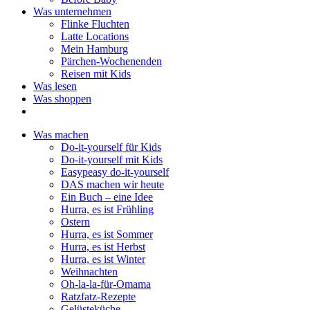
Was unternehmen
Flinke Fluchten
Latte Locations
Mein Hamburg
Pärchen-Wochenenden
Reisen mit Kids
Was lesen
Was shoppen
Was machen
Do-it-yourself für Kids
Do-it-yourself mit Kids
Easypeasy do-it-yourself
DAS machen wir heute
Ein Buch – eine Idee
Hurra, es ist Frühling
Ostern
Hurra, es ist Sommer
Hurra, es ist Herbst
Hurra, es ist Winter
Weihnachten
Oh-la-la-für-Omama
Ratzfatz-Rezepte
Gelüsteküche