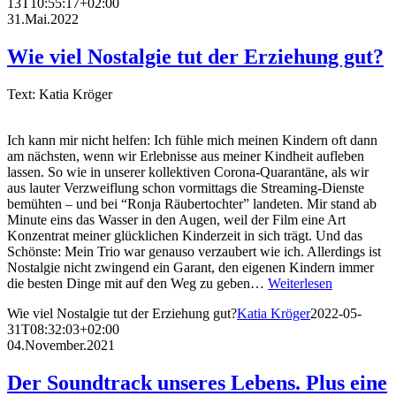
13T10:55:17+02:00
31.Mai.2022
Wie viel Nostalgie tut der Erziehung gut?
Text: Katia Kröger
Ich kann mir nicht helfen: Ich fühle mich meinen Kindern oft dann
am nächsten, wenn wir Erlebnisse aus meiner Kindheit aufleben
lassen. So wie in unserer kollektiven Corona-Quarantäne, als wir
aus lauter Verzweiflung schon vormittags die Streaming-Dienste
bemühten – und bei “Ronja Räubertochter” landeten. Mir stand ab
Minute eins das Wasser in den Augen, weil der Film eine Art
Konzentrat meiner glücklichen Kinderzeit in sich trägt. Und das
Schönste: Mein Trio war genauso verzaubert wie ich. Allerdings ist
Nostalgie nicht zwingend ein Garant, den eigenen Kindern immer
die besten Dinge mit auf den Weg zu geben…
Weiterlesen
Wie viel Nostalgie tut der Erziehung gut?
Katia Kröger
2022-05-
31T08:32:03+02:00
04.November.2021
Der Soundtrack unseres Lebens. Plus eine