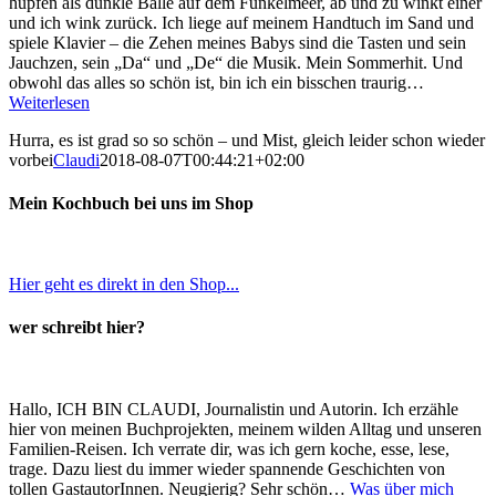
hüpfen als dunkle Bälle auf dem Funkelmeer, ab und zu winkt einer
und ich wink zurück. Ich liege auf meinem Handtuch im Sand und
spiele Klavier – die Zehen meines Babys sind die Tasten und sein
Jauchzen, sein „Da“ und „De“ die Musik. Mein Sommerhit. Und
obwohl das alles so schön ist, bin ich ein bisschen traurig…
Weiterlesen
Hurra, es ist grad so so schön – und Mist, gleich leider schon wieder
vorbei
Claudi
2018-08-07T00:44:21+02:00
Mein Kochbuch bei uns im Shop
Hier geht es direkt in den Shop...
wer schreibt hier?
Hallo, ICH BIN CLAUDI, Journalistin und Autorin. Ich erzähle
hier von meinen Buchprojekten, meinem wilden Alltag und unseren
Familien-Reisen. Ich verrate dir, was ich gern koche, esse, lese,
trage. Dazu liest du immer wieder spannende Geschichten von
tollen GastautorInnen. Neugierig? Sehr schön…
Was über mich