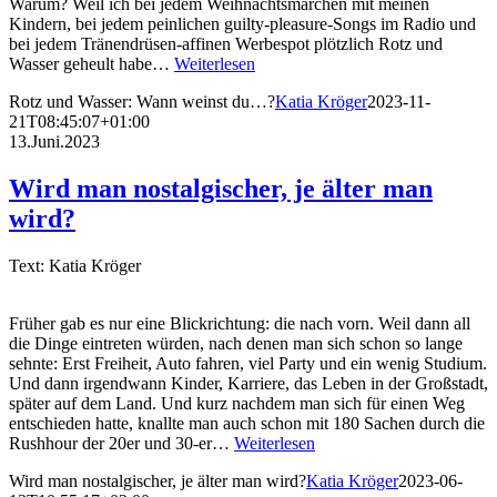
Warum? Weil ich bei jedem Weihnachtsmärchen mit meinen
Kindern, bei jedem peinlichen guilty-pleasure-Songs im Radio und
bei jedem Tränendrüsen-affinen Werbespot plötzlich Rotz und
Wasser geheult habe…
Weiterlesen
Rotz und Wasser: Wann weinst du…?
Katia Kröger
2023-11-
21T08:45:07+01:00
13.Juni.2023
Wird man nostalgischer, je älter man
wird?
Text: Katia Kröger
Früher gab es nur eine Blickrichtung: die nach vorn. Weil dann all
die Dinge eintreten würden, nach denen man sich schon so lange
sehnte: Erst Freiheit, Auto fahren, viel Party und ein wenig Studium.
Und dann irgendwann Kinder, Karriere, das Leben in der Großstadt,
später auf dem Land. Und kurz nachdem man sich für einen Weg
entschieden hatte, knallte man auch schon mit 180 Sachen durch die
Rushhour der 20er und 30-er…
Weiterlesen
Wird man nostalgischer, je älter man wird?
Katia Kröger
2023-06-