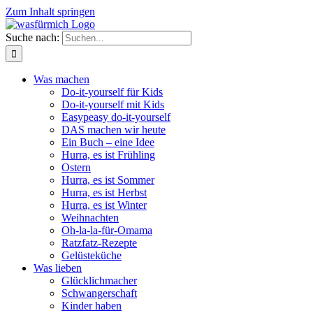
Zum Inhalt springen
Suche nach:
Was machen
Do-it-yourself für Kids
Do-it-yourself mit Kids
Easypeasy do-it-yourself
DAS machen wir heute
Ein Buch – eine Idee
Hurra, es ist Frühling
Ostern
Hurra, es ist Sommer
Hurra, es ist Herbst
Hurra, es ist Winter
Weihnachten
Oh-la-la-für-Omama
Ratzfatz-Rezepte
Gelüsteküche
Was lieben
Glücklichmacher
Schwangerschaft
Kinder haben