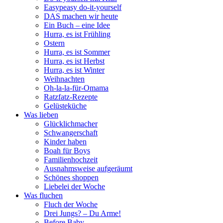
Easypeasy do-it-yourself
DAS machen wir heute
Ein Buch – eine Idee
Hurra, es ist Frühling
Ostern
Hurra, es ist Sommer
Hurra, es ist Herbst
Hurra, es ist Winter
Weihnachten
Oh-la-la-für-Omama
Ratzfatz-Rezepte
Gelüsteküche
Was lieben
Glücklichmacher
Schwangerschaft
Kinder haben
Boah für Boys
Familienhochzeit
Ausnahmsweise aufgeräumt
Schönes shoppen
Liebelei der Woche
Was fluchen
Fluch der Woche
Drei Jungs? – Du Arme!
Before Baby