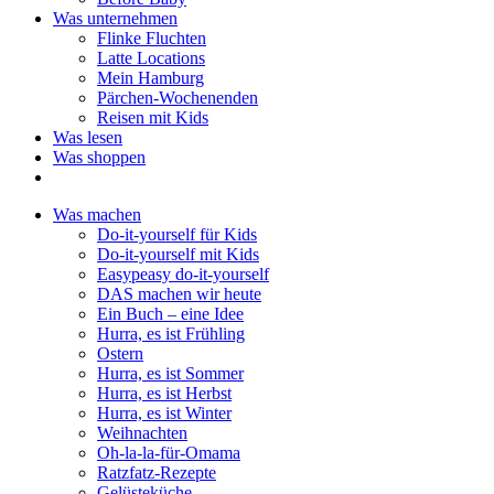
Was unternehmen
Flinke Fluchten
Latte Locations
Mein Hamburg
Pärchen-Wochenenden
Reisen mit Kids
Was lesen
Was shoppen
Was machen
Do-it-yourself für Kids
Do-it-yourself mit Kids
Easypeasy do-it-yourself
DAS machen wir heute
Ein Buch – eine Idee
Hurra, es ist Frühling
Ostern
Hurra, es ist Sommer
Hurra, es ist Herbst
Hurra, es ist Winter
Weihnachten
Oh-la-la-für-Omama
Ratzfatz-Rezepte
Gelüsteküche