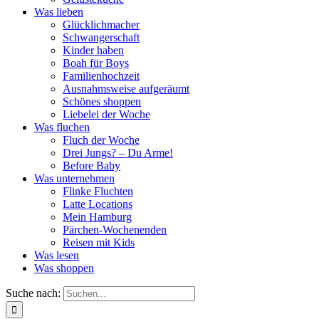
Was lieben
Glücklichmacher
Schwangerschaft
Kinder haben
Boah für Boys
Familienhochzeit
Ausnahmsweise aufgeräumt
Schönes shoppen
Liebelei der Woche
Was fluchen
Fluch der Woche
Drei Jungs? – Du Arme!
Before Baby
Was unternehmen
Flinke Fluchten
Latte Locations
Mein Hamburg
Pärchen-Wochenenden
Reisen mit Kids
Was lesen
Was shoppen
Suche nach: