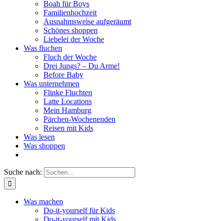
Boah für Boys
Familienhochzeit
Ausnahmsweise aufgeräumt
Schönes shoppen
Liebelei der Woche
Was fluchen
Fluch der Woche
Drei Jungs? – Du Arme!
Before Baby
Was unternehmen
Flinke Fluchten
Latte Locations
Mein Hamburg
Pärchen-Wochenenden
Reisen mit Kids
Was lesen
Was shoppen
Suche nach:
Was machen
Do-it-yourself für Kids
Do-it-yourself mit Kids