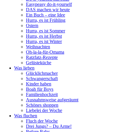
Easypeasy do-it-yourself
DAS machen wir heute
Ein Buch – eine Idee
Hurra, es ist Frühling
Ostern
Hurra, es ist Sommer
Hurra, es ist Herbst
Hurra, es ist Winter
Weihnachten
Oh-la-la-für-Omama
Ratzfatz-Rezepte
Gelüsteküche
Was lieben
Glücklichmacher
Schwangerschaft
Kinder haben
Boah für Boys
Familienhochzeit
Ausnahmsweise aufgeräumt
Schönes shoppen
Liebelei der Woche
Was fluchen
Fluch der Woche
Drei Jungs? – Du Arme!
Before Baby