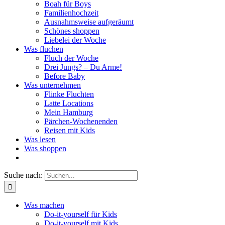
Boah für Boys
Familienhochzeit
Ausnahmsweise aufgeräumt
Schönes shoppen
Liebelei der Woche
Was fluchen
Fluch der Woche
Drei Jungs? – Du Arme!
Before Baby
Was unternehmen
Flinke Fluchten
Latte Locations
Mein Hamburg
Pärchen-Wochenenden
Reisen mit Kids
Was lesen
Was shoppen
Suche nach:
Was machen
Do-it-yourself für Kids
Do-it-yourself mit Kids