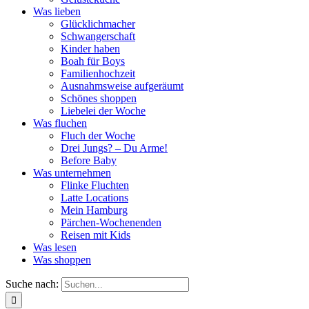
Was lieben
Glücklichmacher
Schwangerschaft
Kinder haben
Boah für Boys
Familienhochzeit
Ausnahmsweise aufgeräumt
Schönes shoppen
Liebelei der Woche
Was fluchen
Fluch der Woche
Drei Jungs? – Du Arme!
Before Baby
Was unternehmen
Flinke Fluchten
Latte Locations
Mein Hamburg
Pärchen-Wochenenden
Reisen mit Kids
Was lesen
Was shoppen
Suche nach: