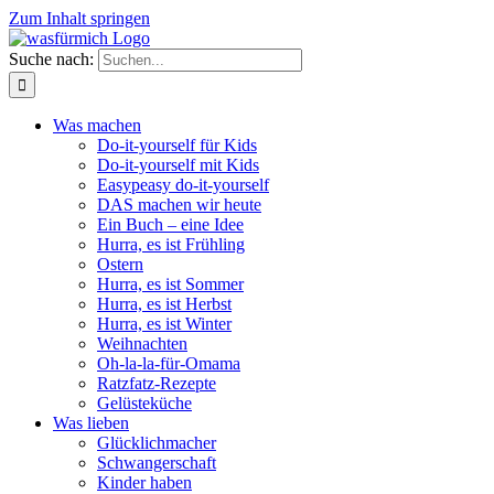
Zum Inhalt springen
Suche nach:
Was machen
Do-it-yourself für Kids
Do-it-yourself mit Kids
Easypeasy do-it-yourself
DAS machen wir heute
Ein Buch – eine Idee
Hurra, es ist Frühling
Ostern
Hurra, es ist Sommer
Hurra, es ist Herbst
Hurra, es ist Winter
Weihnachten
Oh-la-la-für-Omama
Ratzfatz-Rezepte
Gelüsteküche
Was lieben
Glücklichmacher
Schwangerschaft
Kinder haben