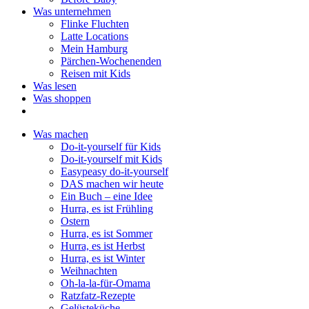
Was unternehmen
Flinke Fluchten
Latte Locations
Mein Hamburg
Pärchen-Wochenenden
Reisen mit Kids
Was lesen
Was shoppen
Was machen
Do-it-yourself für Kids
Do-it-yourself mit Kids
Easypeasy do-it-yourself
DAS machen wir heute
Ein Buch – eine Idee
Hurra, es ist Frühling
Ostern
Hurra, es ist Sommer
Hurra, es ist Herbst
Hurra, es ist Winter
Weihnachten
Oh-la-la-für-Omama
Ratzfatz-Rezepte
Gelüsteküche