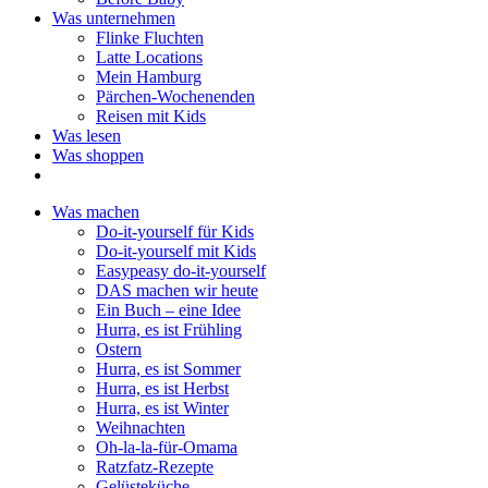
Was unternehmen
Flinke Fluchten
Latte Locations
Mein Hamburg
Pärchen-Wochenenden
Reisen mit Kids
Was lesen
Was shoppen
Was machen
Do-it-yourself für Kids
Do-it-yourself mit Kids
Easypeasy do-it-yourself
DAS machen wir heute
Ein Buch – eine Idee
Hurra, es ist Frühling
Ostern
Hurra, es ist Sommer
Hurra, es ist Herbst
Hurra, es ist Winter
Weihnachten
Oh-la-la-für-Omama
Ratzfatz-Rezepte
Gelüsteküche