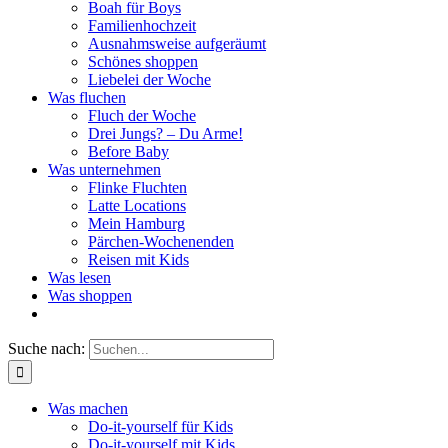
Boah für Boys
Familienhochzeit
Ausnahmsweise aufgeräumt
Schönes shoppen
Liebelei der Woche
Was fluchen
Fluch der Woche
Drei Jungs? – Du Arme!
Before Baby
Was unternehmen
Flinke Fluchten
Latte Locations
Mein Hamburg
Pärchen-Wochenenden
Reisen mit Kids
Was lesen
Was shoppen
Suche nach:
Was machen
Do-it-yourself für Kids
Do-it-yourself mit Kids