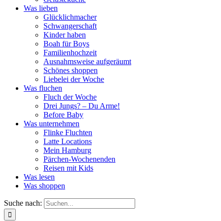
Was lieben
Glücklichmacher
Schwangerschaft
Kinder haben
Boah für Boys
Familienhochzeit
Ausnahmsweise aufgeräumt
Schönes shoppen
Liebelei der Woche
Was fluchen
Fluch der Woche
Drei Jungs? – Du Arme!
Before Baby
Was unternehmen
Flinke Fluchten
Latte Locations
Mein Hamburg
Pärchen-Wochenenden
Reisen mit Kids
Was lesen
Was shoppen
Suche nach: