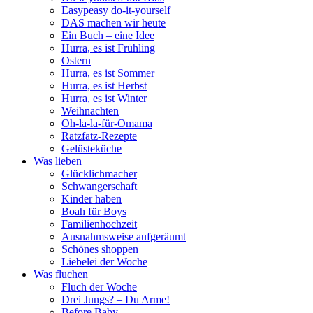
Easypeasy do-it-yourself
DAS machen wir heute
Ein Buch – eine Idee
Hurra, es ist Frühling
Ostern
Hurra, es ist Sommer
Hurra, es ist Herbst
Hurra, es ist Winter
Weihnachten
Oh-la-la-für-Omama
Ratzfatz-Rezepte
Gelüsteküche
Was lieben
Glücklichmacher
Schwangerschaft
Kinder haben
Boah für Boys
Familienhochzeit
Ausnahmsweise aufgeräumt
Schönes shoppen
Liebelei der Woche
Was fluchen
Fluch der Woche
Drei Jungs? – Du Arme!
Before Baby