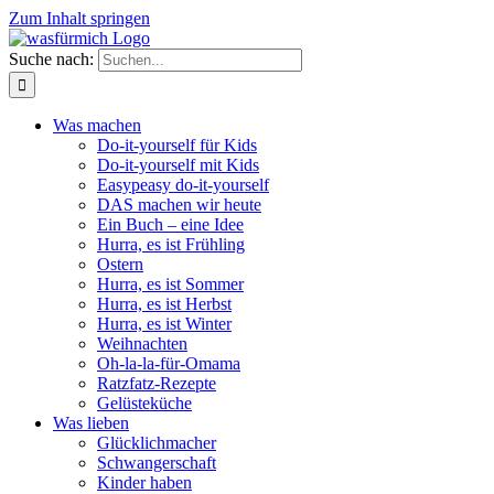
Zum Inhalt springen
Suche nach:
Was machen
Do-it-yourself für Kids
Do-it-yourself mit Kids
Easypeasy do-it-yourself
DAS machen wir heute
Ein Buch – eine Idee
Hurra, es ist Frühling
Ostern
Hurra, es ist Sommer
Hurra, es ist Herbst
Hurra, es ist Winter
Weihnachten
Oh-la-la-für-Omama
Ratzfatz-Rezepte
Gelüsteküche
Was lieben
Glücklichmacher
Schwangerschaft
Kinder haben