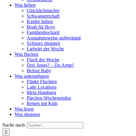
Was lieben
Glücklichmacher
Schwangerschaft
Kinder haben
Boah für Boys
Familienhochzeit
Ausnahmsweise aufgeräumt
Schönes shoppen
Liebelei der Woche
Was fluchen
Fluch der Woche
Drei Jungs? – Du Arme!
Before Baby
Was unternehmen
Flinke Fluchten
Latte Locations
Mein Hamburg
Pärchen-Wochenenden
Reisen mit Kids
Was lesen
Was shoppen
Suche nach: