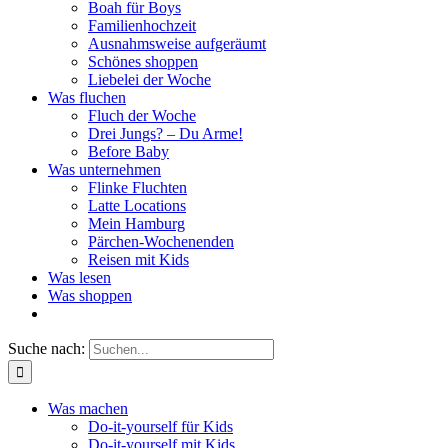
Boah für Boys
Familienhochzeit
Ausnahmsweise aufgeräumt
Schönes shoppen
Liebelei der Woche
Was fluchen
Fluch der Woche
Drei Jungs? – Du Arme!
Before Baby
Was unternehmen
Flinke Fluchten
Latte Locations
Mein Hamburg
Pärchen-Wochenenden
Reisen mit Kids
Was lesen
Was shoppen
Suche nach:
Was machen
Do-it-yourself für Kids
Do-it-yourself mit Kids