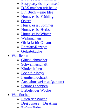
Easypeasy do-it-yourself
DAS machen wir heute
Ein Buch – eine Idee
Hurra, es ist Frühling
Ostern
Hurra, es ist Sommer
Hurra, es ist Herbst
Hurra, es ist Winter
Weihnachten
Oh-la-la-für-Omama
Ratzfatz-Rezepte
Gelüsteküche
Was lieben
Glücklichmacher
Schwangerschaft
Kinder haben
Boah für Boys
Familienhochzeit
Ausnahmsweise aufgeräumt
Schönes shoppen
Liebelei der Woche
Was fluchen
Fluch der Woche
Drei Jungs? – Du Arme!
Before Baby