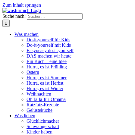
Zum Inhalt springen
Suche nach:
Was machen
Do-it-yourself für Kids
Do-it-yourself mit Kids
Easypeasy do-it-yourself
DAS machen wir heute
Ein Buch – eine Idee
Hurra, es ist Frühling
Ostern
Hurra, es ist Sommer
Hurra, es ist Herbst
Hurra, es ist Winter
Weihnachten
Oh-la-la-für-Omama
Ratzfatz-Rezepte
Gelüsteküche
Was lieben
Glücklichmacher
Schwangerschaft
Kinder haben