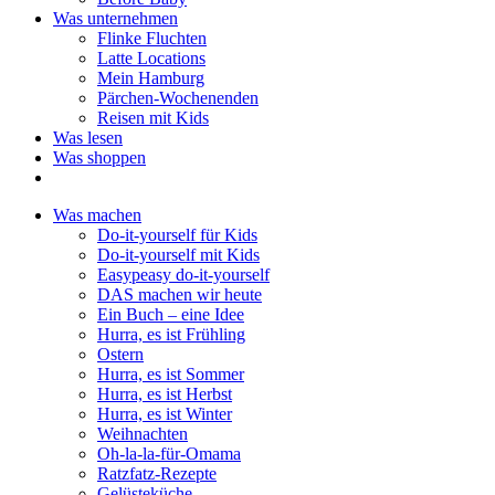
Was unternehmen
Flinke Fluchten
Latte Locations
Mein Hamburg
Pärchen-Wochenenden
Reisen mit Kids
Was lesen
Was shoppen
Was machen
Do-it-yourself für Kids
Do-it-yourself mit Kids
Easypeasy do-it-yourself
DAS machen wir heute
Ein Buch – eine Idee
Hurra, es ist Frühling
Ostern
Hurra, es ist Sommer
Hurra, es ist Herbst
Hurra, es ist Winter
Weihnachten
Oh-la-la-für-Omama
Ratzfatz-Rezepte
Gelüsteküche