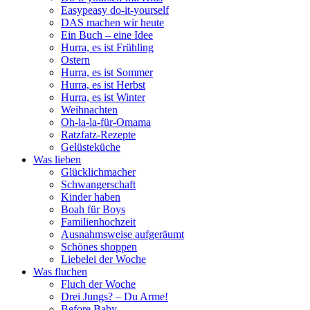
Easypeasy do-it-yourself
DAS machen wir heute
Ein Buch – eine Idee
Hurra, es ist Frühling
Ostern
Hurra, es ist Sommer
Hurra, es ist Herbst
Hurra, es ist Winter
Weihnachten
Oh-la-la-für-Omama
Ratzfatz-Rezepte
Gelüsteküche
Was lieben
Glücklichmacher
Schwangerschaft
Kinder haben
Boah für Boys
Familienhochzeit
Ausnahmsweise aufgeräumt
Schönes shoppen
Liebelei der Woche
Was fluchen
Fluch der Woche
Drei Jungs? – Du Arme!
Before Baby