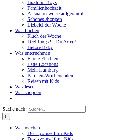
Boah für Boys
Familienhochzeit
Ausnahmsweise aufgeräumt
Schönes shoppen
Liebelei der Woche
Was fluchen
Fluch der Woche
Drei Jungs? – Du Arme!
Before Baby
Was unternehmen
Flinke Fluchten
Latte Locations
Mein Hamburg
Pärchen-Wochenenden
Reisen mit Kids
Was lesen
Was shoppen
Suche nach:
Was machen
Do-it-yourself für Kids
Do-it-yourself mit Kids