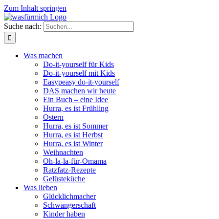
Zum Inhalt springen
Suche nach:
Was machen
Do-it-yourself für Kids
Do-it-yourself mit Kids
Easypeasy do-it-yourself
DAS machen wir heute
Ein Buch – eine Idee
Hurra, es ist Frühling
Ostern
Hurra, es ist Sommer
Hurra, es ist Herbst
Hurra, es ist Winter
Weihnachten
Oh-la-la-für-Omama
Ratzfatz-Rezepte
Gelüsteküche
Was lieben
Glücklichmacher
Schwangerschaft
Kinder haben