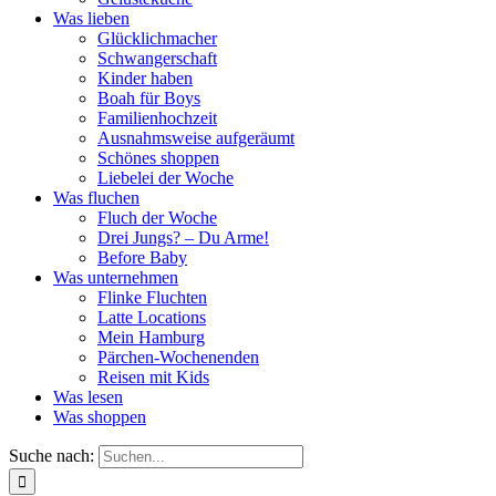
Was lieben
Glücklichmacher
Schwangerschaft
Kinder haben
Boah für Boys
Familienhochzeit
Ausnahmsweise aufgeräumt
Schönes shoppen
Liebelei der Woche
Was fluchen
Fluch der Woche
Drei Jungs? – Du Arme!
Before Baby
Was unternehmen
Flinke Fluchten
Latte Locations
Mein Hamburg
Pärchen-Wochenenden
Reisen mit Kids
Was lesen
Was shoppen
Suche nach: