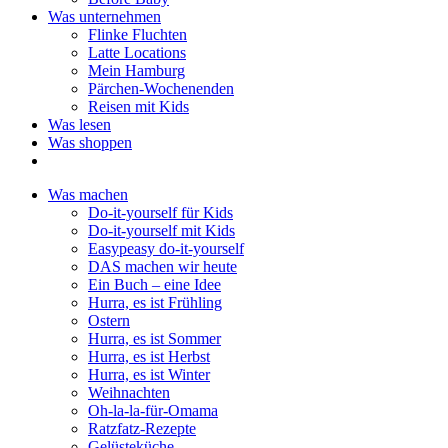
Was unternehmen
Flinke Fluchten
Latte Locations
Mein Hamburg
Pärchen-Wochenenden
Reisen mit Kids
Was lesen
Was shoppen
Was machen
Do-it-yourself für Kids
Do-it-yourself mit Kids
Easypeasy do-it-yourself
DAS machen wir heute
Ein Buch – eine Idee
Hurra, es ist Frühling
Ostern
Hurra, es ist Sommer
Hurra, es ist Herbst
Hurra, es ist Winter
Weihnachten
Oh-la-la-für-Omama
Ratzfatz-Rezepte
Gelüsteküche