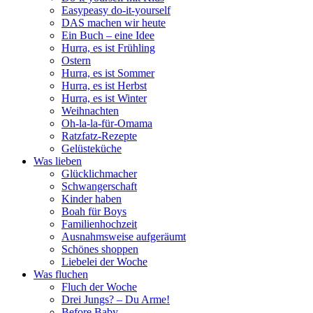
Easypeasy do-it-yourself
DAS machen wir heute
Ein Buch – eine Idee
Hurra, es ist Frühling
Ostern
Hurra, es ist Sommer
Hurra, es ist Herbst
Hurra, es ist Winter
Weihnachten
Oh-la-la-für-Omama
Ratzfatz-Rezepte
Gelüsteküche
Was lieben
Glücklichmacher
Schwangerschaft
Kinder haben
Boah für Boys
Familienhochzeit
Ausnahmsweise aufgeräumt
Schönes shoppen
Liebelei der Woche
Was fluchen
Fluch der Woche
Drei Jungs? – Du Arme!
Before Baby