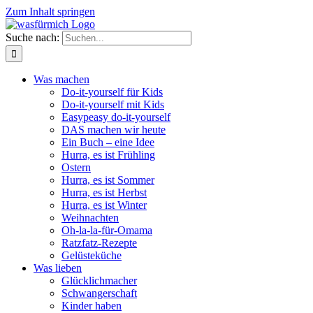
Zum Inhalt springen
Suche nach:
Was machen
Do-it-yourself für Kids
Do-it-yourself mit Kids
Easypeasy do-it-yourself
DAS machen wir heute
Ein Buch – eine Idee
Hurra, es ist Frühling
Ostern
Hurra, es ist Sommer
Hurra, es ist Herbst
Hurra, es ist Winter
Weihnachten
Oh-la-la-für-Omama
Ratzfatz-Rezepte
Gelüsteküche
Was lieben
Glücklichmacher
Schwangerschaft
Kinder haben