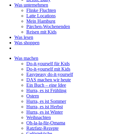
Was unternehmen
Flinke Fluchten
Latte Locations
Mein Hamburg
Pärchen-Wochenenden
Reisen mit Kids
Was lesen
Was shoppen
Was machen
Do-it-yourself für Kids
Do-it-yourself mit Kids
Easypeasy do-it-yourself
DAS machen wir heute
Ein Buch – eine Idee
Hurra, es ist Frühling
Ostern
Hurra, es ist Sommer
Hurra, es ist Herbst
Hurra, es ist Winter
Weihnachten
Oh-la-la-für-Omama
Ratzfatz-Rezepte
Gelüsteküche