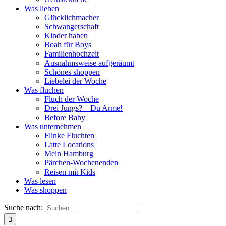
Was lieben
Glücklichmacher
Schwangerschaft
Kinder haben
Boah für Boys
Familienhochzeit
Ausnahmsweise aufgeräumt
Schönes shoppen
Liebelei der Woche
Was fluchen
Fluch der Woche
Drei Jungs? – Du Arme!
Before Baby
Was unternehmen
Flinke Fluchten
Latte Locations
Mein Hamburg
Pärchen-Wochenenden
Reisen mit Kids
Was lesen
Was shoppen
Suche nach: