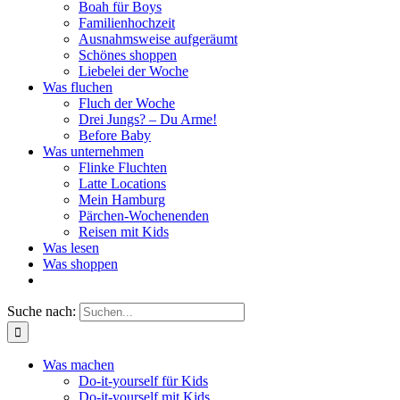
Boah für Boys
Familienhochzeit
Ausnahmsweise aufgeräumt
Schönes shoppen
Liebelei der Woche
Was fluchen
Fluch der Woche
Drei Jungs? – Du Arme!
Before Baby
Was unternehmen
Flinke Fluchten
Latte Locations
Mein Hamburg
Pärchen-Wochenenden
Reisen mit Kids
Was lesen
Was shoppen
Suche nach:
Was machen
Do-it-yourself für Kids
Do-it-yourself mit Kids