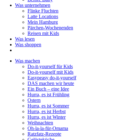
Was unternehmen
Flinke Fluchten
Latte Locations
Mein Hamburg
Pärchen-Wochenenden
Reisen mit Kids
Was lesen
Was shoppen
Was machen
Do-it-yourself für Kids
Do-it-yourself mit Kids
Easypeasy do-it-yourself
DAS machen wir heute
Ein Buch – eine Idee
Hurra, es ist Frühling
Ostern
Hurra, es ist Sommer
Hurra, es ist Herbst
Hurra, es ist Winter
Weihnachten
Oh-la-la-für-Omama
Ratzfatz-Rezepte
Gelüsteküche