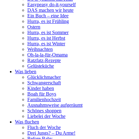
Easypeasy do-it-yourself
DAS machen wir heute
Ein Buch – eine Idee
Hurra, es ist Frühling
Ostern
Hurra, es ist Sommer
Hurra, es ist Herbst
Hurra, es ist Winter
Weihnachten
Oh-la-la-für-Omama
Ratzfatz-Rezepte
Gelüsteküche
Was lieben
Glücklichmacher
Schwangerschaft
Kinder haben
Boah für Boys
Familienhochzeit
Ausnahmsweise aufgeräumt
Schönes shoppen
Liebelei der Woche
Was fluchen
Fluch der Woche
Drei Jungs? – Du Arme!
Before Baby