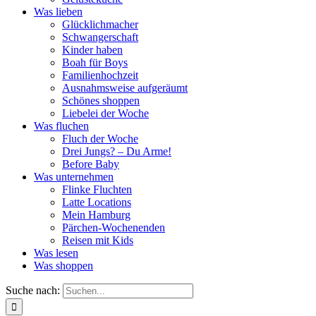
Was lieben
Glücklichmacher
Schwangerschaft
Kinder haben
Boah für Boys
Familienhochzeit
Ausnahmsweise aufgeräumt
Schönes shoppen
Liebelei der Woche
Was fluchen
Fluch der Woche
Drei Jungs? – Du Arme!
Before Baby
Was unternehmen
Flinke Fluchten
Latte Locations
Mein Hamburg
Pärchen-Wochenenden
Reisen mit Kids
Was lesen
Was shoppen
Suche nach: