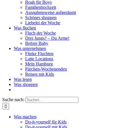
Boah für Boys
Familienhochzeit
Ausnahmsweise aufgeräumt
Schönes shoppen
Liebelei der Woche
Was fluchen
Fluch der Woche
Drei Jungs? – Du Arme!
Before Baby
Was unternehmen
Flinke Fluchten
Latte Locations
Mein Hamburg
Pärchen-Wochenenden
Reisen mit Kids
Was lesen
Was shoppen
Suche nach:
Was machen
Do-it-yourself für Kids
Do-it-yourself mit Kids