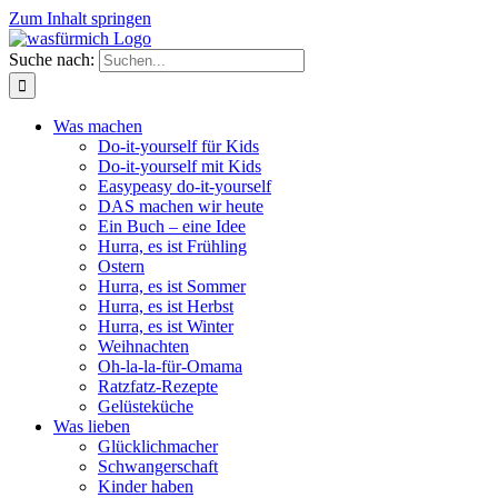
Zum Inhalt springen
Suche nach:
Was machen
Do-it-yourself für Kids
Do-it-yourself mit Kids
Easypeasy do-it-yourself
DAS machen wir heute
Ein Buch – eine Idee
Hurra, es ist Frühling
Ostern
Hurra, es ist Sommer
Hurra, es ist Herbst
Hurra, es ist Winter
Weihnachten
Oh-la-la-für-Omama
Ratzfatz-Rezepte
Gelüsteküche
Was lieben
Glücklichmacher
Schwangerschaft
Kinder haben