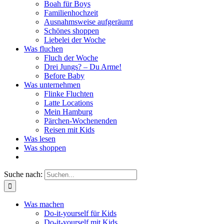
Boah für Boys
Familienhochzeit
Ausnahmsweise aufgeräumt
Schönes shoppen
Liebelei der Woche
Was fluchen
Fluch der Woche
Drei Jungs? – Du Arme!
Before Baby
Was unternehmen
Flinke Fluchten
Latte Locations
Mein Hamburg
Pärchen-Wochenenden
Reisen mit Kids
Was lesen
Was shoppen
Suche nach:
Was machen
Do-it-yourself für Kids
Do-it-yourself mit Kids