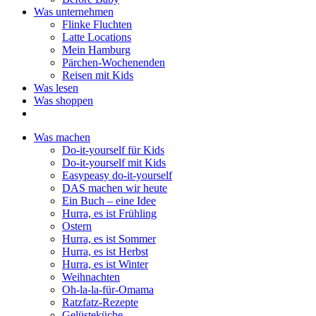
Was unternehmen
Flinke Fluchten
Latte Locations
Mein Hamburg
Pärchen-Wochenenden
Reisen mit Kids
Was lesen
Was shoppen
Was machen
Do-it-yourself für Kids
Do-it-yourself mit Kids
Easypeasy do-it-yourself
DAS machen wir heute
Ein Buch – eine Idee
Hurra, es ist Frühling
Ostern
Hurra, es ist Sommer
Hurra, es ist Herbst
Hurra, es ist Winter
Weihnachten
Oh-la-la-für-Omama
Ratzfatz-Rezepte
Gelüsteküche