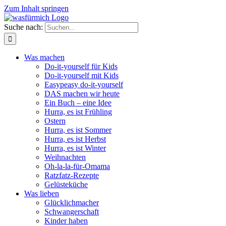
Zum Inhalt springen
Suche nach:
Was machen
Do-it-yourself für Kids
Do-it-yourself mit Kids
Easypeasy do-it-yourself
DAS machen wir heute
Ein Buch – eine Idee
Hurra, es ist Frühling
Ostern
Hurra, es ist Sommer
Hurra, es ist Herbst
Hurra, es ist Winter
Weihnachten
Oh-la-la-für-Omama
Ratzfatz-Rezepte
Gelüsteküche
Was lieben
Glücklichmacher
Schwangerschaft
Kinder haben