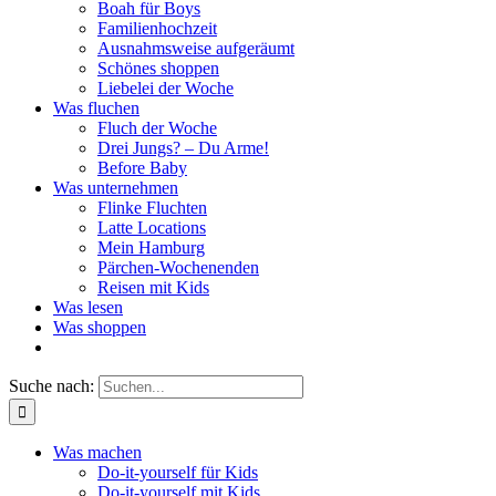
Boah für Boys
Familienhochzeit
Ausnahmsweise aufgeräumt
Schönes shoppen
Liebelei der Woche
Was fluchen
Fluch der Woche
Drei Jungs? – Du Arme!
Before Baby
Was unternehmen
Flinke Fluchten
Latte Locations
Mein Hamburg
Pärchen-Wochenenden
Reisen mit Kids
Was lesen
Was shoppen
Suche nach:
Was machen
Do-it-yourself für Kids
Do-it-yourself mit Kids