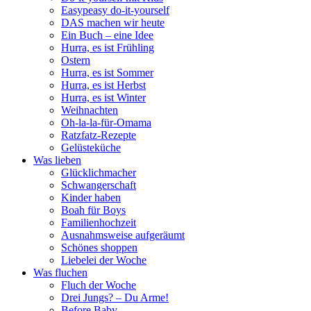
Easypeasy do-it-yourself
DAS machen wir heute
Ein Buch – eine Idee
Hurra, es ist Frühling
Ostern
Hurra, es ist Sommer
Hurra, es ist Herbst
Hurra, es ist Winter
Weihnachten
Oh-la-la-für-Omama
Ratzfatz-Rezepte
Gelüsteküche
Was lieben
Glücklichmacher
Schwangerschaft
Kinder haben
Boah für Boys
Familienhochzeit
Ausnahmsweise aufgeräumt
Schönes shoppen
Liebelei der Woche
Was fluchen
Fluch der Woche
Drei Jungs? – Du Arme!
Before Baby