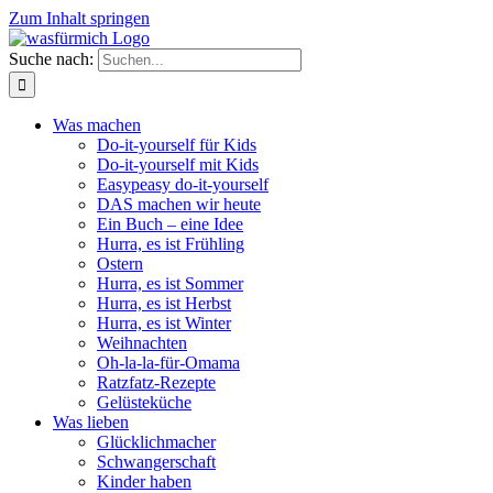
Zum Inhalt springen
Suche nach:
Was machen
Do-it-yourself für Kids
Do-it-yourself mit Kids
Easypeasy do-it-yourself
DAS machen wir heute
Ein Buch – eine Idee
Hurra, es ist Frühling
Ostern
Hurra, es ist Sommer
Hurra, es ist Herbst
Hurra, es ist Winter
Weihnachten
Oh-la-la-für-Omama
Ratzfatz-Rezepte
Gelüsteküche
Was lieben
Glücklichmacher
Schwangerschaft
Kinder haben