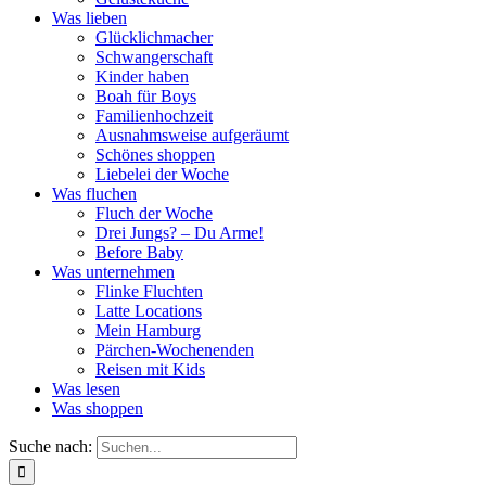
Was lieben
Glücklichmacher
Schwangerschaft
Kinder haben
Boah für Boys
Familienhochzeit
Ausnahmsweise aufgeräumt
Schönes shoppen
Liebelei der Woche
Was fluchen
Fluch der Woche
Drei Jungs? – Du Arme!
Before Baby
Was unternehmen
Flinke Fluchten
Latte Locations
Mein Hamburg
Pärchen-Wochenenden
Reisen mit Kids
Was lesen
Was shoppen
Suche nach: