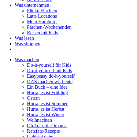
Was unternehmen
Flinke Fluchten
Latte Locations
Mein Hamburg
Pärchen-Wochenenden
Reisen mit Kids
Was lesen
Was shoppen
Was machen
Do-it-yourself für Kids
Do-it-yourself mit Kids
Easypeasy do-it-yourself
DAS machen wir heute
Ein Buch – eine Idee
Hurra, es ist Frühling
Ostern
Hurra, es ist Sommer
Hurra, es ist Herbst
Hurra, es ist Winter
Weihnachten
Oh-la-la-für-Omama
Ratzfatz-Rezepte
Gelüsteküche