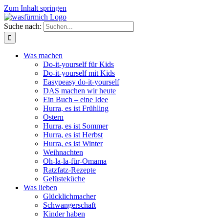
Zum Inhalt springen
Suche nach:
Was machen
Do-it-yourself für Kids
Do-it-yourself mit Kids
Easypeasy do-it-yourself
DAS machen wir heute
Ein Buch – eine Idee
Hurra, es ist Frühling
Ostern
Hurra, es ist Sommer
Hurra, es ist Herbst
Hurra, es ist Winter
Weihnachten
Oh-la-la-für-Omama
Ratzfatz-Rezepte
Gelüsteküche
Was lieben
Glücklichmacher
Schwangerschaft
Kinder haben