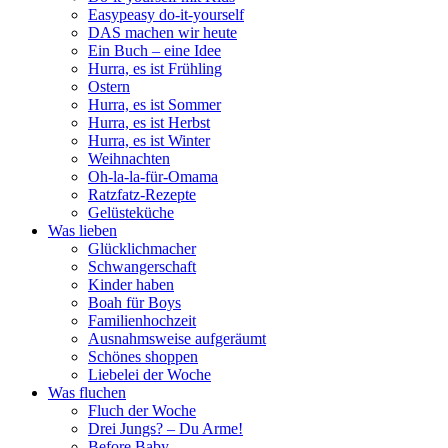
Easypeasy do-it-yourself
DAS machen wir heute
Ein Buch – eine Idee
Hurra, es ist Frühling
Ostern
Hurra, es ist Sommer
Hurra, es ist Herbst
Hurra, es ist Winter
Weihnachten
Oh-la-la-für-Omama
Ratzfatz-Rezepte
Gelüsteküche
Was lieben
Glücklichmacher
Schwangerschaft
Kinder haben
Boah für Boys
Familienhochzeit
Ausnahmsweise aufgeräumt
Schönes shoppen
Liebelei der Woche
Was fluchen
Fluch der Woche
Drei Jungs? – Du Arme!
Before Baby