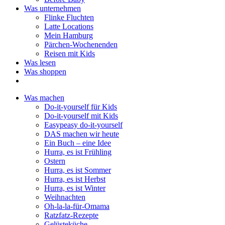
Was unternehmen
Flinke Fluchten
Latte Locations
Mein Hamburg
Pärchen-Wochenenden
Reisen mit Kids
Was lesen
Was shoppen
Was machen
Do-it-yourself für Kids
Do-it-yourself mit Kids
Easypeasy do-it-yourself
DAS machen wir heute
Ein Buch – eine Idee
Hurra, es ist Frühling
Ostern
Hurra, es ist Sommer
Hurra, es ist Herbst
Hurra, es ist Winter
Weihnachten
Oh-la-la-für-Omama
Ratzfatz-Rezepte
Gelüsteküche