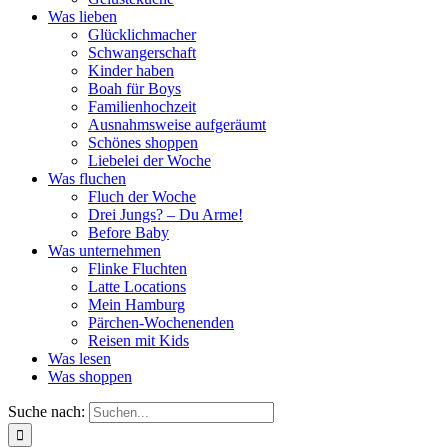
Was lieben
Glücklichmacher
Schwangerschaft
Kinder haben
Boah für Boys
Familienhochzeit
Ausnahmsweise aufgeräumt
Schönes shoppen
Liebelei der Woche
Was fluchen
Fluch der Woche
Drei Jungs? – Du Arme!
Before Baby
Was unternehmen
Flinke Fluchten
Latte Locations
Mein Hamburg
Pärchen-Wochenenden
Reisen mit Kids
Was lesen
Was shoppen
Suche nach: