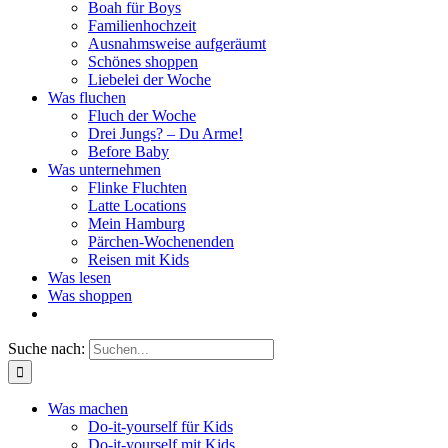
Boah für Boys
Familienhochzeit
Ausnahmsweise aufgeräumt
Schönes shoppen
Liebelei der Woche
Was fluchen
Fluch der Woche
Drei Jungs? – Du Arme!
Before Baby
Was unternehmen
Flinke Fluchten
Latte Locations
Mein Hamburg
Pärchen-Wochenenden
Reisen mit Kids
Was lesen
Was shoppen
Suche nach:
Was machen
Do-it-yourself für Kids
Do-it-yourself mit Kids