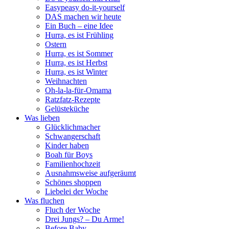
Easypeasy do-it-yourself
DAS machen wir heute
Ein Buch – eine Idee
Hurra, es ist Frühling
Ostern
Hurra, es ist Sommer
Hurra, es ist Herbst
Hurra, es ist Winter
Weihnachten
Oh-la-la-für-Omama
Ratzfatz-Rezepte
Gelüsteküche
Was lieben
Glücklichmacher
Schwangerschaft
Kinder haben
Boah für Boys
Familienhochzeit
Ausnahmsweise aufgeräumt
Schönes shoppen
Liebelei der Woche
Was fluchen
Fluch der Woche
Drei Jungs? – Du Arme!
Before Baby