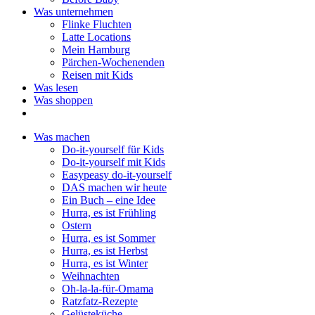
Was unternehmen
Flinke Fluchten
Latte Locations
Mein Hamburg
Pärchen-Wochenenden
Reisen mit Kids
Was lesen
Was shoppen
Was machen
Do-it-yourself für Kids
Do-it-yourself mit Kids
Easypeasy do-it-yourself
DAS machen wir heute
Ein Buch – eine Idee
Hurra, es ist Frühling
Ostern
Hurra, es ist Sommer
Hurra, es ist Herbst
Hurra, es ist Winter
Weihnachten
Oh-la-la-für-Omama
Ratzfatz-Rezepte
Gelüsteküche