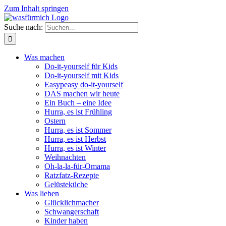
Zum Inhalt springen
Suche nach:
Was machen
Do-it-yourself für Kids
Do-it-yourself mit Kids
Easypeasy do-it-yourself
DAS machen wir heute
Ein Buch – eine Idee
Hurra, es ist Frühling
Ostern
Hurra, es ist Sommer
Hurra, es ist Herbst
Hurra, es ist Winter
Weihnachten
Oh-la-la-für-Omama
Ratzfatz-Rezepte
Gelüsteküche
Was lieben
Glücklichmacher
Schwangerschaft
Kinder haben