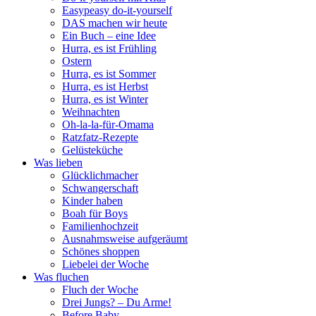
Easypeasy do-it-yourself
DAS machen wir heute
Ein Buch – eine Idee
Hurra, es ist Frühling
Ostern
Hurra, es ist Sommer
Hurra, es ist Herbst
Hurra, es ist Winter
Weihnachten
Oh-la-la-für-Omama
Ratzfatz-Rezepte
Gelüsteküche
Was lieben
Glücklichmacher
Schwangerschaft
Kinder haben
Boah für Boys
Familienhochzeit
Ausnahmsweise aufgeräumt
Schönes shoppen
Liebelei der Woche
Was fluchen
Fluch der Woche
Drei Jungs? – Du Arme!
Before Baby