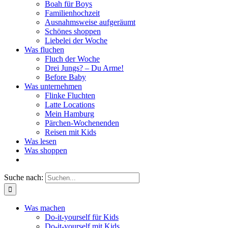
Boah für Boys
Familienhochzeit
Ausnahmsweise aufgeräumt
Schönes shoppen
Liebelei der Woche
Was fluchen
Fluch der Woche
Drei Jungs? – Du Arme!
Before Baby
Was unternehmen
Flinke Fluchten
Latte Locations
Mein Hamburg
Pärchen-Wochenenden
Reisen mit Kids
Was lesen
Was shoppen
Suche nach:
Was machen
Do-it-yourself für Kids
Do-it-yourself mit Kids