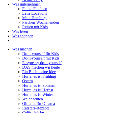
Was unternehmen
Flinke Fluchten
Latte Locations
Mein Hamburg
Pärchen-Wochenenden
Reisen mit Kids
Was lesen
Was shoppen
Was machen
Do-it-yourself für Kids
Do-it-yourself mit Kids
Easypeasy do-it-yourself
DAS machen wir heute
Ein Buch – eine Idee
Hurra, es ist Frühling
Ostern
Hurra, es ist Sommer
Hurra, es ist Herbst
Hurra, es ist Winter
Weihnachten
Oh-la-la-für-Omama
Ratzfatz-Rezepte
Gelüsteküche