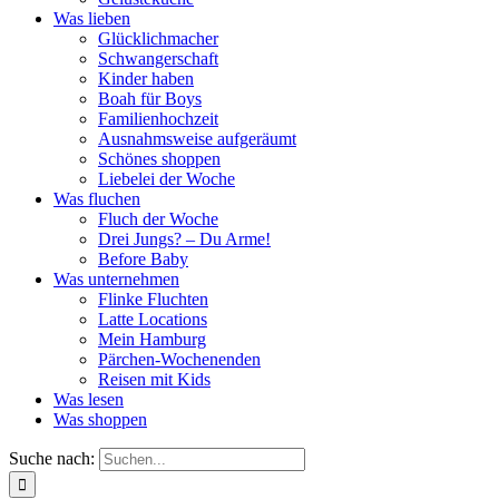
Was lieben
Glücklichmacher
Schwangerschaft
Kinder haben
Boah für Boys
Familienhochzeit
Ausnahmsweise aufgeräumt
Schönes shoppen
Liebelei der Woche
Was fluchen
Fluch der Woche
Drei Jungs? – Du Arme!
Before Baby
Was unternehmen
Flinke Fluchten
Latte Locations
Mein Hamburg
Pärchen-Wochenenden
Reisen mit Kids
Was lesen
Was shoppen
Suche nach: