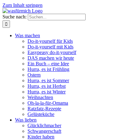
Zum Inhalt springen
Suche nach:
Was machen
Do-it-yourself für Kids
Do-it-yourself mit Kids
Easypeasy do-it-yourself
DAS machen wir heute
Ein Buch – eine Idee
Hurra, es ist Frühling
Ostern
Hurra, es ist Sommer
Hurra, es ist Herbst
Hurra, es ist Winter
Weihnachten
Oh-la-la-für-Omama
Ratzfatz-Rezepte
Gelüsteküche
Was lieben
Glücklichmacher
Schwangerschaft
Kinder haben