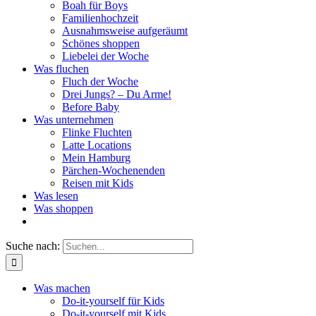
Boah für Boys
Familienhochzeit
Ausnahmsweise aufgeräumt
Schönes shoppen
Liebelei der Woche
Was fluchen
Fluch der Woche
Drei Jungs? – Du Arme!
Before Baby
Was unternehmen
Flinke Fluchten
Latte Locations
Mein Hamburg
Pärchen-Wochenenden
Reisen mit Kids
Was lesen
Was shoppen
Suche nach:
Was machen
Do-it-yourself für Kids
Do-it-yourself mit Kids