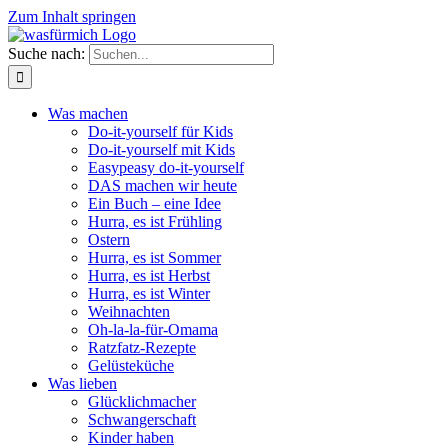
Zum Inhalt springen
Suche nach:
Was machen
Do-it-yourself für Kids
Do-it-yourself mit Kids
Easypeasy do-it-yourself
DAS machen wir heute
Ein Buch – eine Idee
Hurra, es ist Frühling
Ostern
Hurra, es ist Sommer
Hurra, es ist Herbst
Hurra, es ist Winter
Weihnachten
Oh-la-la-für-Omama
Ratzfatz-Rezepte
Gelüsteküche
Was lieben
Glücklichmacher
Schwangerschaft
Kinder haben