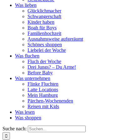
Was lieben
Glücklichmacher
Schwangerschaft
Kinder haben
Boah für Boys
Familienhochzeit
Ausnahmsweise aufgeräumt
Schönes shoppen
Liebelei der Woche
Was fluchen
Fluch der Woche
Drei Jungs? – Du Arme!
Before Baby
Was unternehmen
Flinke Fluchten
Latte Locations
Mein Hamburg
Pärchen-Wochenenden
Reisen mit Kids
Was lesen
Was shoppen
Suche nach: