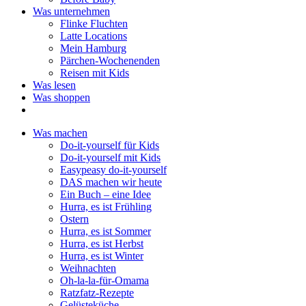
Was unternehmen
Flinke Fluchten
Latte Locations
Mein Hamburg
Pärchen-Wochenenden
Reisen mit Kids
Was lesen
Was shoppen
Was machen
Do-it-yourself für Kids
Do-it-yourself mit Kids
Easypeasy do-it-yourself
DAS machen wir heute
Ein Buch – eine Idee
Hurra, es ist Frühling
Ostern
Hurra, es ist Sommer
Hurra, es ist Herbst
Hurra, es ist Winter
Weihnachten
Oh-la-la-für-Omama
Ratzfatz-Rezepte
Gelüsteküche