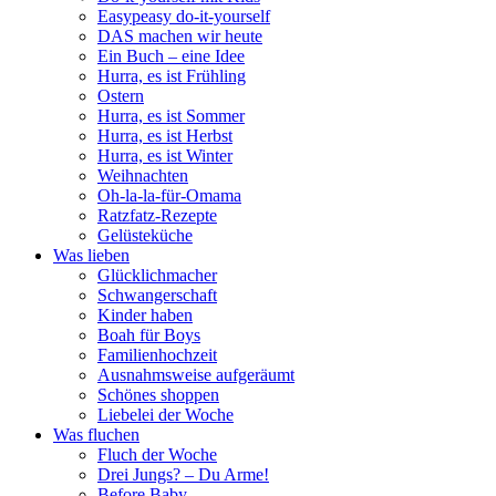
Easypeasy do-it-yourself
DAS machen wir heute
Ein Buch – eine Idee
Hurra, es ist Frühling
Ostern
Hurra, es ist Sommer
Hurra, es ist Herbst
Hurra, es ist Winter
Weihnachten
Oh-la-la-für-Omama
Ratzfatz-Rezepte
Gelüsteküche
Was lieben
Glücklichmacher
Schwangerschaft
Kinder haben
Boah für Boys
Familienhochzeit
Ausnahmsweise aufgeräumt
Schönes shoppen
Liebelei der Woche
Was fluchen
Fluch der Woche
Drei Jungs? – Du Arme!
Before Baby