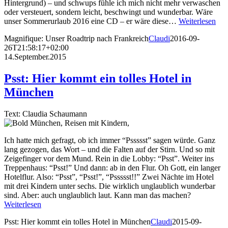
Hintergrund) – und schwups fühle ich mich nicht mehr verwaschen
oder versteuert, sondern leicht, beschwingt und wunderbar. Wäre
unser Sommerurlaub 2016 eine CD – er wäre diese…
Weiterlesen
Magnifique: Unser Roadtrip nach Frankreich
Claudi
2016-09-
26T21:58:17+02:00
14.September.2015
Psst: Hier kommt ein tolles Hotel in
München
Text: Claudia Schaumann
Ich hatte mich gefragt, ob ich immer “Pssssst” sagen würde. Ganz
lang gezogen, das Wort – und die Falten auf der Stirn. Und so mit
Zeigefinger vor dem Mund. Rein in die Lobby: “Psst”. Weiter ins
Treppenhaus: “Psst!” Und dann: ab in den Flur. Oh Gott, ein langer
Hotelflur. Also: “Psst”, “Psst!”, “Pssssst!!” Zwei Nächte im Hotel
mit drei Kindern unter sechs. Die wirklich unglaublich wunderbar
sind. Aber: auch unglaublich laut. Kann man das machen?
Weiterlesen
Psst: Hier kommt ein tolles Hotel in München
Claudi
2015-09-