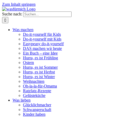
Zum Inhalt springen
Suche nach:
Was machen
Do-it-yourself für Kids
Do-it-yourself mit Kids
Easypeasy do-it-yourself
DAS machen wir heute
Ein Buch – eine Idee
Hurra, es ist Frühling
Ostern
Hurra, es ist Sommer
Hurra, es ist Herbst
Hurra, es ist Winter
Weihnachten
Oh-la-la-für-Omama
Ratzfatz-Rezepte
Gelüsteküche
Was lieben
Glücklichmacher
Schwangerschaft
Kinder haben