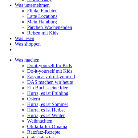
Was unternehmen
Flinke Fluchten
Latte Locations
Mein Hamburg
Pärchen-Wochenenden
Reisen mit Kids
Was lesen
Was shoppen
Was machen
Do-it-yourself für Kids
Do-it-yourself mit Kids
Easypeasy do-it-yourself
DAS machen wir heute
Ein Buch – eine Idee
Hurra, es ist Frühling
Ostern
Hurra, es ist Sommer
Hurra, es ist Herbst
Hurra, es ist Winter
Weihnachten
Oh-la-la-für-Omama
Ratzfatz-Rezepte
Gelüsteküche