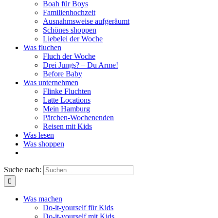
Boah für Boys
Familienhochzeit
Ausnahmsweise aufgeräumt
Schönes shoppen
Liebelei der Woche
Was fluchen
Fluch der Woche
Drei Jungs? – Du Arme!
Before Baby
Was unternehmen
Flinke Fluchten
Latte Locations
Mein Hamburg
Pärchen-Wochenenden
Reisen mit Kids
Was lesen
Was shoppen
Suche nach:
Was machen
Do-it-yourself für Kids
Do-it-yourself mit Kids