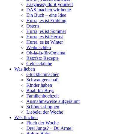
Easypeasy do-it-yourself
DAS machen wir heute
Ein Buch – eine Idee
Hurra, es ist Frühling
Ostern
Hurra, es ist Sommer
Hurra, es ist Herbst
Hurra, es ist Winter
Weihnachten
Oh-la-la-für-Omama
Ratzfatz-Rezepte
Gelüsteküche
Was lieben
Glücklichmacher
Schwangerschaft
Kinder haben
Boah für Boys
Familienhochzeit
Ausnahmsweise aufgeräumt
Schönes shoppen
Liebelei der Woche
Was fluchen
Fluch der Woche
Drei Jungs? – Du Arme!
Before Baby