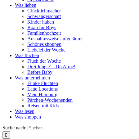
Was lieben
Glücklichmacher
Schwangerschaft
Kinder haben
Boah für Boys
Familienhochzeit
Ausnahmsweise aufgeräumt
Schönes shoppen
Liebelei der Woche
Was fluchen
Fluch der Woche
Drei Jungs? – Du Arme!
Before Baby
Was unternehmen
Flinke Fluchten
Latte Locations
Mein Hamburg
Pärchen-Wochenenden
Reisen mit Kids
Was lesen
Was shoppen
Suche nach: