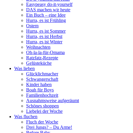
Easypeasy do-it-yourself
DAS machen wir heute
Ein Buch – eine Idee
Hurra, es ist Frühling
Ostern
Hurra, es ist Sommer
Hurra, es ist Herbst
Hurra, es ist Winter
Weihnachten
Oh-la-la-für-Omama
Ratzfatz-Rezepte
Gelüsteküche
Was lieben
Glücklichmacher
Schwangerschaft
Kinder haben
Boah für Boys
Familienhochzeit
Ausnahmsweise aufgeräumt
Schönes shoppen
Liebelei der Woche
Was fluchen
Fluch der Woche
Drei Jungs? – Du Arme!
Before Baby