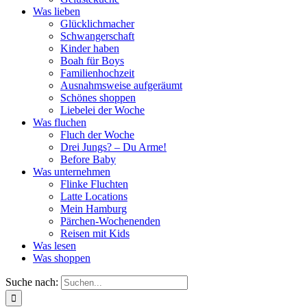
Was lieben
Glücklichmacher
Schwangerschaft
Kinder haben
Boah für Boys
Familienhochzeit
Ausnahmsweise aufgeräumt
Schönes shoppen
Liebelei der Woche
Was fluchen
Fluch der Woche
Drei Jungs? – Du Arme!
Before Baby
Was unternehmen
Flinke Fluchten
Latte Locations
Mein Hamburg
Pärchen-Wochenenden
Reisen mit Kids
Was lesen
Was shoppen
Suche nach: