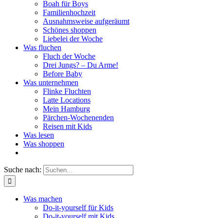
Boah für Boys
Familienhochzeit
Ausnahmsweise aufgeräumt
Schönes shoppen
Liebelei der Woche
Was fluchen
Fluch der Woche
Drei Jungs? – Du Arme!
Before Baby
Was unternehmen
Flinke Fluchten
Latte Locations
Mein Hamburg
Pärchen-Wochenenden
Reisen mit Kids
Was lesen
Was shoppen
Suche nach:
Was machen
Do-it-yourself für Kids
Do-it-yourself mit Kids