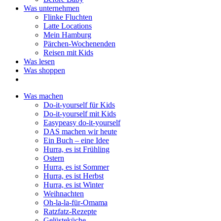
Was unternehmen
Flinke Fluchten
Latte Locations
Mein Hamburg
Pärchen-Wochenenden
Reisen mit Kids
Was lesen
Was shoppen
Was machen
Do-it-yourself für Kids
Do-it-yourself mit Kids
Easypeasy do-it-yourself
DAS machen wir heute
Ein Buch – eine Idee
Hurra, es ist Frühling
Ostern
Hurra, es ist Sommer
Hurra, es ist Herbst
Hurra, es ist Winter
Weihnachten
Oh-la-la-für-Omama
Ratzfatz-Rezepte
Gelüsteküche