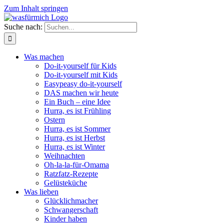
Zum Inhalt springen
Suche nach:
Was machen
Do-it-yourself für Kids
Do-it-yourself mit Kids
Easypeasy do-it-yourself
DAS machen wir heute
Ein Buch – eine Idee
Hurra, es ist Frühling
Ostern
Hurra, es ist Sommer
Hurra, es ist Herbst
Hurra, es ist Winter
Weihnachten
Oh-la-la-für-Omama
Ratzfatz-Rezepte
Gelüsteküche
Was lieben
Glücklichmacher
Schwangerschaft
Kinder haben