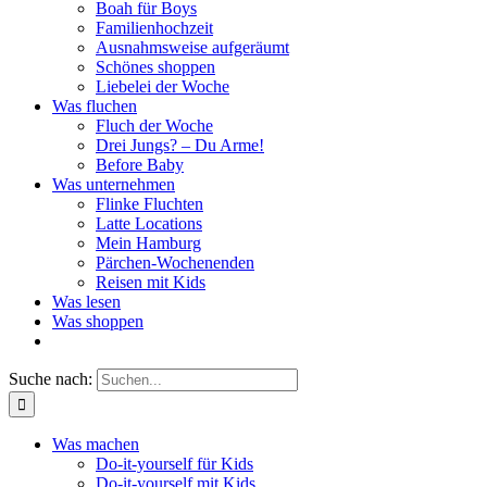
Boah für Boys
Familienhochzeit
Ausnahmsweise aufgeräumt
Schönes shoppen
Liebelei der Woche
Was fluchen
Fluch der Woche
Drei Jungs? – Du Arme!
Before Baby
Was unternehmen
Flinke Fluchten
Latte Locations
Mein Hamburg
Pärchen-Wochenenden
Reisen mit Kids
Was lesen
Was shoppen
Suche nach:
Was machen
Do-it-yourself für Kids
Do-it-yourself mit Kids