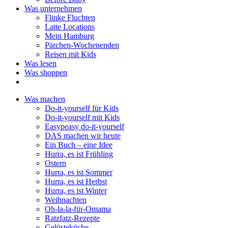
Was unternehmen
Flinke Fluchten
Latte Locations
Mein Hamburg
Pärchen-Wochenenden
Reisen mit Kids
Was lesen
Was shoppen
Was machen
Do-it-yourself für Kids
Do-it-yourself mit Kids
Easypeasy do-it-yourself
DAS machen wir heute
Ein Buch – eine Idee
Hurra, es ist Frühling
Ostern
Hurra, es ist Sommer
Hurra, es ist Herbst
Hurra, es ist Winter
Weihnachten
Oh-la-la-für-Omama
Ratzfatz-Rezepte
Gelüsteküche