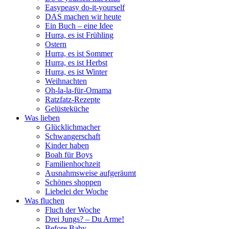
Easypeasy do-it-yourself
DAS machen wir heute
Ein Buch – eine Idee
Hurra, es ist Frühling
Ostern
Hurra, es ist Sommer
Hurra, es ist Herbst
Hurra, es ist Winter
Weihnachten
Oh-la-la-für-Omama
Ratzfatz-Rezepte
Gelüsteküche
Was lieben
Glücklichmacher
Schwangerschaft
Kinder haben
Boah für Boys
Familienhochzeit
Ausnahmsweise aufgeräumt
Schönes shoppen
Liebelei der Woche
Was fluchen
Fluch der Woche
Drei Jungs? – Du Arme!
Before Baby