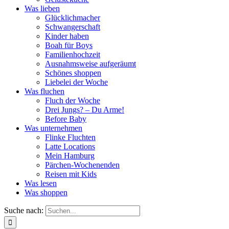
Was lieben
Glücklichmacher
Schwangerschaft
Kinder haben
Boah für Boys
Familienhochzeit
Ausnahmsweise aufgeräumt
Schönes shoppen
Liebelei der Woche
Was fluchen
Fluch der Woche
Drei Jungs? – Du Arme!
Before Baby
Was unternehmen
Flinke Fluchten
Latte Locations
Mein Hamburg
Pärchen-Wochenenden
Reisen mit Kids
Was lesen
Was shoppen
Suche nach: