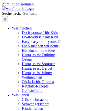
Zum Inhalt springen
Suche nach:
Was machen
Do-it-yourself für Kids
Do-it-yourself mit Kids
Easypeasy do-it-yourself
DAS machen wir heute
Ein Buch – eine Idee
Hurra, es ist Frühling
Ostern
Hurra, es ist Sommer
Hurra, es ist Herbst
Hurra, es ist Winter
Weihnachten
Oh-la-la-für-Omama
Ratzfatz-Rezepte
Gelüsteküche
Was lieben
Glücklichmacher
Schwangerschaft
Kinder haben