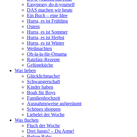
Easypeasy do-it-yourself
DAS machen wir heute
Ein Buch – eine Idee
Hurra, es ist Frühling
Ostern
Hurra, es ist Sommer
Hurra, es ist Herbst
Hurra, es ist Winter
Weihnachten
Oh-la-la-für-Omama
Ratzfatz-Rezepte
Gelüsteküche
Was lieben
Glücklichmacher
Schwangerschaft
Kinder haben
Boah für Boys
Familienhochzeit
Ausnahmsweise aufgeräumt
Schönes shoppen
Liebelei der Woche
Was fluchen
Fluch der Woche
Drei Jungs? – Du Arme!
Before Baby