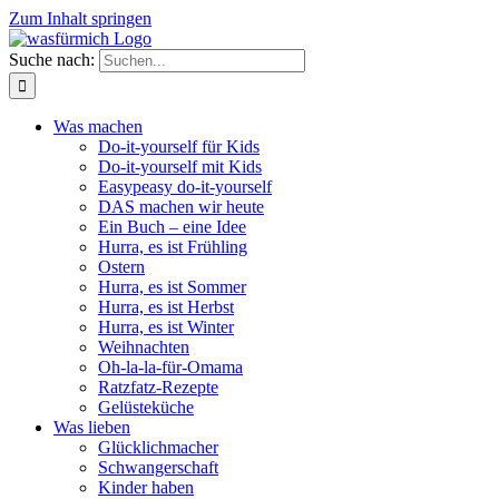
Zum Inhalt springen
Suche nach:
Was machen
Do-it-yourself für Kids
Do-it-yourself mit Kids
Easypeasy do-it-yourself
DAS machen wir heute
Ein Buch – eine Idee
Hurra, es ist Frühling
Ostern
Hurra, es ist Sommer
Hurra, es ist Herbst
Hurra, es ist Winter
Weihnachten
Oh-la-la-für-Omama
Ratzfatz-Rezepte
Gelüsteküche
Was lieben
Glücklichmacher
Schwangerschaft
Kinder haben