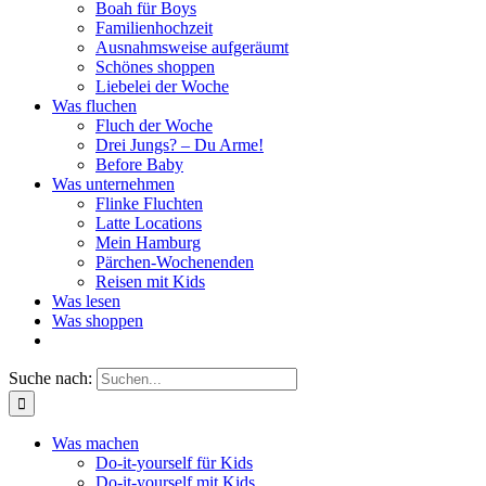
Boah für Boys
Familienhochzeit
Ausnahmsweise aufgeräumt
Schönes shoppen
Liebelei der Woche
Was fluchen
Fluch der Woche
Drei Jungs? – Du Arme!
Before Baby
Was unternehmen
Flinke Fluchten
Latte Locations
Mein Hamburg
Pärchen-Wochenenden
Reisen mit Kids
Was lesen
Was shoppen
Suche nach:
Was machen
Do-it-yourself für Kids
Do-it-yourself mit Kids