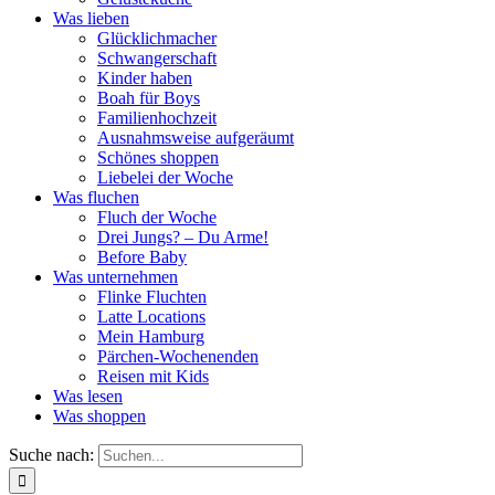
Was lieben
Glücklichmacher
Schwangerschaft
Kinder haben
Boah für Boys
Familienhochzeit
Ausnahmsweise aufgeräumt
Schönes shoppen
Liebelei der Woche
Was fluchen
Fluch der Woche
Drei Jungs? – Du Arme!
Before Baby
Was unternehmen
Flinke Fluchten
Latte Locations
Mein Hamburg
Pärchen-Wochenenden
Reisen mit Kids
Was lesen
Was shoppen
Suche nach: