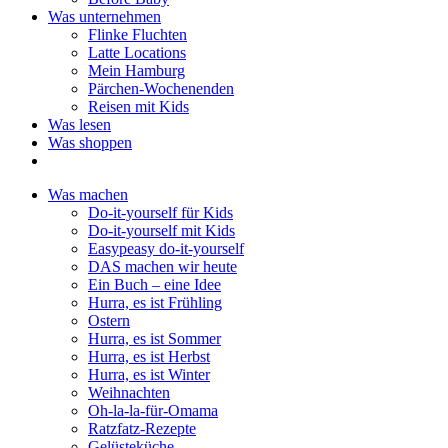
Was unternehmen
Flinke Fluchten
Latte Locations
Mein Hamburg
Pärchen-Wochenenden
Reisen mit Kids
Was lesen
Was shoppen
Was machen
Do-it-yourself für Kids
Do-it-yourself mit Kids
Easypeasy do-it-yourself
DAS machen wir heute
Ein Buch – eine Idee
Hurra, es ist Frühling
Ostern
Hurra, es ist Sommer
Hurra, es ist Herbst
Hurra, es ist Winter
Weihnachten
Oh-la-la-für-Omama
Ratzfatz-Rezepte
Gelüsteküche