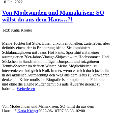
10.Juni.2022
Von Modesünden und Mamakrisen: SO
willst du aus dem Haus…?!
Text: Katia Kröger
Meine Tochter hat Style. Einen unkonventionellen, zugegeben, aber
definitiv einen, der in Erinnerung bleibt. Sie kombiniert
Schlafanzughosen mit Jeans-Hot-Pants, Sportshirt mit meiner
ausrangierten 70er-Jahre-Vintage-Skijacke – im Hochsommer. Und
Söckchen in Sandalen mit luftigem Jumpsuit und rotzgrünem
Tennis-Sweater im tiefsten Winter. Meine Möglichkeiten, zu
intervenieren sind gleich Null. Immer, wenn es mich doch juckt, ihr
in der aktuellen Aufmachung den Weg aus dem Haus zu verwehren,
denke ich: Keine modische Biografie ist komplett ohne Fehltritte –
und ohne die eigene Mutter damit bis aufs Äußerste gereizt zu
haben…
Weiterlesen
Von Modesünden und Mamakrisen: SO willst du aus dem
Haus…?!
Katia Kröger
2022-06-10T07:33:33+02:00