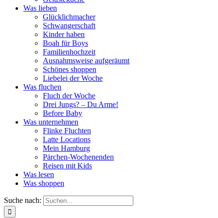
Was lieben
Glücklichmacher
Schwangerschaft
Kinder haben
Boah für Boys
Familienhochzeit
Ausnahmsweise aufgeräumt
Schönes shoppen
Liebelei der Woche
Was fluchen
Fluch der Woche
Drei Jungs? – Du Arme!
Before Baby
Was unternehmen
Flinke Fluchten
Latte Locations
Mein Hamburg
Pärchen-Wochenenden
Reisen mit Kids
Was lesen
Was shoppen
Suche nach: