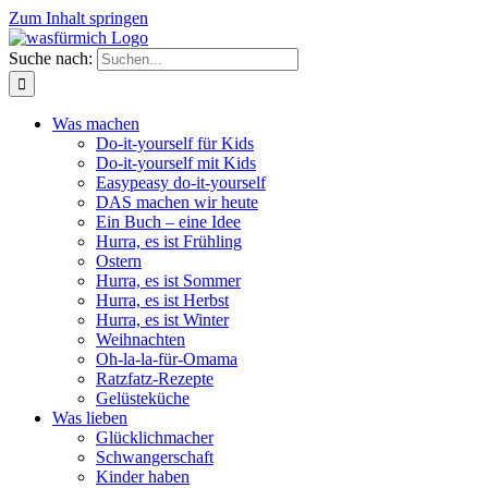
Zum Inhalt springen
Suche nach:
Was machen
Do-it-yourself für Kids
Do-it-yourself mit Kids
Easypeasy do-it-yourself
DAS machen wir heute
Ein Buch – eine Idee
Hurra, es ist Frühling
Ostern
Hurra, es ist Sommer
Hurra, es ist Herbst
Hurra, es ist Winter
Weihnachten
Oh-la-la-für-Omama
Ratzfatz-Rezepte
Gelüsteküche
Was lieben
Glücklichmacher
Schwangerschaft
Kinder haben