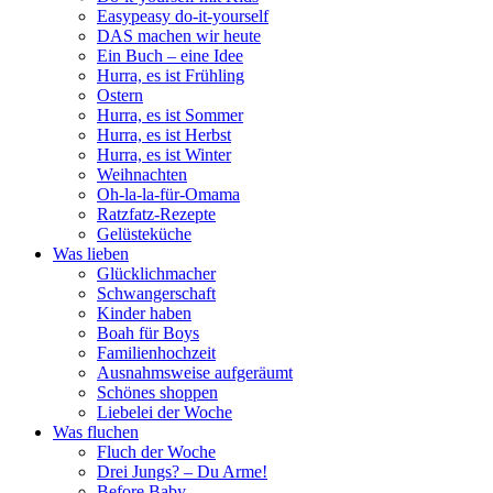
Easypeasy do-it-yourself
DAS machen wir heute
Ein Buch – eine Idee
Hurra, es ist Frühling
Ostern
Hurra, es ist Sommer
Hurra, es ist Herbst
Hurra, es ist Winter
Weihnachten
Oh-la-la-für-Omama
Ratzfatz-Rezepte
Gelüsteküche
Was lieben
Glücklichmacher
Schwangerschaft
Kinder haben
Boah für Boys
Familienhochzeit
Ausnahmsweise aufgeräumt
Schönes shoppen
Liebelei der Woche
Was fluchen
Fluch der Woche
Drei Jungs? – Du Arme!
Before Baby