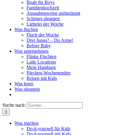
Boah für Boys
Familienhochzeit
Ausnahmsweise aufgeräumt
Schönes shoppen
Liebelei der Woche
Was fluchen
Fluch der Woche
Drei Jungs? – Du Arme!
Before Baby
Was unternehmen
Flinke Fluchten
Latte Locations
Mein Hamburg
Pärchen-Wochenenden
Reisen mit Kids
Was lesen
Was shoppen
Suche nach:
Was machen
Do-it-yourself für Kids
Do-it-yourself mit Kids