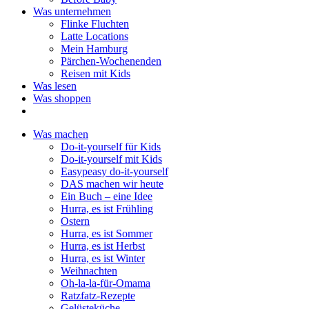
Was unternehmen
Flinke Fluchten
Latte Locations
Mein Hamburg
Pärchen-Wochenenden
Reisen mit Kids
Was lesen
Was shoppen
Was machen
Do-it-yourself für Kids
Do-it-yourself mit Kids
Easypeasy do-it-yourself
DAS machen wir heute
Ein Buch – eine Idee
Hurra, es ist Frühling
Ostern
Hurra, es ist Sommer
Hurra, es ist Herbst
Hurra, es ist Winter
Weihnachten
Oh-la-la-für-Omama
Ratzfatz-Rezepte
Gelüsteküche