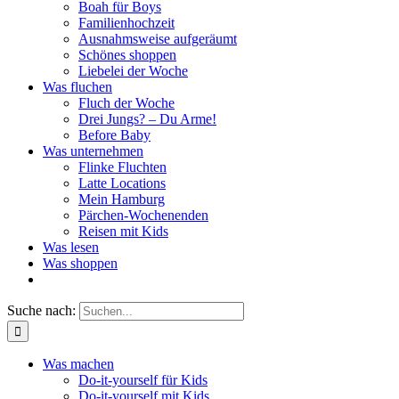
Boah für Boys
Familienhochzeit
Ausnahmsweise aufgeräumt
Schönes shoppen
Liebelei der Woche
Was fluchen
Fluch der Woche
Drei Jungs? – Du Arme!
Before Baby
Was unternehmen
Flinke Fluchten
Latte Locations
Mein Hamburg
Pärchen-Wochenenden
Reisen mit Kids
Was lesen
Was shoppen
Suche nach:
Was machen
Do-it-yourself für Kids
Do-it-yourself mit Kids