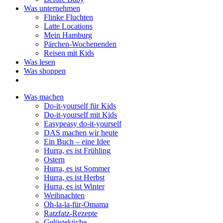
Was unternehmen
Flinke Fluchten
Latte Locations
Mein Hamburg
Pärchen-Wochenenden
Reisen mit Kids
Was lesen
Was shoppen
Was machen
Do-it-yourself für Kids
Do-it-yourself mit Kids
Easypeasy do-it-yourself
DAS machen wir heute
Ein Buch – eine Idee
Hurra, es ist Frühling
Ostern
Hurra, es ist Sommer
Hurra, es ist Herbst
Hurra, es ist Winter
Weihnachten
Oh-la-la-für-Omama
Ratzfatz-Rezepte
Gelüsteküche