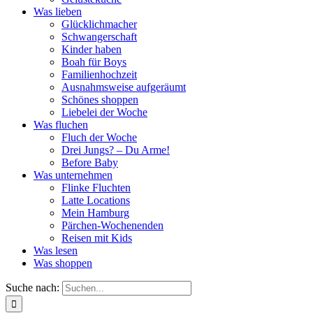
Was lieben
Glücklichmacher
Schwangerschaft
Kinder haben
Boah für Boys
Familienhochzeit
Ausnahmsweise aufgeräumt
Schönes shoppen
Liebelei der Woche
Was fluchen
Fluch der Woche
Drei Jungs? – Du Arme!
Before Baby
Was unternehmen
Flinke Fluchten
Latte Locations
Mein Hamburg
Pärchen-Wochenenden
Reisen mit Kids
Was lesen
Was shoppen
Suche nach: