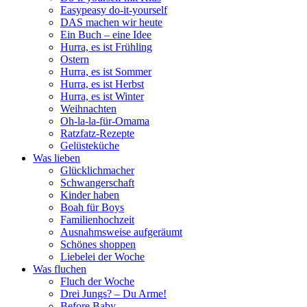
Easypeasy do-it-yourself
DAS machen wir heute
Ein Buch – eine Idee
Hurra, es ist Frühling
Ostern
Hurra, es ist Sommer
Hurra, es ist Herbst
Hurra, es ist Winter
Weihnachten
Oh-la-la-für-Omama
Ratzfatz-Rezepte
Gelüsteküche
Was lieben
Glücklichmacher
Schwangerschaft
Kinder haben
Boah für Boys
Familienhochzeit
Ausnahmsweise aufgeräumt
Schönes shoppen
Liebelei der Woche
Was fluchen
Fluch der Woche
Drei Jungs? – Du Arme!
Before Baby