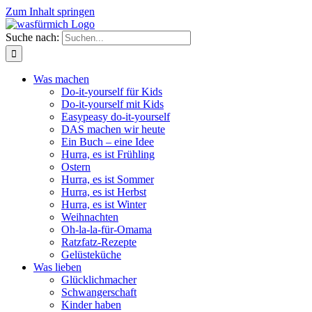
Zum Inhalt springen
Suche nach:
Was machen
Do-it-yourself für Kids
Do-it-yourself mit Kids
Easypeasy do-it-yourself
DAS machen wir heute
Ein Buch – eine Idee
Hurra, es ist Frühling
Ostern
Hurra, es ist Sommer
Hurra, es ist Herbst
Hurra, es ist Winter
Weihnachten
Oh-la-la-für-Omama
Ratzfatz-Rezepte
Gelüsteküche
Was lieben
Glücklichmacher
Schwangerschaft
Kinder haben