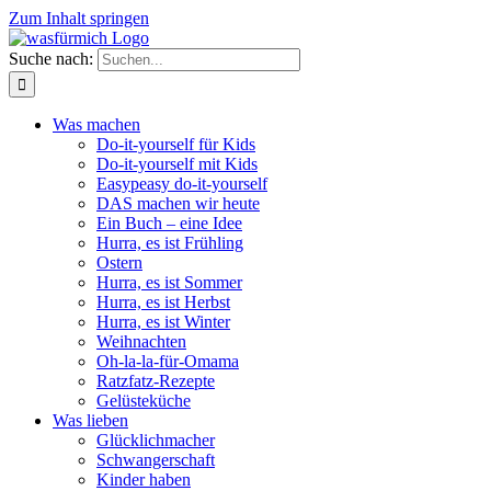
Zum Inhalt springen
Suche nach:
Was machen
Do-it-yourself für Kids
Do-it-yourself mit Kids
Easypeasy do-it-yourself
DAS machen wir heute
Ein Buch – eine Idee
Hurra, es ist Frühling
Ostern
Hurra, es ist Sommer
Hurra, es ist Herbst
Hurra, es ist Winter
Weihnachten
Oh-la-la-für-Omama
Ratzfatz-Rezepte
Gelüsteküche
Was lieben
Glücklichmacher
Schwangerschaft
Kinder haben