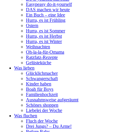
Easypeasy do-it-yourself
DAS machen wir heute
Ein Buch – eine Idee
Hurra, es ist Frühling
Ostern
Hurra, es ist Sommer
Hurra, es ist Herbst
Hurra, es ist Winter
Weihnachten
Oh-la-la-für-Omama
Ratzfatz-Rezepte
Gelüsteküche
Was lieben
Glücklichmacher
Schwangerschaft
Kinder haben
Boah für Boys
Familienhochzeit
Ausnahmsweise aufgeräumt
Schönes shoppen
Liebelei der Woche
Was fluchen
Fluch der Woche
Drei Jungs? – Du Arme!
Before Baby