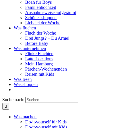
Boah für Boys
Familienhochzeit
Ausnahmsweise aufgeräumt
Schönes shoppen
Liebelei der Woche
Was fluchen
Fluch der Woche
Drei Jungs? – Du Arme!
Before Baby
Was unternehmen
Flinke Fluchten
Latte Locations
Mein Hamburg
Pärchen-Wochenenden
Reisen mit Kids
Was lesen
Was shoppen
Suche nach:
Was machen
Do-it-yourself für Kids
Do-it-yourself mit Kids