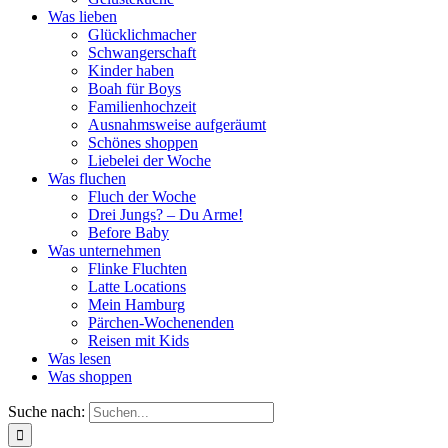
Was lieben
Glücklichmacher
Schwangerschaft
Kinder haben
Boah für Boys
Familienhochzeit
Ausnahmsweise aufgeräumt
Schönes shoppen
Liebelei der Woche
Was fluchen
Fluch der Woche
Drei Jungs? – Du Arme!
Before Baby
Was unternehmen
Flinke Fluchten
Latte Locations
Mein Hamburg
Pärchen-Wochenenden
Reisen mit Kids
Was lesen
Was shoppen
Suche nach: