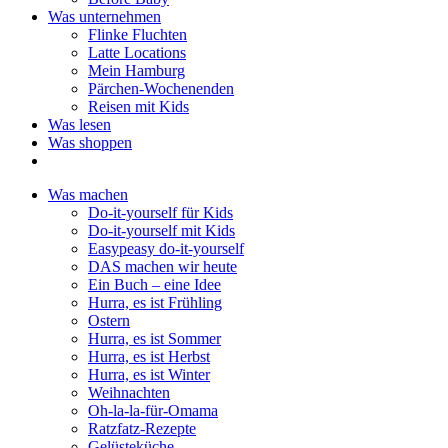
Was unternehmen
Flinke Fluchten
Latte Locations
Mein Hamburg
Pärchen-Wochenenden
Reisen mit Kids
Was lesen
Was shoppen
Was machen
Do-it-yourself für Kids
Do-it-yourself mit Kids
Easypeasy do-it-yourself
DAS machen wir heute
Ein Buch – eine Idee
Hurra, es ist Frühling
Ostern
Hurra, es ist Sommer
Hurra, es ist Herbst
Hurra, es ist Winter
Weihnachten
Oh-la-la-für-Omama
Ratzfatz-Rezepte
Gelüsteküche