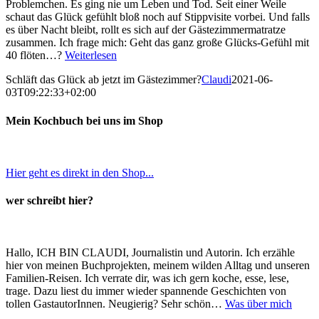
Problemchen. Es ging nie um Leben und Tod. Seit einer Weile
schaut das Glück gefühlt bloß noch auf Stippvisite vorbei. Und falls
es über Nacht bleibt, rollt es sich auf der Gästezimmermatratze
zusammen. Ich frage mich: Geht das ganz große Glücks-Gefühl mit
40 flöten…?
Weiterlesen
Schläft das Glück ab jetzt im Gästezimmer?
Claudi
2021-06-
03T09:22:33+02:00
Mein Kochbuch bei uns im Shop
Hier geht es direkt in den Shop...
wer schreibt hier?
Hallo, ICH BIN CLAUDI, Journalistin und Autorin. Ich erzähle
hier von meinen Buchprojekten, meinem wilden Alltag und unseren
Familien-Reisen. Ich verrate dir, was ich gern koche, esse, lese,
trage. Dazu liest du immer wieder spannende Geschichten von
tollen GastautorInnen. Neugierig? Sehr schön…
Was über mich