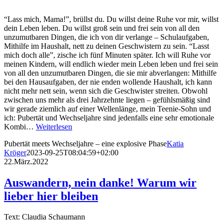
“Lass mich, Mama!”, brüllst du. Du willst deine Ruhe vor mir, willst
dein Leben leben. Du willst groß sein und frei sein von all den
unzumutbaren Dingen, die ich von dir verlange – Schulaufgaben,
Mithilfe im Haushalt, nett zu deinen Geschwistern zu sein. “Lasst
mich doch alle”, zische ich fünf Minuten später. Ich will Ruhe vor
meinen Kindern, will endlich wieder mein Leben leben und frei sein
von all den unzumutbaren Dingen, die sie mir abverlangen: Mithilfe
bei den Hausaufgaben, der nie enden wollende Haushalt, ich kann
nicht mehr nett sein, wenn sich die Geschwister streiten. Obwohl
zwischen uns mehr als drei Jahrzehnte liegen – gefühlsmäßig sind
wir gerade ziemlich auf einer Wellenlänge, mein Teenie-Sohn und
ich: Pubertät und Wechseljahre sind jedenfalls eine sehr emotionale
Kombi…
Weiterlesen
Pubertät meets Wechseljahre – eine explosive Phase
Katia
Kröger
2023-09-25T08:04:59+02:00
22.März.2022
Auswandern, nein danke! Warum wir
lieber hier bleiben
Text: Claudia Schaumann