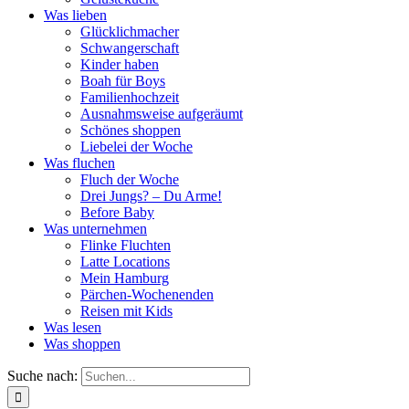
Was lieben
Glücklichmacher
Schwangerschaft
Kinder haben
Boah für Boys
Familienhochzeit
Ausnahmsweise aufgeräumt
Schönes shoppen
Liebelei der Woche
Was fluchen
Fluch der Woche
Drei Jungs? – Du Arme!
Before Baby
Was unternehmen
Flinke Fluchten
Latte Locations
Mein Hamburg
Pärchen-Wochenenden
Reisen mit Kids
Was lesen
Was shoppen
Suche nach: