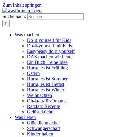
Zum Inhalt springen
Suche nach:
Was machen
Do-it-yourself für Kids
Do-it-yourself mit Kids
Easypeasy do-it-yourself
DAS machen wir heute
Ein Buch – eine Idee
Hurra, es ist Frühling
Ostern
Hurra, es ist Sommer
Hurra, es ist Herbst
Hurra, es ist Winter
Weihnachten
Oh-la-la-für-Omama
Ratzfatz-Rezepte
Gelüsteküche
Was lieben
Glücklichmacher
Schwangerschaft
Kinder haben