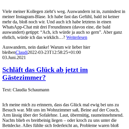
Viele meiner Kollegen zieht’s weg. Auswandern ist in, zumindest in
meiner Instagram-Blase. Ich habe fast das Gefühl, bald ist keiner
mehr da, bloß noch wir. Und auch ich habe letztens in einen
WhatsApp-Chat mit drei Freundinnen (davon eine, die bald
auswandert) getippt: “Ach, ich würde ja auch so gern”. Aber ganz
ehrlich, würde ich das wirklich…?
Weiterlesen
Auswandern, nein danke! Warum wir lieber hier
bleiben
Claudi
2022-03-23T12:58:25+01:00
03.Juni.2021
Schläft das Glück ab jetzt im
Gästezimmer?
Text: Claudia Schaumann
Ich meine mich zu erinnern, dass das Glück mal ewig bei uns zu
Besuch war. Mit uns im Wohnzimmer saß, Beine auf der Couch,
Arm lässig über der Sofalehne. Laut, übermütig, raumeinnehmend.
Nachts blieb es breitbeinig liegen – oder kroch zu uns unter die
Bettdecke. Alles fühlte sich federleicht an, Probleme waren bloß