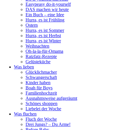
Easypeasy do-it-yourself
DAS machen wir heute
Ein Buch – eine Idee
Hurra, es ist Frühling
Ostern
Hurra, es ist Sommer
Hurra, es ist Herbst
Hurra, es ist Winter
Weihnachten
Oh-la-la-für-Omama
Ratzfatz-Rezepte
Gelüsteküche
Was lieben
Glücklichmacher
Schwangerschaft
Kinder haben
Boah für Boys
Familienhochzeit
Ausnahmsweise aufgeräumt
Schönes shoppen
Liebelei der Woche
Was fluchen
Fluch der Woche
Drei Jungs? – Du Arme!
Before Baby