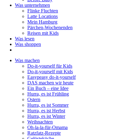
Was unternehmen
Flinke Fluchten
Latte Locations
Mein Hamburg
Pärchen-Wochenenden
Reisen mit Kids
Was lesen
Was shoppen
Was machen
Do-it-yourself für Kids
Do-it-yourself mit Kids
Easypeasy do-it-yourself
DAS machen wir heute
Ein Buch – eine Idee
Hurra, es ist Frühling
Ostern
Hurra, es ist Sommer
Hurra, es ist Herbst
Hurra, es ist Winter
Weihnachten
Oh-la-la-für-Omama
Ratzfatz-Rezepte
Gelüsteküche