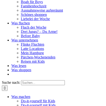
Boah für Boys
Familienhochzeit
Ausnahmsweise aufgeräumt
Schönes shoppen
Liebelei der Woche
Was fluchen
Fluch der Woche
Drei Jungs? – Du Arme!
Before Baby
Was unternehmen
Flinke Fluchten
Latte Locations
Mein Hamburg
Pärchen-Wochenenden
Reisen mit Kids
Was lesen
Was shoppen
Suche nach:
Was machen
Do-it-yourself für Kids
Do-it-yourself mit Kids